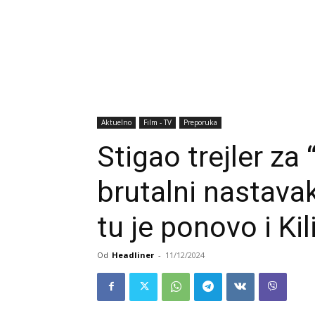
Aktuelno
Film - TV
Preporuka
Stigao trejler za
brutalni nastavak
tu je ponovo i Ki
Od
Headliner
-
11/12/2024