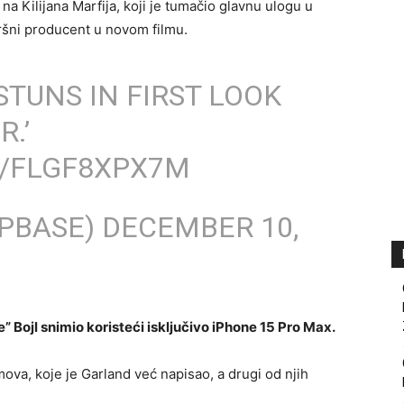
na Kilijana Marfija, koji je tumačio glavnu ulogu u
ršni producent u novom filmu.
STUNS IN FIRST LOOK
R.’
M/FLGF8XPX7M
OPBASE)
DECEMBER 10,
e” Bojl snimio koristeći isključivo iPhone 15 Pro Max.
lmova, koje je Garland već napisao, a drugi od njih