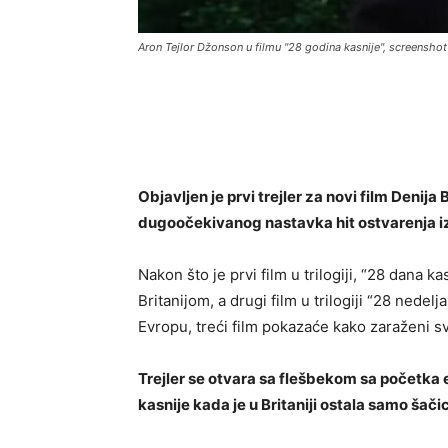
Aron Tejlor Džonson u filmu "28 godina kasnije", screenshot
Objavljen je prvi trejler za novi film Denija
dugoočekivanog nastavka hit ostvarenja i
Nakon što je prvi film u trilogiji, “28 dana k
Britanijom, a drugi film u trilogiji “28 nedel
Evropu, treći film pokazaće kako zaraženi sv
Trejler se otvara sa flešbekom sa početka 
kasnije kada je u Britaniji ostala samo šači