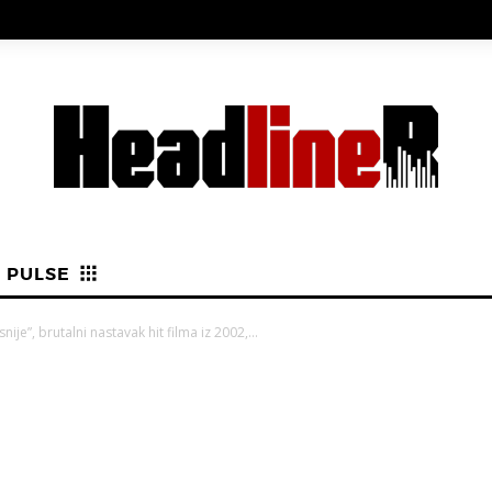
PULSE
nije”, brutalni nastavak hit filma iz 2002,...