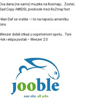
Dva dana (ne samo) muzike na Kosmaju… Zoster,
Bad Copy i MKDSL predvode treći KoZmaj fest
Hilari Daf se vratila – i to na najveću američku
binu
Weezer dobili otkaz u sopstvenom spotu… Toni
Hok i ekipa postali – Weezer 2.0