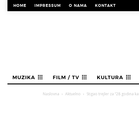
HOME
IMPRESSUM
O NAMA
KONTAKT
MUZIKA
FILM / TV
KULTURA
Naslovna
Aktuelno
Stigao trejler za “28 godina kas