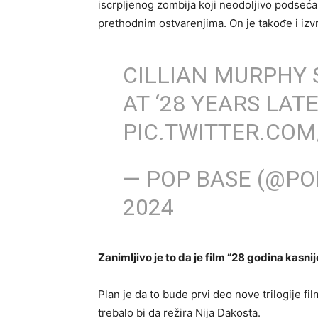
iscrpljenog zombija koji neodoljivo podseća 
prethodnim ostvarenjima. On je takođe i izv
CILLIAN MURPHY 
AT ‘28 YEARS LATE
PIC.TWITTER.CO
— POP BASE (@P
2024
Zanimljivo je to da je film “28 godina kasnij
Plan je da to bude prvi deo nove trilogije fi
trebalo bi da režira Nija Dakosta.