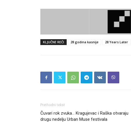
KLJUČNE REČI
28 godina kasnije
28 Years Later
Prethodni tekst
Čuvari rok zvuka… Kragujevac i Raška otvaraju
drugu nedelju Urban Muse festivala