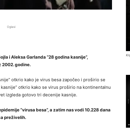
Oglasi
Kn
 Bojla i Aleksa Garlanda “28 godina kasnije”,
z 2002. godine.
asnije” otkrio kako je virus besa započeo i proširio se
ja kasnije” otkrio kako se virus proširio na kontinentalnu
et izgleda gotovo tri decenije kasnije.
epidemije “virusa besa”, a zatim nas vodi 10.228 dana
ca preživelih.