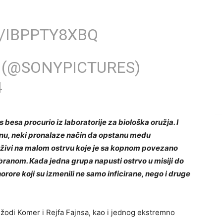
/IBPPTY8XBQ
 (@SONYPICTURES)
4
s besa procurio iz laboratorije za biološka oružja. I
nu, neki pronalaze način da opstanu među
h živi na malom ostrvu koje je sa kopnom povezano
ranom. Kada jedna grupa napusti ostrvo u misiji do
orore koji su izmenili ne samo inficirane, nego i druge
žodi Komer i Rejfa Fajnsa, kao i jednog ekstremno