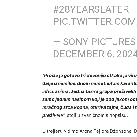
#28YEARSLATER
PIC.TWITTER.COM
— SONY PICTURES
DECEMBER 6, 202
“Prošlo je gotovo tri decenije otkako je viru
dalje u nemilosrdnom nametnutom karanti
inficiranima. Jedna takva grupa preživeli
samo jednim nasipom koji je pod jakom odb
mračnog srca kopna, otkriva tajne, čuda i h
prež
ivele”,
stoji u zvaničnom sinopsisu.
U trejleru vidimo Arona Tejlora Džonsona, D