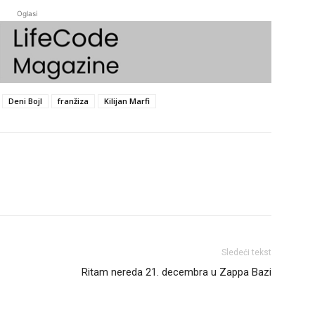
Oglasi
Deni Bojl
franžiza
Kilijan Marfi
Sledeći tekst
Ritam nereda 21. decembra u Zappa Bazi