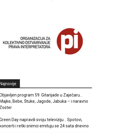
Najnovije
Objavljen program 59. Gitarijade u Zaječaru…
Majke, Bebe, Štuke, Jagode, Jabuka – i naravno
Zoster
Green Day napravili svoju televiziju… Spotovi,
koncerti i retki snimci emituju se 24 sata dnevno