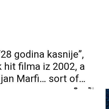
 “28 godina kasnije”,
 hit filma iz 2002, a
lijan Marfi… sort of…
0