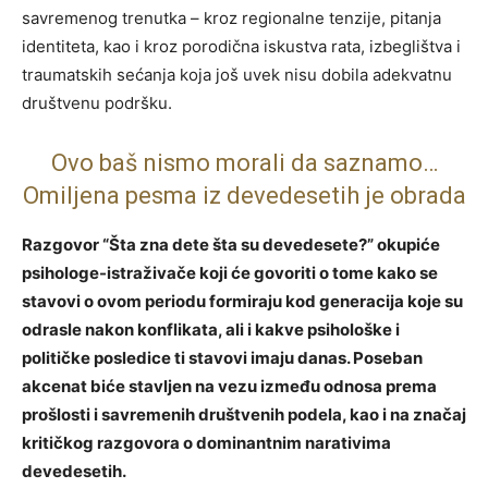
savremenog trenutka – kroz regionalne tenzije, pitanja
identiteta, kao i kroz porodična iskustva rata, izbeglištva i
traumatskih sećanja koja još uvek nisu dobila adekvatnu
društvenu podršku.
Ovo baš nismo morali da saznamo…
Omiljena pesma iz devedesetih je obrada
Razgovor “Šta zna dete šta su devedesete?” okupiće
psihologe-istraživače koji će govoriti o tome kako se
stavovi o ovom periodu formiraju kod generacija koje su
odrasle nakon konflikata, ali i kakve psihološke i
političke posledice ti stavovi imaju danas. Poseban
akcenat biće stavljen na vezu između odnosa prema
prošlosti i savremenih društvenih podela, kao i na značaj
kritičkog razgovora o dominantnim narativima
devedesetih.