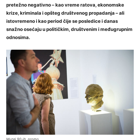
pretežno negativno – kao vreme ratova, ekonomske
krize, kriminala i opšteg društvenog propadanja – ali
istovremeno i kao period čije se posledice i danas
snažno osećaju u političkim, društvenim i međugrupnim
odnosima.
Muzej 90-ih, promo