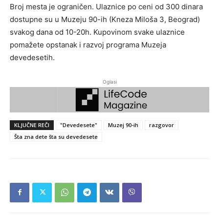
Broj mesta je ograničen. Ulaznice po ceni od 300 dinara
dostupne su u Muzeju 90-ih (Kneza Miloša 3, Beograd)
svakog dana od 10-20h. Kupovinom svake ulaznice
pomažete opstanak i razvoj programa Muzeja
devedesetih.
Oglasi
KLJUČNE REČI
"Devedesete"
Muzej 90-ih
razgovor
Šta zna dete šta su devedesete