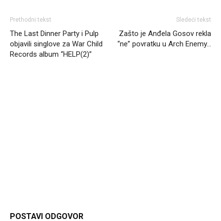
Prethodni tekst
Sledeći tekst
The Last Dinner Party i Pulp
Zašto je Anđela Gosov rekla
objavili singlove za War Child
“ne” povratku u Arch Enemy…
Records album “HELP(2)”
Headliner
POSTAVI ODGOVOR