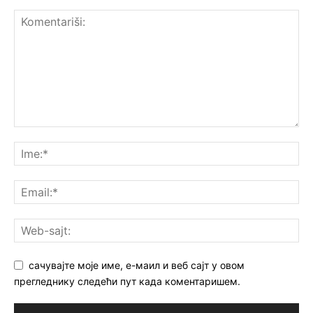
сачувајте моје име, е-маил и веб сајт у овом
прегледнику следећи пут када коментаришем.