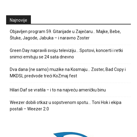
Najnovije
Objavljen program 59. Gitarijade u Zaječaru… Majke, Bebe,
Štuke, Jagode, Jabuka – i naravno Zoster
Green Day napravili svoju televiziju… Spotovi, koncerti i retki
snimci emituju se 24 sata dnevno
Dva dana (ne samo) muzike na Kosmaju… Zoster, Bad Copy i
MKDSL predvode treći KoZmaj fest
Hilari Daf se vratila – i to na najveću američku binu
Weezer dobili otkaz u sopstvenom spotu… Toni Hok i ekipa
postali – Weezer 2.0