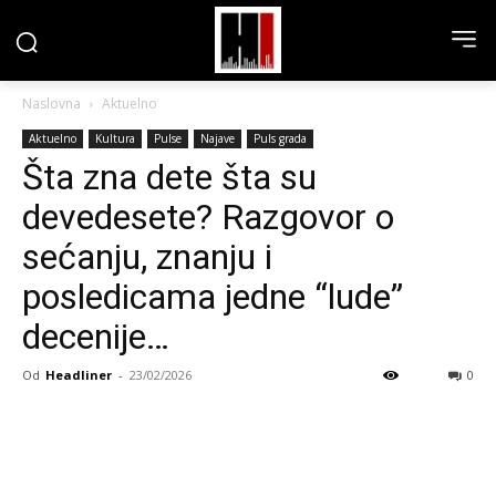
Naslovna
Aktuelno
Aktuelno
Kultura
Pulse
Najave
Puls grada
Šta zna dete šta su
devedesete? Razgovor o
sećanju, znanju i
posledicama jedne “lude”
decenije…
Od
Headliner
-
23/02/2026
0