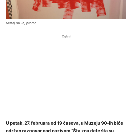
Muzej 90-ih, promo
Oglasi
U petak, 27. februara od 19 časova, u Muzeju 90-ih biće
održan razgovor pod nazivom “Šta zna dete šta su