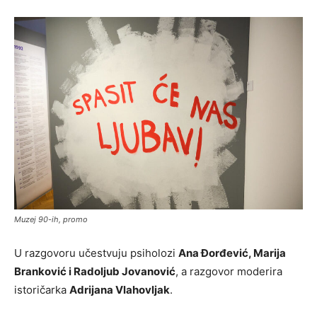
Muzej 90-ih, promo
U razgovoru učestvuju psiholozi
Ana Đorđević, Marija
Branković i Radoljub Jovanović
, a razgovor moderira
istoričarka
Adrijana Vlahovljak
.