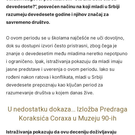
devedesete?”, posvećen načinu na koji mladi u Srbiji
razumeju devedesete godine i njihov značaj za
savremeno društvo.
O ovom periodu se u školama najčešće ne uči dovoljno,
dok su dostupni izvori često pristrasni, zbog čega je
znanje o devedesetim među mladima neretko nepotpuno
i ograničeno. Ipak, istraživanja pokazuju da mladi imaju
jasne predstave i uverenja o ovom periodu. Iako su
rođeni nakon ratova i konflikata, mladi u Srbiji
devedesete prepoznaju kao ključan period za
razumevanje društva u kojem danas žive.
U nedostatku dokaza… Izložba Predraga
Koraksića Coraxa u Muzeju 90-ih
Istraživanja pokazuju da ovu deceniju doživljavaju