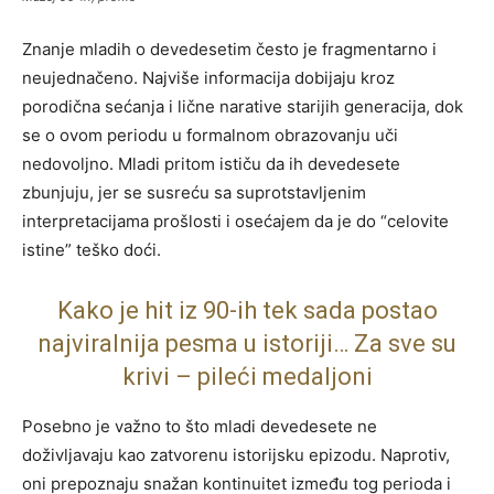
Znanje mladih o devedesetim često je fragmentarno i
neujednačeno. Najviše informacija dobijaju kroz
porodična sećanja i lične narative starijih generacija, dok
se o ovom periodu u formalnom obrazovanju uči
nedovoljno. Mladi pritom ističu da ih devedesete
zbunjuju, jer se susreću sa suprotstavljenim
interpretacijama prošlosti i osećajem da je do “celovite
istine” teško doći.
Kako je hit iz 90-ih tek sada postao
najviralnija pesma u istoriji… Za sve su
krivi – pileći medaljoni
Posebno je važno to što mladi devedesete ne
doživljavaju kao zatvorenu istorijsku epizodu. Naprotiv,
oni prepoznaju snažan kontinuitet između tog perioda i