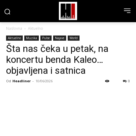
Naslovna
Aktuelno
Aktuelno
Muzika
Pulse
Najave
World
Šta nas čeka u petak, na
koncertu benda Kaleo…
objavljena i satnica
Od
Headliner
-
10/06/2026
0