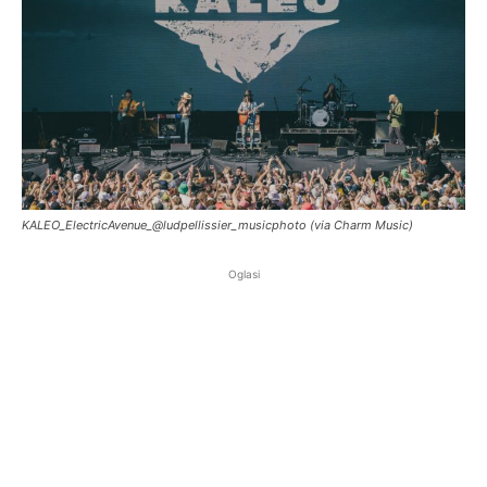
KALEO_ElectricAvenue_@ludpellissier_musicphoto (via Charm Music)
Oglasi