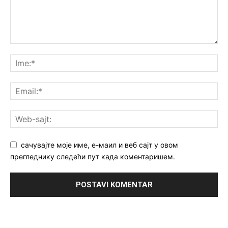
сачувајте моје име, е-маил и веб сајт у овом
прегледнику следећи пут када коментаришем.