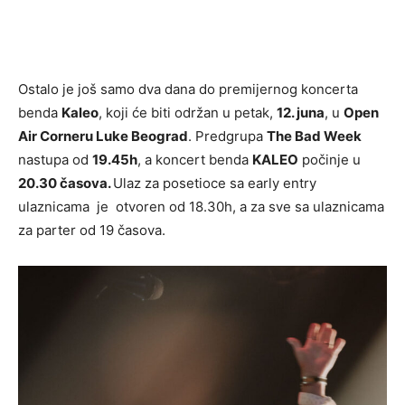
Ostalo je još samo dva dana do premijernog koncerta
benda
Kaleo
, koji će biti održan u petak,
12. juna
, u
Open
Air Corneru Luke Beograd
. Predgrupa
The Bad Week
nastupa od
19.45h
, a koncert benda
KALEO
počinje u
20.30 časova.
Ulaz za posetioce sa early entry
ulaznicama je otvoren od 18.30h, a za sve sa ulaznicama
za parter od 19 časova.