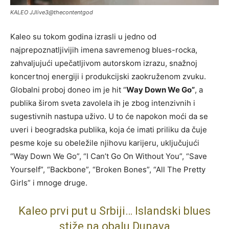
KALEO JJlive3@thecontentgod
Kaleo su tokom godina izrasli u jedno od
najprepoznatljivijih imena savremenog blues-rocka,
zahvaljujući upečatljivom autorskom izrazu, snažnoj
koncertnoj energiji i produkcijski zaokruženom zvuku.
Globalni proboj doneo im je hit “
Way Down We Go”
, a
publika širom sveta zavolela ih je zbog intenzivnih i
sugestivnih nastupa uživo. U to će napokon moći da se
uveri i beogradska publika, koja će imati priliku da čuje
pesme koje su obeležile njihovu karijeru, uključujući
“Way Down We Go”, “I Can’t Go On Without You”, “Save
Yourself”, “Backbone”, “Broken Bones”, “All The Pretty
Girls” i mnoge druge.
Kaleo prvi put u Srbiji… Islandski blues
stiže na obalu Dunava