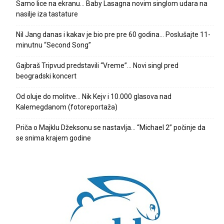
Samo lice na ekranu… Baby Lasagna novim singlom udara na
nasilje iza tastature
Nil Jang danas i kakav je bio pre pre 60 godina… Poslušajte 11-
minutnu “Second Song”
Gajbraš Tripvud predstavili “Vreme”… Novi singl pred
beogradski koncert
Od oluje do molitve… Nik Kejv i 10.000 glasova nad
Kalemegdanom (fotoreportaža)
Priča o Majklu Džeksonu se nastavlja… “Michael 2” počinje da
se snima krajem godine