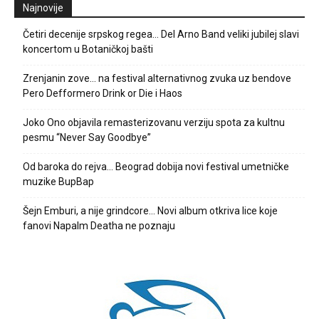
Najnovije
Četiri decenije srpskog regea… Del Arno Band veliki jubilej slavi
koncertom u Botaničkoj bašti
Zrenjanin zove… na festival alternativnog zvuka uz bendove
Pero Defformero Drink or Die i Haos
Joko Ono objavila remasterizovanu verziju spota za kultnu
pesmu “Never Say Goodbye”
Od baroka do rejva… Beograd dobija novi festival umetničke
muzike BupBap
Šejn Emburi, a nije grindcore… Novi album otkriva lice koje
fanovi Napalm Deatha ne poznaju