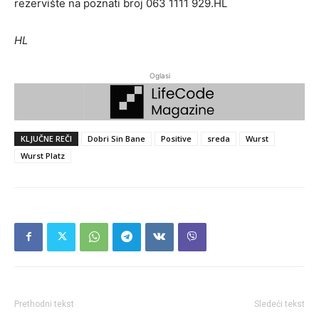
rezervište na poznati broj 063 1111 929.HL
HL
Oglasi
KLJUČNE REČI
Dobri Sin Bane
Positive
sreda
Wurst
Wurst Platz
Prethodni tekst
Sledeći tekst