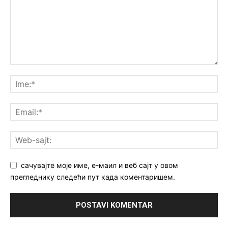
сачувајте моје име, е-маил и веб сајт у овом
прегледнику следећи пут када коментаришем.