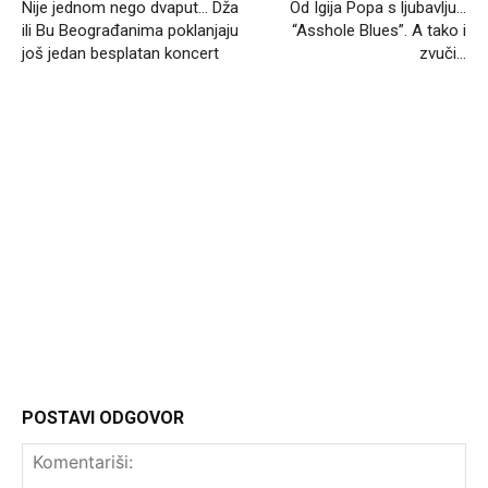
Nije jednom nego dvaput… Dža
Od Igija Popa s ljubavlju…
ili Bu Beograđanima poklanjaju
“Asshole Blues”. A tako i
još jedan besplatan koncert
zvuči…
Headliner.rs
http://Headliner.rs
POSTAVI ODGOVOR