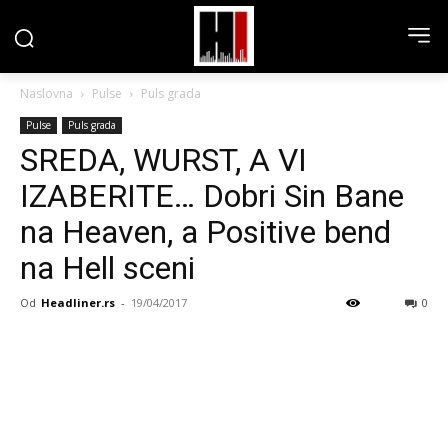
Naslovna
Pulse
Puls grada
Pulse
Puls grada
SREDA, WURST, A VI
IZABERITE… Dobri Sin Bane
na Heaven, a Positive bend
na Hell sceni
Od
Headliner.rs
-
19/04/2017
0