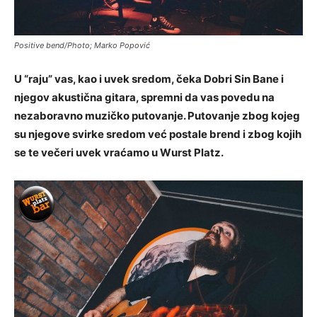
Positive bend/Photo; Marko Popović
U “raju” vas, kao i uvek sredom, čeka Dobri Sin Bane i
njegov akustična gitara, spremni da vas povedu na
nezaboravno muzičko putovanje. Putovanje zbog kojeg
su njegove svirke sredom već postale brend i zbog kojih
se te večeri uvek vraćamo u Wurst Platz.