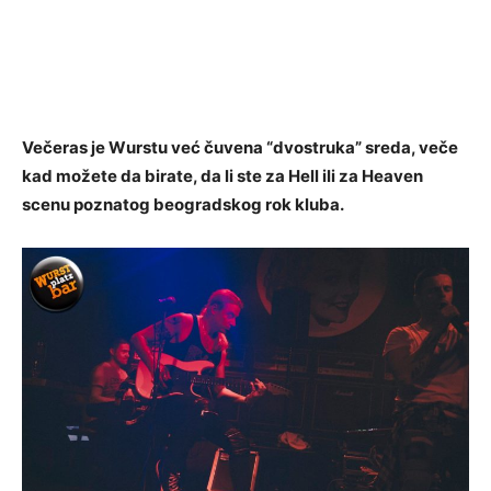
Večeras je Wurstu već čuvena “dvostruka” sreda, veče
kad možete da birate, da li ste za Hell ili za Heaven
scenu poznatog beogradskog rok kluba.