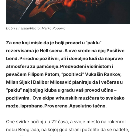
Dobri sin Bane/Photo; Marko Popović
Za one koji misle da je bolji provod u “paklu”
rezervisama je Hell scena. A ove srede na njoj Positive
bend. Prirodno pozitivni, ali i dovoljno ludi da naprave
atmosferu za pamćenje. Predvođeni violinistom i
pevačem Filipom Patom, “pozitivci” Vukašin Rankov,
Milan Sijak i Dalibor Milosavić planiraju da i večeras u
“paklu” najboljeg kluba u gradu vaš provod učine –
pozitivnim. Ova ekipa vrhunskih muzičara to svakako
može. Isprobano. Provereno. Apsolutno tačno.
Obe svirke počinju u 22 časa, a svoje mesto na rokenrol
nebu Beograda, na kojoj god strani poželite da se nađete,