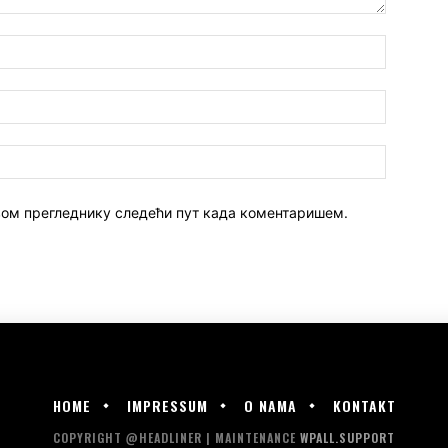
 овом прегледнику следећи пут када коментаришем.
HOME
IMPRESSUM
O NAMA
KONTAKT
COPYRIGHT @HEADLINER | MAINTENANCE
WPALL.SUPPORT