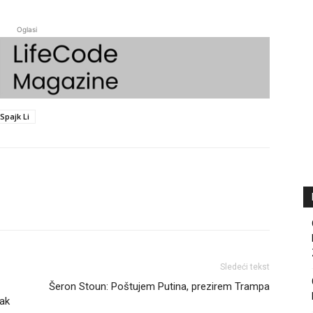
Oglasi
Spajk Li
Sledeći tekst
Šeron Stoun: Poštujem Putina, prezirem Trampa
vak