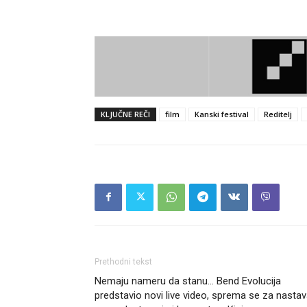
KLJUČNE REČI
film
Kanski festival
Reditelj
Prethodni tekst
Nemaju nameru da stanu… Bend Evolucija
predstavio novi live video, sprema se za nasta