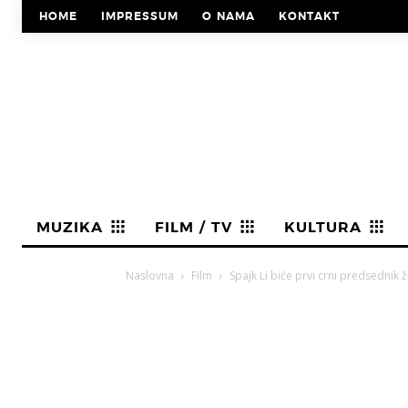
HOME
IMPRESSUM
O NAMA
KONTAKT
MUZIKA
FILM / TV
KULTURA
Naslovna
Film
Spajk Li biće prvi crni predsednik ž