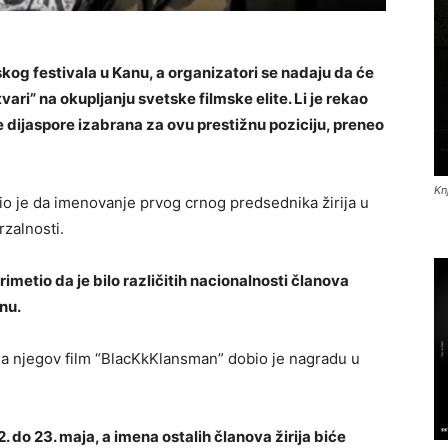
kog festivala u Kanu, a organizatori se nadaju da će
ari” na okupljanju svetske filmske elite. Li je rekao
e dijaspore izabrana za ovu prestižnu poziciju, preneo
Kn
vio je da imenovanje prvog crnog predsednika žirija u
rzalnosti.
imetio da je bilo različitih nacionalnosti članova
anu.
u, a njegov film “BlacKkKlansman” dobio je nagradu u
. do 23. maja, a imena ostalih članova žirija biće