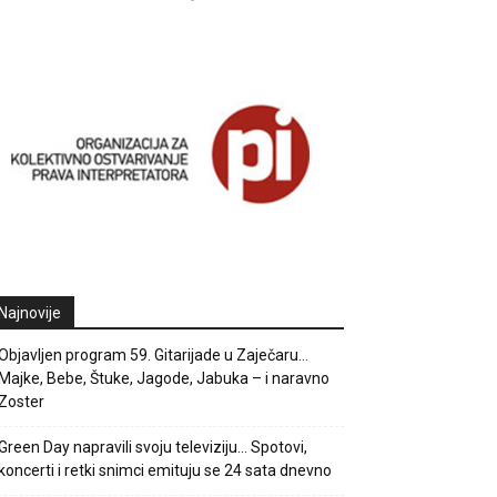
Najnovije
Objavljen program 59. Gitarijade u Zaječaru…
Majke, Bebe, Štuke, Jagode, Jabuka – i naravno
Zoster
Green Day napravili svoju televiziju… Spotovi,
koncerti i retki snimci emituju se 24 sata dnevno