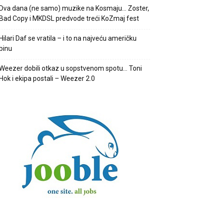
Dva dana (ne samo) muzike na Kosmaju… Zoster,
Bad Copy i MKDSL predvode treći KoZmaj fest
Hilari Daf se vratila – i to na najveću američku
binu
Weezer dobili otkaz u sopstvenom spotu… Toni
Hok i ekipa postali – Weezer 2.0