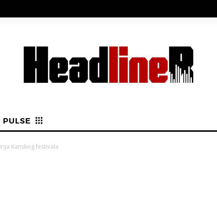
PULSE
irija Kanskog festivala