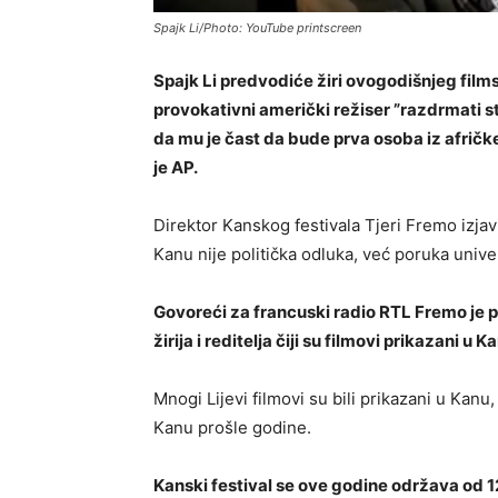
Spajk Li/Photo: YouTube printscreen
Spajk Li predvodiće žiri ovogodišnjeg films
provokativni američki režiser ”razdrmati stv
da mu je čast da bude prva osoba iz afričk
je AP.
Direktor Kanskog festivala Tjeri Fremo izja
Kanu nije politička odluka, već poruka unive
Govoreći za francuski radio RTL Fremo je pr
žirija i reditelja čiji su filmovi prikazani u K
Mnogi Lijevi filmovi su bili prikazani u Kan
Kanu prošle godine.
Kanski festival se ove godine održava od 12