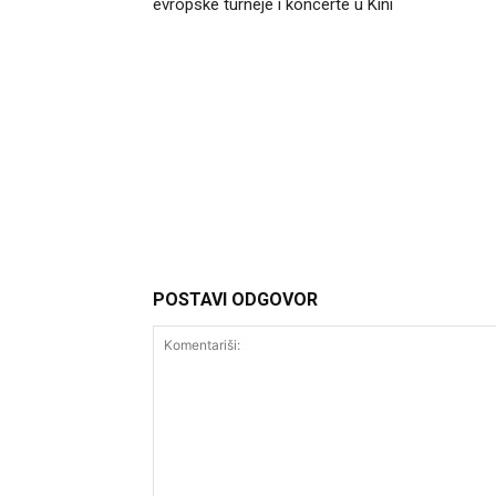
evropske turneje i koncerte u Kini
Headliner.rs
http://Headliner.rs
POSTAVI ODGOVOR