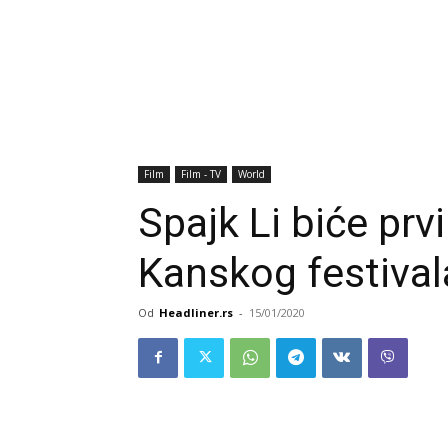
Film
Film - TV
World
Spajk Li biće prvi
Kanskog festival
Od
Headliner.rs
-
15/01/2020