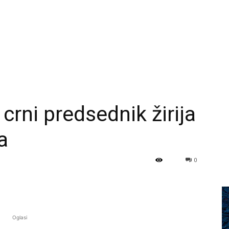
 crni predsednik žirija
a
0
Oglasi