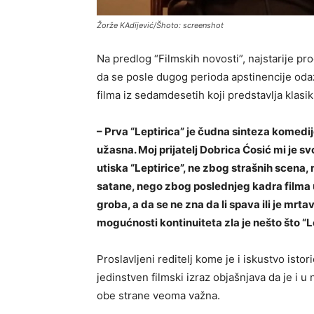
Žorže KAdijević/Šhoto: screenshot
Na predlog “Filmskih novosti”, najstarije pr
da se posle dugog perioda apstinencije oda
filma iz sedamdesetih koji predstavlja klasik
– Prva “Leptirica” je čudna sinteza komedij
užasna. Moj prijatelj Dobrica Ćosić mi je
utiska “Leptirice”, ne zbog strašnih scen
satane, nego zbog poslednjeg kadra filma 
groba, a da se ne zna da li spava ili je mrt
mogućnosti kontinuiteta zla je nešto što “L
Proslavljeni reditelj kome je i iskustvo isto
jedinstven filmski izraz objašnjava da je i u 
obe strane veoma važna.