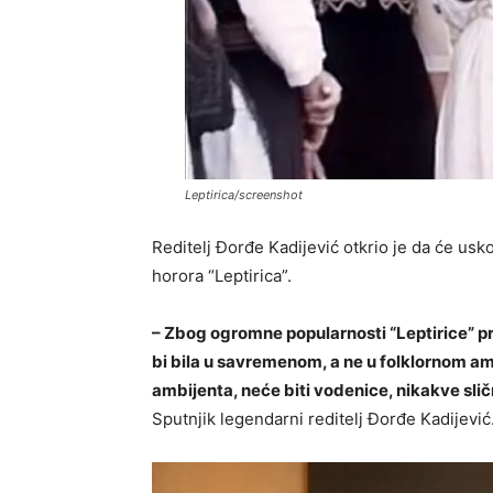
Leptirica/screenshot
Reditelj Đorđe Kadijević otkrio je da će us
horora “Leptirica”.
– Zbog ogromne popularnosti “Leptirice” pr
bi bila u savremenom, a ne u folklornom am
ambijenta, neće biti vodenice, nikakve sli
Sputnjik legendarni reditelj Đorđe Kadijević