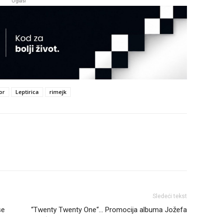
Oglasi
or
Leptirica
rimejk
Sledeći tekst
se
“Twenty Twenty One“… Promocija albuma Jožefa