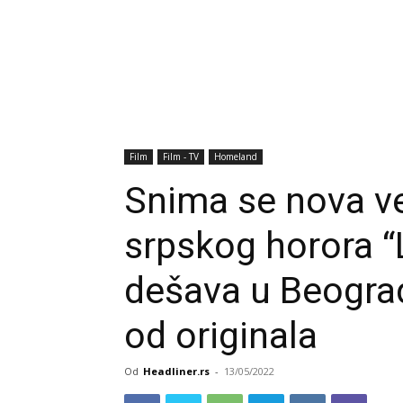
Film
Film - TV
Homeland
Snima se nova ve
srpskog horora “
dešava u Beogradu
od originala
Od
Headliner.rs
-
13/05/2022