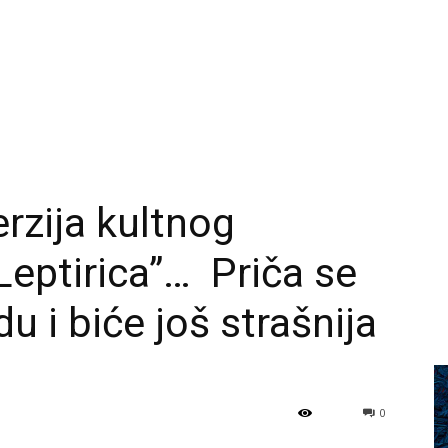
rzija kultnog
Leptirica”… Priča se
 i biće još strašnija
0