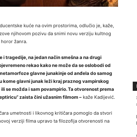
oducentske kuće na ovim prostorima, odlučio je, kaže,
zove njihovom pozivu da snimi novu verziju kultnog
 horor žanra.
e i tragedije, na jedan način smešna a na drugi
 svojevremeno rekao kako ne može da se oslobodi od
a, metamorfoze glavne junakinje od anđela do samog
u kome glavni junak leži kraj praznog vampirskog
av ili se možda i sam povampirio. Ta otvorenost prema
eptiricu” zaista čini užasnim filmom –
kaže Kadijević.
ričara umetnosti i likovnog kritičara pomoglo da stvori
novoj verziji filma upravo ta filozofija otvorenosti na