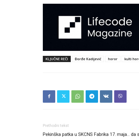
KLJUČNE REČI
Đorđe Kadijević
horor
kulti hor
Prethodni tekst
Pekinška patka u SKCNS Fabrika 17. maja… da 