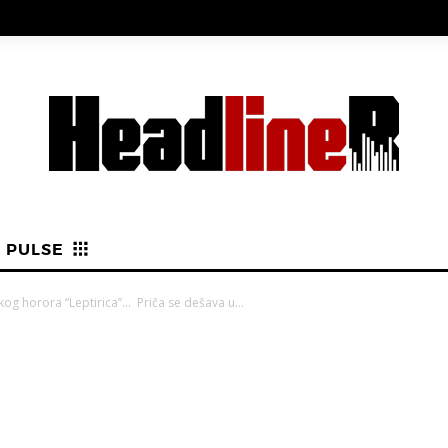
PULSE
kog horora “Leptirica”… Priča se dešava u...