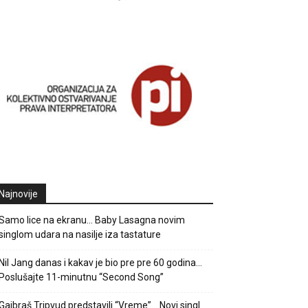
Najnovije
Samo lice na ekranu… Baby Lasagna novim
singlom udara na nasilje iza tastature
Nil Jang danas i kakav je bio pre pre 60 godina…
Poslušajte 11-minutnu “Second Song”
Gajbraš Tripvud predstavili “Vreme”… Novi singl