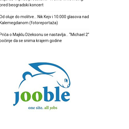
pred beogradski koncert
Od oluje do molitve… Nik Kejv i 10.000 glasova nad
Kalemegdanom (fotoreportaža)
Priča o Majklu Džeksonu se nastavlja… “Michael 2”
počinje da se snima krajem godine