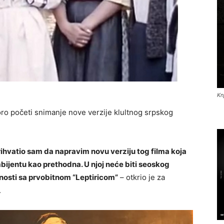
Kn
koro početi snimanje nove verzije klultnog srpskog
ihvatio sam da napravim novu verziju tog filma koja
bijentu kao prethodna. U njoj neće biti seoskog
čnosti sa prvobitnom “Leptiricom”
– otkrio je za
.