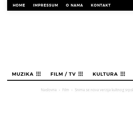
HOME
IMPRESSUM
O NAMA
KONTAKT
MUZIKA
FILM / TV
KULTURA
Naslovna
Film
Snima se nova verzija kultnog srps