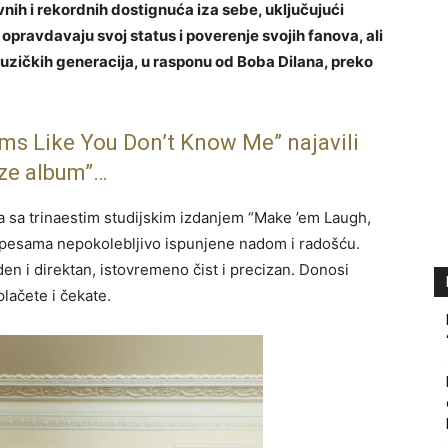
vnih i rekordnih dostignuća iza sebe, uključujući
ravdavaju svoj status i poverenje svojih fanova, ali
uzičkih generacija, u rasponu od Boba Dilana, preko
ms Like You Don’t Know Me” najavili
oze album”…
a sa trinaestim studijskim izdanjem “Make ’em Laugh,
 pesama nepokolebljivo ispunjene nadom i radošću.
en i direktan, istovremeno čist i precizan. Donosi
lačete i čekate.