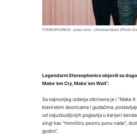
STEREOPHONICS - press shot - Universal Music [Photo Cre
Legendarni Stereophonics objavili su dugo
Make ’em Cry, Make ’em Wait”.
Sa najnovijeg izdanja otkrivena je i “Make 
klavirskim deonicama i gudačima, postavljaju
od najuzbudljivijih poglavlja u karijeri ben
singl kao “himničnu pesmu punu nade”, dodav
godini”.