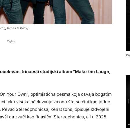
dit_James D Kelly]
Oglasi
Kn
očekivani trinaesti studijski album “Make ’em Laugh,
It On Your Own”, optimistična pesma koja osvaja bogatim
ći tako visoka očekivanja za ono što se čini kao jedno
da. Pevač Stereophonicsa, Keli Džons, opisuje izdvojeni
ši da zvuči kao “klasični Stereophonics, ali u 2025.