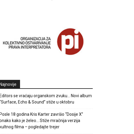
Najnovije
Editors se vraćaju organskom zvuku… Novi album
“Surface, Echo & Sound” stiže u oktobru
Posle 18 godina Kris Karter završio “Dosije X”
onako kako je želeo… Stiže mračnija verzija
kultnog filma – pogledajte trejer