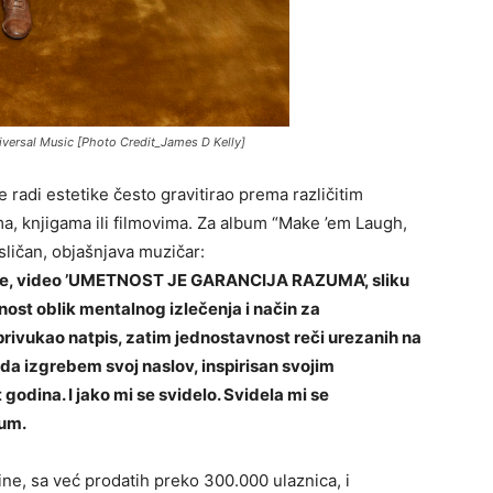
ersal Music [Photo Credit_James D Kelly]
 radi estetike često gravitirao prema različitim
ma, knjigama ili filmovima. Za album “Make ’em Laugh,
sličan, objašnjava muzičar:
erije, video ’UMETNOST JE GARANCIJA RAZUMA’, sliku
nost oblik mentalnog izlečenja i način za
 privukao natpis, zatim jednostavnost reči urezanih na
da izgrebem svoj naslov, inspirisan svojim
godina. I jako mi se svidelo. Svidela mi se
bum.
ne, sa već prodatih preko 300.000 ulaznica, i