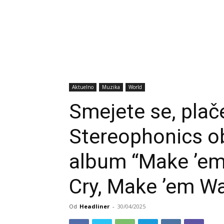
Aktuelno
Muzika
World
Smejete se, plač
Stereophonics obj
album “Make ’em
Cry, Make ’em Wa
Od
Headliner
-
30/04/2025