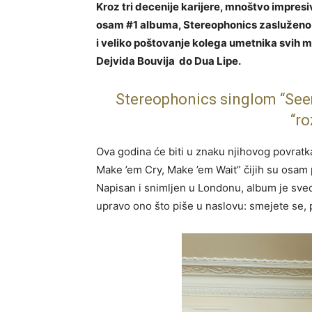
Kroz tri decenije karijere, mnoštvo impresi
osam #1 albuma, Stereophonics zasluženo op
i veliko poštovanje kolega umetnika svih m
Dejvida Bouvija do Dua Lipe.
Stereophonics singlom “See
“r
Ova godina će biti u znaku njihovog povratk
Make ’em Cry, Make ’em Wait” čijih su osam
Napisan i snimljen u Londonu, album je sved
upravo ono što piše u naslovu: smejete se, p