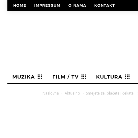
HOME
IMPRESSUM
O NAMA
KONTAKT
MUZIKA
FILM / TV
KULTURA
Naslovna
Aktuelno
Smejete se, plačete i čekate… 