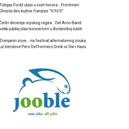
Tobijas Fordž ulazi u svet horora… Frontmen
Ghosta deo kultne franšize “V/H/S”
Četiri decenije srpskog regea… Del Arno Band
veliki jubilej slavi koncertom u Botaničkoj bašti
Zrenjanin zove… na festival alternativnog zvuka
uz bendove Pero Defformero Drink or Die i Haos