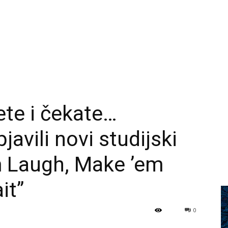
ete i čekate…
avili novi studijski
 Laugh, Make ’em
it”
0