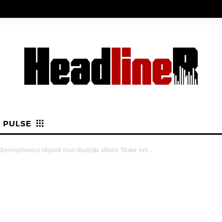
PULSE
Stereophonics objavili novi studijski album “Make ’em...