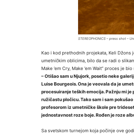
STEREOPHONICS – press shot – Univ
Kao i kod prethodnih projekata, Keli Džons je
umetničkim oblicima, bilo da se radi o slika
Make ’em Cry, Make ’em Wait” proces je bio 
– Otišao sam u Njujork, posetio neke gal
Luise Bourgeois. Ona je veovala da je umet
procesuiranje teških emocija. Pažnju mi je
ružičastu pločicu. Tako sam i sam pokušao 
profesorom iz umetničke škole pre trideset 
jednostavnost roze boje. Rođen je roze al
Sa svetskom turnejom koja počinje ove godi