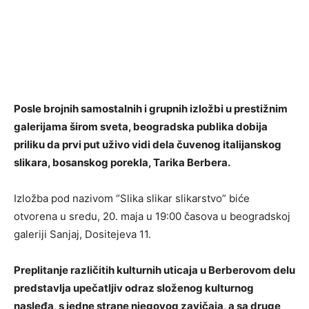
Posle brojnih samostalnih i grupnih izložbi u prestižnim
galerijama širom sveta, beogradska publika dobija
priliku da prvi put uživo vidi dela čuvenog italijanskog
slikara, bosanskog porekla, Tarika Berbera.
Izložba pod nazivom “Slika slikar slikarstvo” biće
otvorena u sredu, 20. maja u 19:00 časova u beogradskoj
galeriji Sanjaj, Dositejeva 11.
Preplitanje različitih kulturnih uticaja u Berberovom delu
predstavlja upečatljiv odraz složenog kulturnog
nasleđa, s jedne strane njegovog zavičaja, a sa druge