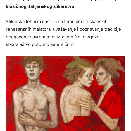
klasičnog italijanskog slikarstva.
Slikarska tehnika nastala na temeljima toskanskih
renesansnih majstora, uvažavanje i poznavanje tradicije
obogaćene savremenim izrazom čini njegovo
stvaralaštvo potpuno autentičnim.