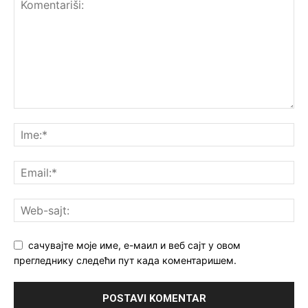
сачувајте моје име, е-маил и веб сајт у овом
прегледнику следећи пут када коментаришем.