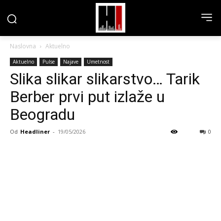
Naslovna
Aktuelno
Aktuelno
Pulse
Najave
Umetnost
Slika slikar slikarstvo… Tarik
Berber prvi put izlaže u
Beogradu
Od
Headliner
-
19/05/2026
0