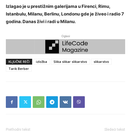
Izlagao je u prestižnim galerijama u Firenci, Rimu,
Istanbulu, Milanu, Berlinu, Londonu gde je živeo i radio 7
godina. Danas živi i radi u Milanu.
Oglasi
KLJUČNE REČI
izložba
Slika slikar slikarstvo
slikarstvo
Tarik Berber
Prethodni tekst
Sledeći tekst