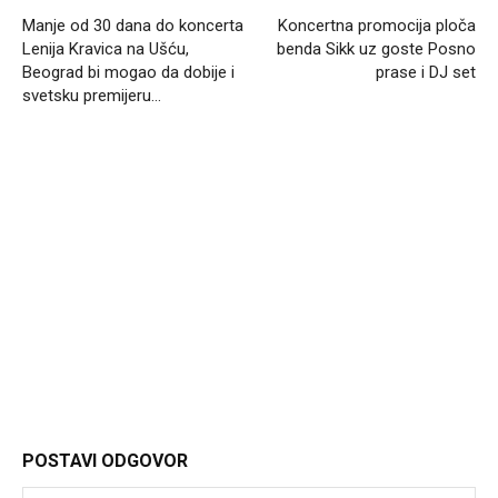
Manje od 30 dana do koncerta
Koncertna promocija ploča
Lenija Kravica na Ušću,
benda Sikk uz goste Posno
Beograd bi mogao da dobije i
prase i DJ set
svetsku premijeru…
Headliner
POSTAVI ODGOVOR