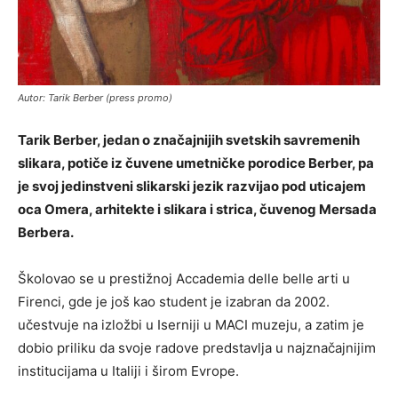
Autor: Tarik Berber (press promo)
Tarik Berber, jedan o značajnijih svetskih savremenih
slikara, potiče iz čuvene umetničke porodice Berber, pa
je svoj jedinstveni slikarski jezik razvijao pod uticajem
oca Omera, arhitekte i slikara i strica, čuvenog Mersada
Berbera.
Školovao se u prestižnoj Accademia delle belle arti u
Firenci, gde je još kao student je izabran da 2002.
učestvuje na izložbi u Iserniji u MACI muzeju, a zatim je
dobio priliku da svoje radove predstavlja u najznačajnijim
institucijama u Italiji i širom Evrope.