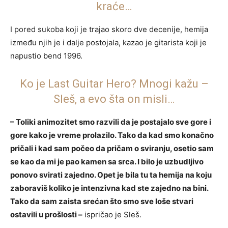
kraće…
I pored sukoba koji je trajao skoro dve decenije, hemija
između njih je i dalje postojala, kazao je gitarista koji je
napustio bend 1996.
Ko je Last Guitar Hero? Mnogi kažu –
Sleš, a evo šta on misli…
– Toliki animozitet smo razvili da je postajalo sve gore i
gore kako je vreme prolazilo. Tako da kad smo konačno
pričali i kad sam počeo da pričam o sviranju, osetio sam
se kao da mi je pao kamen sa srca. I bilo je uzbudljivo
ponovo svirati zajedno. Opet je bila tu ta hemija na koju
zaboraviš koliko je intenzivna kad ste zajedno na bini.
Tako da sam zaista srećan što smo sve loše stvari
ostavili u prošlosti –
ispričao je Sleš.