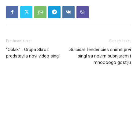
Prethodni tekst
Sledeći tekst
“Oblak”… Grupa Skroz
Suicidal Tendencies snimili prvi
predstavila novi video singl
singl sa novim bubnjarem i
mnoooogo gostiju
Headliner