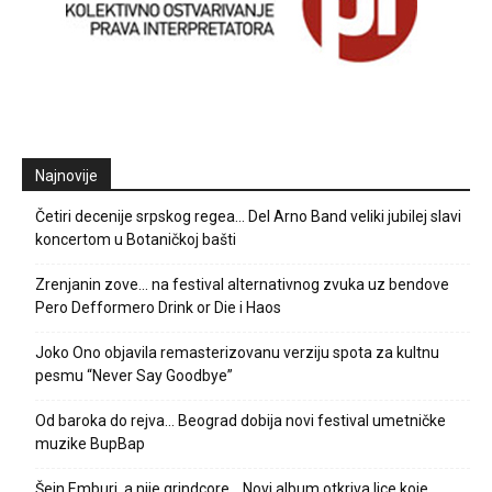
Najnovije
Četiri decenije srpskog regea… Del Arno Band veliki jubilej slavi
koncertom u Botaničkoj bašti
Zrenjanin zove… na festival alternativnog zvuka uz bendove
Pero Defformero Drink or Die i Haos
Joko Ono objavila remasterizovanu verziju spota za kultnu
pesmu “Never Say Goodbye”
Od baroka do rejva… Beograd dobija novi festival umetničke
muzike BupBap
Šejn Emburi, a nije grindcore… Novi album otkriva lice koje