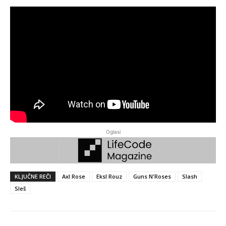
Oglasi
KLJUČNE REČI
Axl Rose
Eksl Rouz
Guns N'Roses
Slash
Sleš