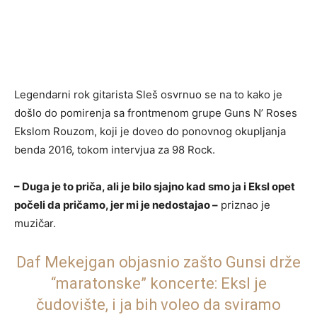
Legendarni rok gitarista Sleš osvrnuo se na to kako je
došlo do pomirenja sa frontmenom grupe Guns N’ Roses
Ekslom Rouzom, koji je doveo do ponovnog okupljanja
benda 2016, tokom intervjua za 98 Rock.
– Duga je to priča, ali je bilo sjajno kad smo ja i Eksl opet
počeli da pričamo, jer mi je nedostajao –
priznao je
muzičar.
Daf Mekejgan objasnio zašto Gunsi drže
“maratonske” koncerte: Eksl je
čudovište, i ja bih voleo da sviramo