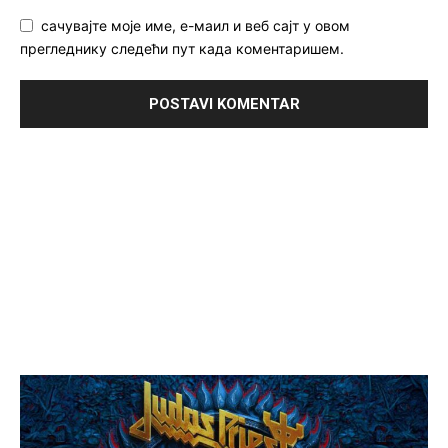
сачувајте моје име, е-маил и веб сајт у овом
прегледнику следећи пут када коментаришем.