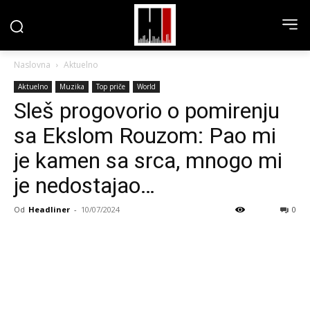
Naslovna
Aktuelno
Aktuelno
Muzika
Top priče
World
Sleš progovorio o pomirenju
sa Ekslom Rouzom: Pao mi
je kamen sa srca, mnogo mi
je nedostajao…
Od
Headliner
-
10/07/2024
0