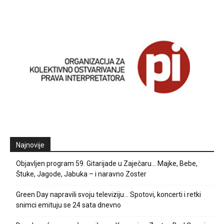
Najnovije
Objavljen program 59. Gitarijade u Zaječaru… Majke, Bebe,
Štuke, Jagode, Jabuka – i naravno Zoster
Green Day napravili svoju televiziju… Spotovi, koncerti i retki
snimci emituju se 24 sata dnevno