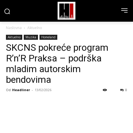
Naslovna
Aktuelno
Aktuelno
Muzika
Homeland
SKCNS pokreće program
R’n’R Praksa – podrška
mladim autorskim
bendovima
Od
Headliner
-
13/02/2026
0