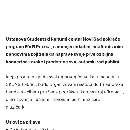
Ustanova Studentski kulturni centar Novi Sad pokreće
program R’n’R Praksa, namenjen mladim, neafirmisanim
bendovima koji žele da naprave svoje prve ozbiljne
koncertne korake i predstave svoj autorski rad publici.
Ideja programa je da svakog prvog četvrtka u mesecu, u
SKCNS Fabrici, budu organizovani nastupi do tri autorska
benda, sa ciljem pružanja podrške u koncertnoj afirmaciji,
umrežavanju i daljem razvoju mladih muzičara i
muzičarki.
Uslovi za prijavu:
– Da je bend je iz Srbije