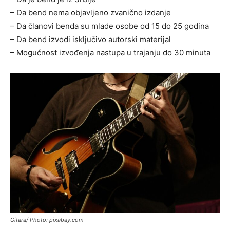
– Da bend nema objavljeno zvanično izdanje
– Da članovi benda su mlade osobe od 15 do 25 godina
– Da bend izvodi isključivo autorski materijal
– Mogućnost izvođenja nastupa u trajanju do 30 minuta
Gitara/ Photo: pixabay.com