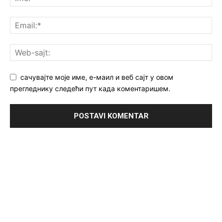
сачувајте моје име, е-маил и веб сајт у овом
прегледнику следећи пут када коментаришем.