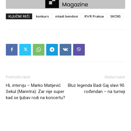
KLJUČNE REČI
konkurs
mladi bendovi
R’n’R Praksa
SKCNS
Prethodni tekst
Sledeći tekst
HL intervju – Marko Matijević
Bluz legenda Badi Gaj slavi 90.
Sekul (Manntra): Zar nije super
rođendan – na turneji
kad se ljubav rodi na koncertu?