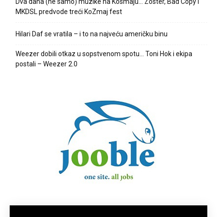
Dva dana (ne samo) muzike na Kosmaju… Zoster, Bad Copy i
MKDSL predvode treći KoZmaj fest
Hilari Daf se vratila – i to na najveću američku binu
Weezer dobili otkaz u sopstvenom spotu… Toni Hok i ekipa
postali – Weezer 2.0