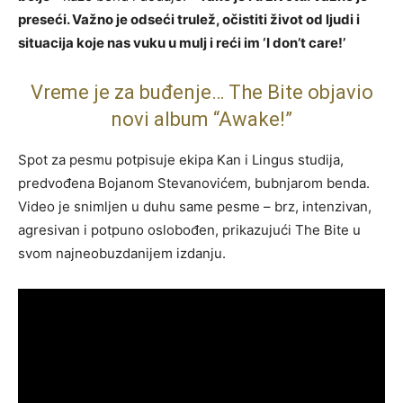
preseći. Važno je odseći trulež, očistiti život od ljudi i
situacija koje nas vuku u mulj i reći im ‘I don’t care!’
Vreme je za buđenje… The Bite objavio
novi album “Awake!”
Spot za pesmu potpisuje ekipa Kan i Lingus studija,
predvođena Bojanom Stevanovićem, bubnjarom benda.
Video je snimljen u duhu same pesme – brz, intenzivan,
agresivan i potpuno oslobođen, prikazujući The Bite u
svom najneobuzdanijem izdanju.