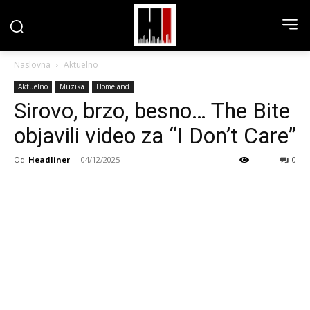
Naslovna
Aktuelno
Aktuelno
Muzika
Homeland
Sirovo, brzo, besno… The Bite
objavili video za “I Don’t Care”
Od
Headliner
-
04/12/2025
0