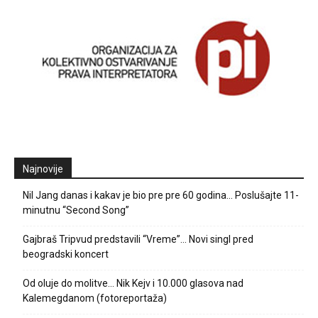
Najnovije
Nil Jang danas i kakav je bio pre pre 60 godina… Poslušajte 11-
minutnu “Second Song”
Gajbraš Tripvud predstavili “Vreme”… Novi singl pred
beogradski koncert
Od oluje do molitve… Nik Kejv i 10.000 glasova nad
Kalemegdanom (fotoreportaža)