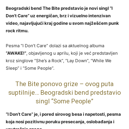
Beogradski bend The Bite predstavio je novi singl “I
Don’t Care” uz energičan, brz i vizuelno intenzivan
video, najavljujući kraj godine u svom najžešćem punk
rock ritmu.
Pesma “I Don’t Care” dolazi sa aktuelnog albuma
“AWAKE!”
, objavljenog u aprilu, koji je već predstavljen
kroz singlove “She’s a Rock”, “Lay Down”, “While We
Sleep” i “Some People”.
The Bite ponovo grize – ovog puta
suptilnije… Beogradski bend predstavio
singl “Some People”
“I Don’t Care” je, i pored sirovog besa i napetosti, pesma
koja nosi pozitivnu poruku presecanja, oslobađanja i