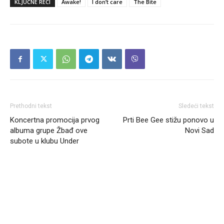
KLJUČNE REČI
Awake!
I don’t care
The Bite
Prethodni tekst
Sledeći tekst
Koncertna promocija prvog
Prti Bee Gee stižu ponovo u
albuma grupe Žbađ ove
Novi Sad
subote u klubu Under