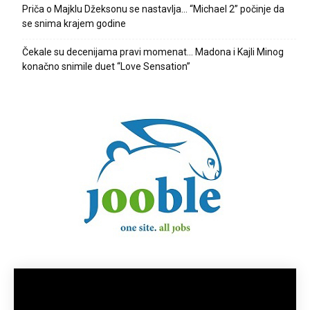
Priča o Majklu Džeksonu se nastavlja… “Michael 2” počinje da
se snima krajem godine
Čekale su decenijama pravi momenat… Madona i Kajli Minog
konačno snimile duet “Love Sensation”