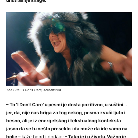
unutrašnje snage.
The Bite – I Don’t Care, screenshot
– To ‘I Don’t Care’ u pesmi je dosta pozitivno, u suštini…
jer, da, nije nas briga za tog nekog, pesma zvuči ljuto i
besno, ali je iz energetskog i tekstualnog konteksta
jasno da se tu nešto preseklo i da može da ide samo na
bolje –
kaže bend i dodaje:
– Tako je i u životu. Važno je