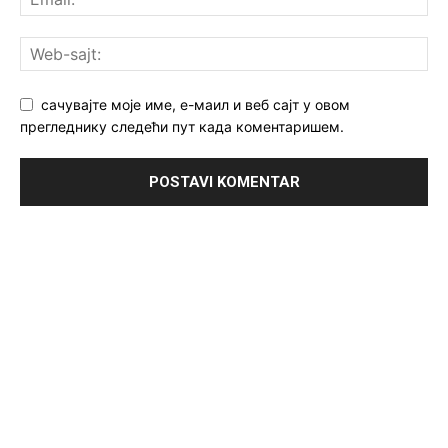
сачувајте моје име, е-маил и веб сајт у овом
прегледнику следећи пут када коментаришем.