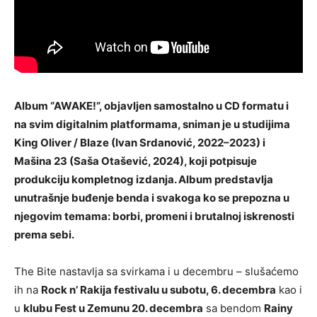
Album “AWAKE!”, objavljen samostalno u CD formatu i
na svim digitalnim platformama, sniman je u studijima
King Oliver / Blaze (Ivan Srdanović, 2022–2023) i
Mašina 23 (Saša Otašević, 2024), koji potpisuje
produkciju kompletnog izdanja. Album predstavlja
unutrašnje buđenje benda i svakoga ko se prepozna u
njegovim temama: borbi, promeni i brutalnoj iskrenosti
prema sebi.
The Bite nastavlja sa svirkama i u decembru – slušaćemo
ih na
Rock n’ Rakija festivalu u subotu, 6. decembra
kao i
u
klubu Fest u Zemunu 20. decembra
sa bendom
Rainy