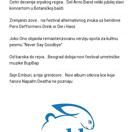
Četiri decenije srpskog regea… Del Arno Band veliki jubilej slavi
koncertom u Botaničkoj bašti
Zrenjanin zove… na festival alternativnog zvuka uz bendove
Pero Defformero Drink or Die i Haos
Joko Ono objavila remasterizovanu verziju spota za kultnu
pesmu “Never Say Goodbye”
Od baroka do rejva… Beograd dobija novi festival umetničke
muzike BupBap
Šejn Emburi, a nije grindcore… Novi album otkriva lice koje
fanovi Napalm Deatha ne poznaju