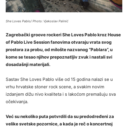
She Loves Pablo/ Photo: Vjekoslav Palinić
Zagrebački groove rockeri She Loves Pablo kroz House
of Pablo Live Session fanovima otvaraju vrata svog
prostora za probu, od milošte nazvanog “Pablara”, u
kome se tesao njihov prepoznatljiv zvuk i nastali svi
dosadašnji materijali.
Sastav She Loves Pablo više od 15 godina nalazi se u
vrhu hrvatske stoner rock scene, a svakim novim
izdanjem dižu nivo kvaliteta i s lakoćom premašuju sva
očekivanja.
Već su nekoliko puta potvrdili da su predodređeni za
velike svetske pozornice, a kada je reč o koncertnoj