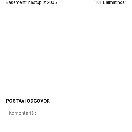
Basement” nastup iz 2005.
“101 Dalmatinca”
Headliner.rs
http://Headliner.rs
POSTAVI ODGOVOR