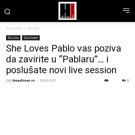
Naslovna
Muzika
Muzika
Southeast
She Loves Pablo vas poziva
da zavirite u “Pablaru”… i
poslušate novi live session
Od
Headliner.rs
-
18/02/2021
0