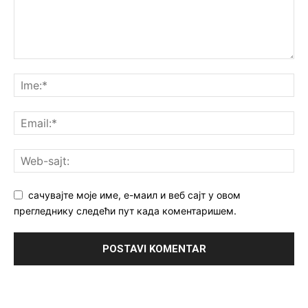
сачувајте моје име, е-маил и веб сајт у овом
прегледнику следећи пут када коментаришем.