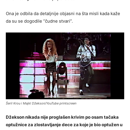
Ona je odbila da detaljnije objasni na šta misli kada kaže
da su se dogodile “čudne stvari”.
Šeril Krou i Majkl Džekson/YouTube printscreen
Džekson nikada nije proglašen krivim po osam tačaka
optužnice za zlostavljanje dece za koje je bio optužen u