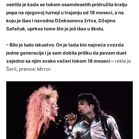
osetila je kada se tokom osamdesetih pridružila kralju
popa na njegovoj turneji u trajanju od 18 meseci, a na
koju je išao i navodna Džeksonova žrtva, Džejms
Safečuk, uprkos tome što je još išao u školu.
– Bilo je ludo iskustvo. On je tada bio najveća zvezda
jedne generacije i ja sam dobila priliku da pevam duet
zajedno sa njim svake večeri tokom 18 meseci –
rekla je
Šeril, prenosi Mirror.