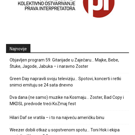
Najnovije
Objavljen program 59. Gitarijade u Zaječaru… Majke, Bebe,
Štuke, Jagode, Jabuka – i naravno Zoster
Green Day napravili svoju televiziju… Spotovi, koncerti i retki
snimci emituju se 24 sata dnevno
Dva dana (ne samo) muzike na Kosmaju… Zoster, Bad Copy i
MKDSL predvode treći KoZmaj fest
Hilari Daf se vratila – i to na najveću američku binu
Weezer dobili otkaz u sopstvenom spotu… Toni Hok i ekipa