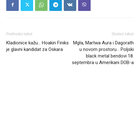
Prethodni tekst
Sledeći tekst
Kladionice kažu… Hoakin Finiks
Mgła, Martwa Aura i Dagorath
je glavni kandidat za Oskara
u novom prostoru… Poljski
black metal bendovi 18.
septembra u Amerikani DOB-a
Headliner.rs
http://Headliner.rs