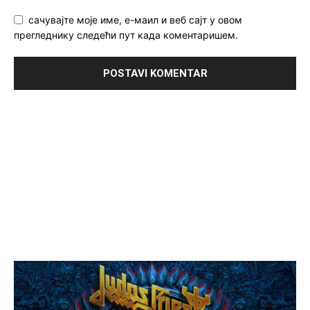
сачувајте моје име, е-маил и веб сајт у овом
прегледнику следећи пут када коментаришем.