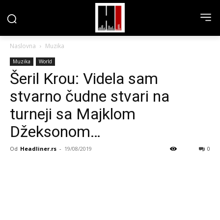
Naslovna
Muzika
Muzika
World
Šeril Krou: Videla sam
stvarno čudne stvari na
turneji sa Majklom
Džeksonom…
Od
Headliner.rs
-
19/08/2019
0