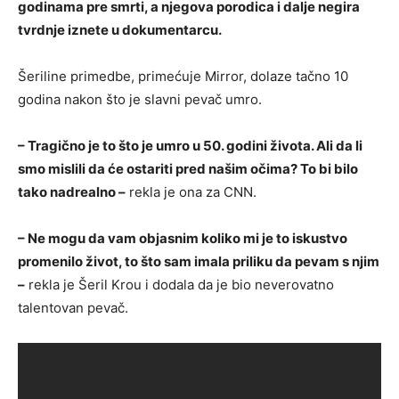
godinama pre smrti, a njegova porodica i dalje negira
tvrdnje iznete u dokumentarcu.
Šeriline primedbe, primećuje Mirror, dolaze tačno 10
godina nakon što je slavni pevač umro.
– Tragično je to što je umro u 50. godini života. Ali da li
smo mislili da će ostariti pred našim očima? To bi bilo
tako nadrealno –
rekla je ona za CNN.
– Ne mogu da vam objasnim koliko mi je to iskustvo
promenilo život, to što sam imala priliku da pevam s njim
–
rekla je Šeril Krou i dodala da je bio neverovatno
talentovan pevač.