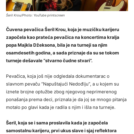
Šeril Krou/Photo: YouTube printscreen
Čuvena pevačica Šeril Krou, koja je muzičku karijeru
započela kao prateća pevačica na koncertima kralja
popa Majkla Džeksona, bila je na turneji sa njim
osamdesetih godina, a sada priznaje da su se tokom
turneje dešavale “stvarno čudne stvari”.
Pevačica, koja još nije odgledala dokumentarac o
slavnom pevaču “Napuštajući Nedođiju”, a u kojem su
iznete brojne optužbe zbog njegovog neprimerenog
ponašanja prema deci, priznala je da joj se mnogo pitanja
motalo po glavi kada je radila s njim i išla na turneje.
Šeril, koja se i sama proslavila kada je započela
samostalnu karijeru, prvi ukus slave i sjaj reflektora