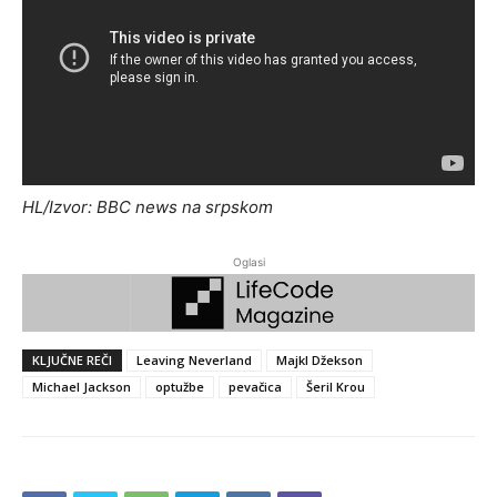
HL/Izvor: BBC news na srpskom
Oglasi
KLJUČNE REČI
Leaving Neverland
Majkl Džekson
Michael Jackson
optužbe
pevačica
Šeril Krou