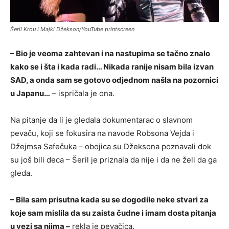
Šeril Krou i Majkl Džekson/YouTube printscreen
– Bio je veoma zahtevan i na nastupima se tačno znalo
kako se i šta i kada radi… Nikada ranije nisam bila izvan
SAD, a onda sam se gotovo odjednom našla na pozornici
u Japanu…
– ispričala je ona.
Na pitanje da li je gledala dokumentarac o slavnom
pevaču, koji se fokusira na navode Robsona Vejda i
Džejmsa Safečuka – obojica su Džeksona poznavali dok
su još bili deca – Šeril je priznala da nije i da ne želi da ga
gleda.
– Bila sam prisutna kada su se dogodile neke stvari za
koje sam mislila da su zaista čudne i imam dosta pitanja
u vezi sa njima –
rekla je pevačica.