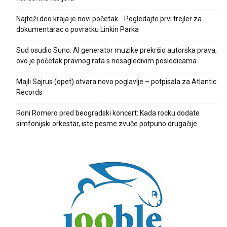
Najteži deo kraja je novi početak… Pogledajte prvi trejler za
dokumentarac o povratku Linkin Parka
Sud osudio Suno: AI generator muzike prekršio autorska prava,
ovo je početak pravnog rata s nesagledivim posledicama
Majli Sajrus (opet) otvara novo poglavlje – potpisala za Atlantic
Records
Roni Romero pred beogradski koncert: Kada rocku dodate
simfonijski orkestar, iste pesme zvuče potpuno drugačije