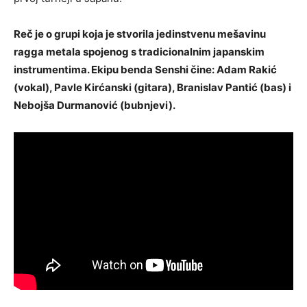
Reč je o grupi koja je stvorila jedinstvenu mešavinu
ragga metala spojenog s tradicionalnim japanskim
instrumentima. Ekipu benda Senshi čine: Adam Rakić
(vokal), Pavle Kirćanski (gitara), Branislav Pantić (bas) i
Nebojša Durmanović (bubnjevi).