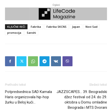
Oglasi
KLJUČNE REČI
Fabrika
Fabrika SKCNS
Japan
Novi Sad
promocija
Sanshi
Prethodni tekst
Sledeći tekst
Potpredsednica SAD Kamala
JAZZSCAPES… 39. Beogradski
Haris organizovala hip-hop
džez festival od 24. do 29.
žurku u Beloj kući…
oktobra u Domu omladine
Beograda i MTS Dvorani