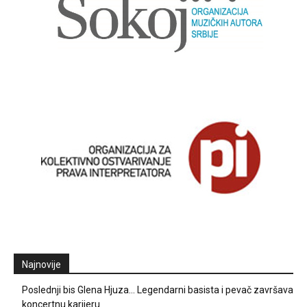
Najnovije
Poslednji bis Glena Hjuza… Legendarni basista i pevač završava
koncertnu karijeru