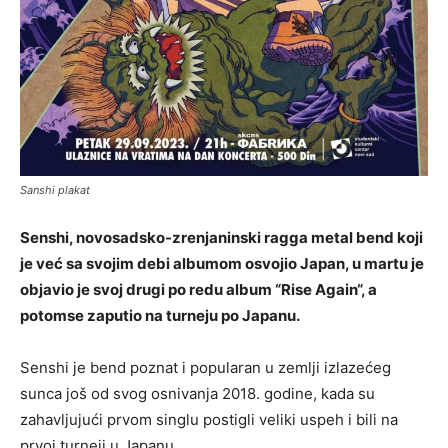
Sanshi plakat
Senshi, novosadsko-zrenjaninski ragga metal bend koji
je već sa svojim debi albumom osvojio Japan, u martu je
objavio je svoj drugi po redu album “Rise Again“, a
potomse zaputio na turneju po Japanu.
Senshi je bend poznat i popularan u zemlji izlazećeg
sunca još od svog osnivanja 2018. godine, kada su
zahavljujući prvom singlu postigli veliki uspeh i bili na
prvoj turneji u Japanu.