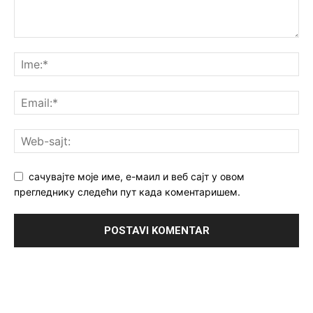
сачувајте моје име, е-маил и веб сајт у овом
прегледнику следећи пут када коментаришем.