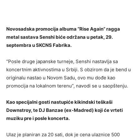
Novosadska promocija albuma “Rise Again” ragga
metal sastava Senshi biće održana u petak, 29.
septembra u SKCNS Fabrika.
“Posle druge japanske turneje, Senshi nastavlja sa
koncertnim aktivnostima u Srbiji. S obzirom da je bend u
originalu nastao u Novom Sadu, ovo mu dođe kao
promocija na lokalnom terenu”, navodi se u saopštenju.
Kao specijalni gosti nastupiće kikindski teškaši
Downstroy, te DJ Banzae (ex-Madred) koji će vrteti
muziku pre i posle koncerta.
Ulaz je planiran za 20 sati, dok je cena ulaznice 500