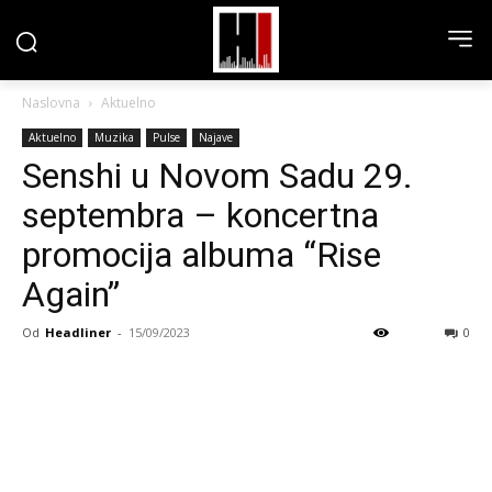
Naslovna
Aktuelno
Aktuelno
Muzika
Pulse
Najave
Senshi u Novom Sadu 29.
septembra – koncertna
promocija albuma “Rise
Again”
Od
Headliner
-
15/09/2023
0