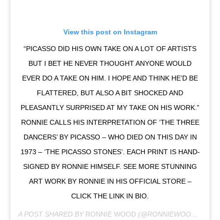
View this post on Instagram
“PICASSO DID HIS OWN TAKE ON A LOT OF ARTISTS
BUT I BET HE NEVER THOUGHT ANYONE WOULD
EVER DO A TAKE ON HIM. I HOPE AND THINK HE’D BE
FLATTERED, BUT ALSO A BIT SHOCKED AND
PLEASANTLY SURPRISED AT MY TAKE ON HIS WORK.”
RONNIE CALLS HIS INTERPRETATION OF ‘THE THREE
DANCERS’ BY PICASSO – WHO DIED ON THIS DAY IN
1973 – ‘THE PICASSO STONES’. EACH PRINT IS HAND-
SIGNED BY RONNIE HIMSELF. SEE MORE STUNNING
ART WORK BY RONNIE IN HIS OFFICIAL STORE –
CLICK THE LINK IN BIO.
A POST SHARED BY
RONNIE WOOD
(@RONNIEWOOD) ON
AP