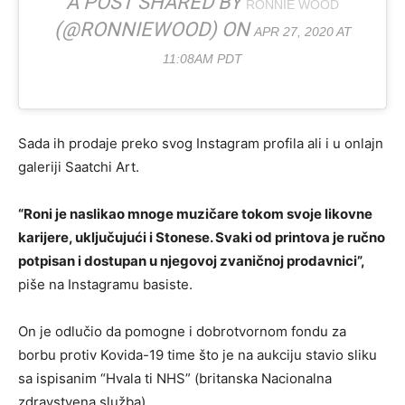
A POST SHARED BY
RONNIE WOOD
(@RONNIEWOOD) ON
APR 27, 2020 AT
11:08AM PDT
Sada ih prodaje preko svog Instagram profila ali i u onlajn
galeriji Saatchi Art.
“Roni je naslikao mnoge muzičare tokom svoje likovne
karijere, uključujući i Stonese. Svaki od printova je ručno
potpisan i dostupan u njegovoj zvaničnoj prodavnici”,
piše na Instagramu basiste.
On je odlučio da pomogne i dobrotvornom fondu za
borbu protiv Kovida-19 time što je na aukciju stavio sliku
sa ispisanim “Hvala ti NHS” (britanska Nacionalna
zdravstvena služba).