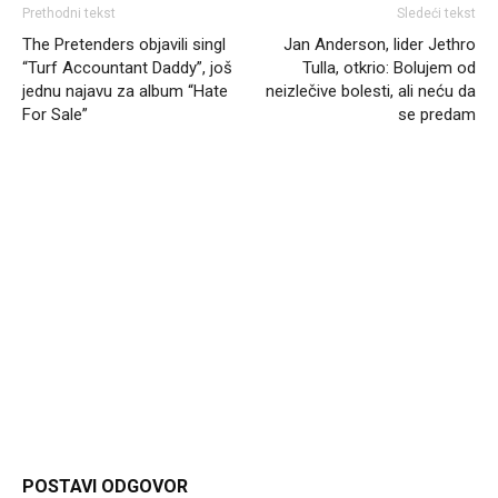
Prethodni tekst
Sledeći tekst
The Pretenders objavili singl
Jan Anderson, lider Jethro
“Turf Accountant Daddy”, još
Tulla, otkrio: Bolujem od
jednu najavu za album “Hate
neizlečive bolesti, ali neću da
For Sale”
se predam
Headliner.rs
http://Headliner.rs
POSTAVI ODGOVOR