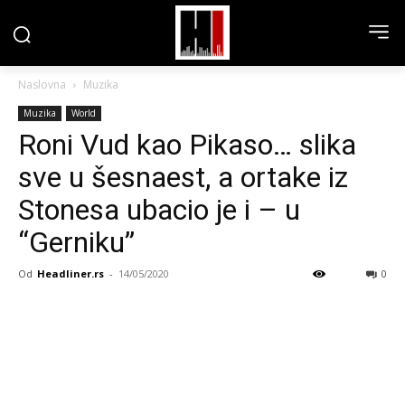
Naslovna
Muzika
Muzika
World
Roni Vud kao Pikaso… slika
sve u šesnaest, a ortake iz
Stonesa ubacio je i – u
“Gerniku”
Od
Headliner.rs
-
14/05/2020
0