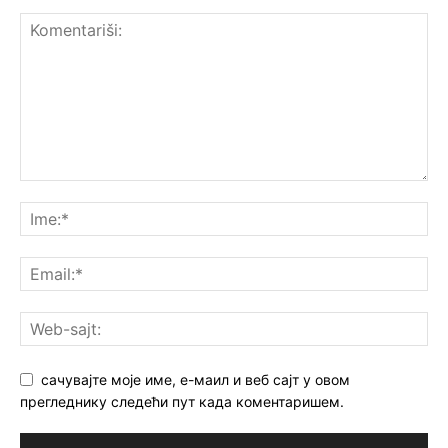
сачувајте моје име, е-маил и веб сајт у овом
прегледнику следећи пут када коментаришем.