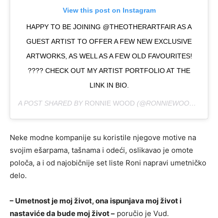
View this post on Instagram
HAPPY TO BE JOINING @THEOTHERARTFAIR AS A
GUEST ARTIST TO OFFER A FEW NEW EXCLUSIVE
ARTWORKS, AS WELL AS A FEW OLD FAVOURITES!
???? CHECK OUT MY ARTIST PORTFOLIO AT THE
LINK IN BIO.
A POST SHARED BY
RONNIE WOOD
(@RONNIEWOOD) ON
AP
Neke modne kompanije su koristile njegove motive na
svojim ešarpama, tašnama i odeći, oslikavao je omote
poloča, a i od najobičnije set liste Roni napravi umetničko
delo.
– Umetnost je moj život, ona ispunjava moj život i
nastaviće da bude moj život –
poručio je Vud.