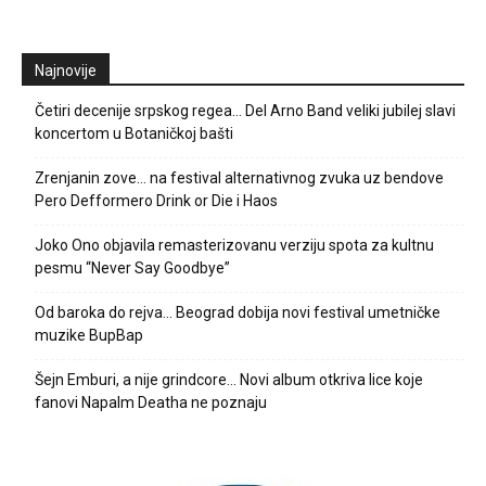
Najnovije
Četiri decenije srpskog regea… Del Arno Band veliki jubilej slavi
koncertom u Botaničkoj bašti
Zrenjanin zove… na festival alternativnog zvuka uz bendove
Pero Defformero Drink or Die i Haos
Joko Ono objavila remasterizovanu verziju spota za kultnu
pesmu “Never Say Goodbye”
Od baroka do rejva… Beograd dobija novi festival umetničke
muzike BupBap
Šejn Emburi, a nije grindcore… Novi album otkriva lice koje
fanovi Napalm Deatha ne poznaju