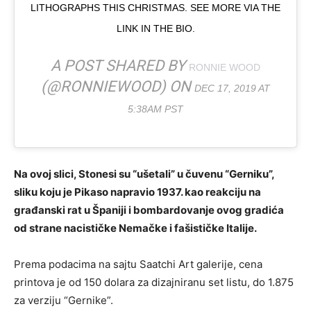
LITHOGRAPHS THIS CHRISTMAS. SEE MORE VIA THE
LINK IN THE BIO.
A POST SHARED BY
RONNIE WOOD
(@RONNIEWOOD) ON
DEC 17, 2019 AT
5:38AM PST
Na ovoj slici, Stonesi su “ušetali” u čuvenu “Gerniku”,
sliku koju je Pikaso napravio 1937. kao reakciju na
građanski rat u Španiji i bombardovanje ovog gradića
od strane nacističke Nemačke i fašističke Italije.
Prema podacima na sajtu Saatchi Art galerije, cena
printova je od 150 dolara za dizajniranu set listu, do 1.875
za verziju “Gernike”.