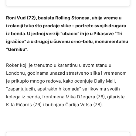
Roni Vud (72), basista Rolling Stonesa, ubija vreme u
izolaciji tako što prodaje slike – portrete svojih drugara
iz benda. U jednoj verziji “ubacio” ih je u Pikasove “Tri
igračice” a u drugoj u čuvenu crno-belu, monumentalnu
“Gerniku”.
Roker koji je trenutno u karantinu u svom stanu u
Londonu, godinama unazad strastveno slika i vremenom
je prikupio mnogo radova, kako ocenjuje Daily Mail,
“zapanjujućih, apstraktnih komada” sa likovima svojih
kolega iz benda, frontmena Mika Džegera (76), gitariste
Kita Ričards (76) i bubnjara Čarlija Votsa (78).