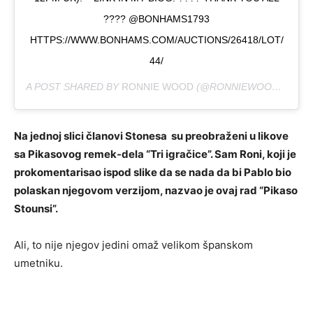
???? @BONHAMS1793
HTTPS://WWW.BONHAMS.COM/AUCTIONS/26418/LOT/
44/
A POST SHARED BY
RONNIE WOOD
(@RONNIEWOOD) ON
AP
Na jednoj slici članovi Stonesa su preobraženi u likove
sa Pikasovog remek-dela “Tri igračice”. Sam Roni, koji je
prokomentarisao ispod slike da se nada da bi Pablo bio
polaskan njegovom verzijom, nazvao je ovaj rad “Pikaso
Stounsi”.
Ali, to nije njegov jedini omaž velikom španskom
umetniku.