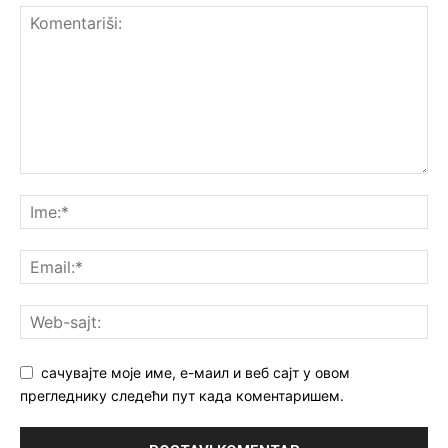
сачувајте моје име, е-маил и веб сајт у овом
прегледнику следећи пут када коментаришем.