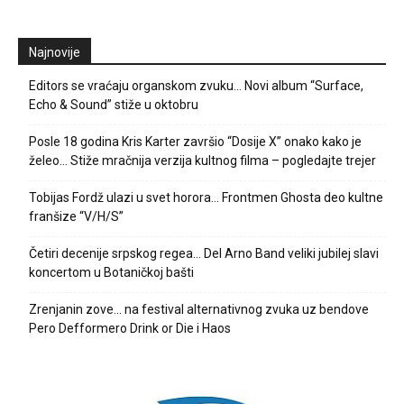
Najnovije
Editors se vraćaju organskom zvuku… Novi album “Surface,
Echo & Sound” stiže u oktobru
Posle 18 godina Kris Karter završio “Dosije X” onako kako je
želeo… Stiže mračnija verzija kultnog filma – pogledajte trejer
Tobijas Fordž ulazi u svet horora… Frontmen Ghosta deo kultne
franšize “V/H/S”
Četiri decenije srpskog regea… Del Arno Band veliki jubilej slavi
koncertom u Botaničkoj bašti
Zrenjanin zove… na festival alternativnog zvuka uz bendove
Pero Defformero Drink or Die i Haos