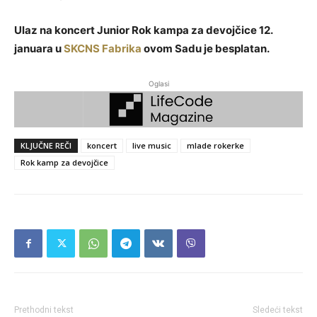
Ulaz na koncert Junior Rok kampa za devojčice 12.
januara u
SKCNS Fabrika
ovom Sadu je besplatan.
Oglasi
KLJUČNE REČI
koncert
live music
mlade rokerke
Rok kamp za devojčice
Prethodni tekst
Sledeći tekst