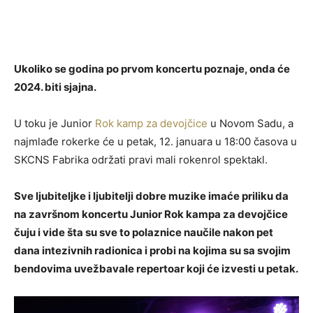
Ukoliko se godina po prvom koncertu poznaje, onda će
2024. biti sjajna.
U toku je Junior
Rok kamp za devojčice
u Novom Sadu, a
najmlađe rokerke će u petak, 12. januara u 18:00 časova u
SKCNS Fabrika održati pravi mali rokenrol spektakl.
Sve ljubiteljke i ljubitelji dobre muzike imaće priliku da
na završnom koncertu Junior Rok kampa za devojčice
čuju i vide šta su sve to polaznice naučile nakon pet
dana intezivnih radionica i probi na kojima su sa svojim
bendovima uvežbavale repertoar koji će izvesti u petak.