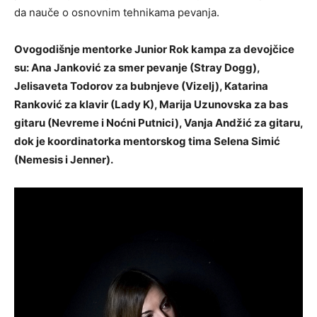
da nauče o osnovnim tehnikama pevanja.
Ovogodišnje mentorke Junior Rok kampa za devojčice
su: Ana Janković za smer pevanje (Stray Dogg),
Jelisaveta Todorov za bubnjeve (Vizelj), Katarina
Ranković za klavir (Lady K), Marija Uzunovska za bas
gitaru (Nevreme i Noćni Putnici), Vanja Andžić za gitaru,
dok je koordinatorka mentorskog tima Selena Simić
(Nemesis i Jenner).