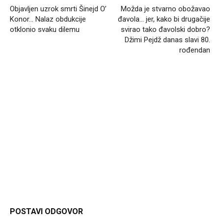
Objavljen uzrok smrti Šinejd O’
Možda je stvarno obožavao
Konor… Nalaz obdukcije
đavola… jer, kako bi drugačije
otklonio svaku dilemu
svirao tako đavolski dobro?
Džimi Pejdž danas slavi 80.
rođendan
Headliner
POSTAVI ODGOVOR