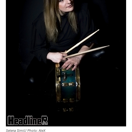
Selena Simić/ Photo: AleX