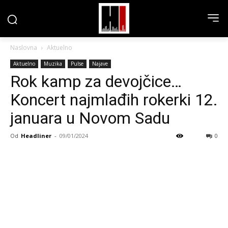
Naslovna
Aktuelno
Aktuelno
Muzika
Pulse
Najave
Rok kamp za devojčice…
Koncert najmlađih rokerki 12.
januara u Novom Sadu
Od
Headliner
-
09/01/2024
0