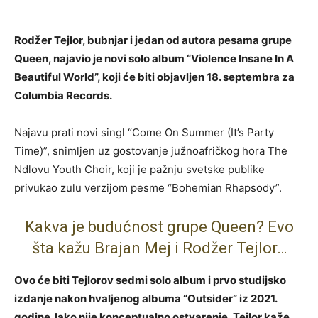
Rodžer Tejlor, bubnjar i jedan od autora pesama grupe
Queen, najavio je novi solo album “Violence Insane In A
Beautiful World”, koji će biti objavljen 18. septembra za
Columbia Records.
Najavu prati novi singl “Come On Summer (It’s Party
Time)”, snimljen uz gostovanje južnoafričkog hora The
Ndlovu Youth Choir, koji je pažnju svetske publike
privukao zulu verzijom pesme “Bohemian Rhapsody”.
Kakva je budućnost grupe Queen? Evo
šta kažu Brajan Mej i Rodžer Tejlor…
Ovo će biti Tejlorov sedmi solo album i prvo studijsko
izdanje nakon hvaljenog albuma “Outsider” iz 2021.
godine. Iako nije konceptualno ostvarenje, Tejlor kaže