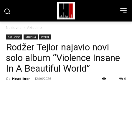
Naslovna
Aktuelno
Aktuelno
Muzika
World
Rodžer Tejlor najavio novi
solo album “Violence Insane
In A Beautiful World”
Od
Headliner
-
12/06/2026
0