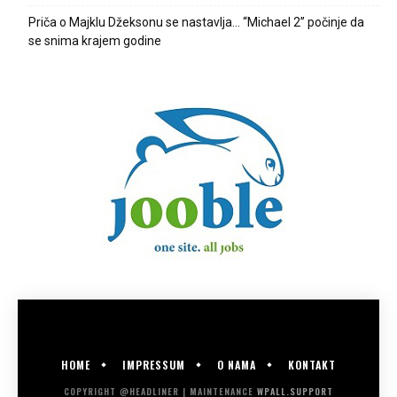
Priča o Majklu Džeksonu se nastavlja… “Michael 2” počinje da
se snima krajem godine
HOME
IMPRESSUM
O NAMA
KONTAKT
COPYRIGHT @HEADLINER | MAINTENANCE
WPALL.SUPPORT