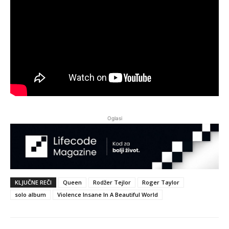
Oglasi
KLJUČNE REČI
Queen
Rodžer Tejlor
Roger Taylor
solo album
Violence Insane In A Beautiful World