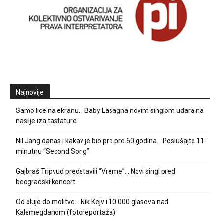
Najnovije
Samo lice na ekranu… Baby Lasagna novim singlom udara na
nasilje iza tastature
Nil Jang danas i kakav je bio pre pre 60 godina… Poslušajte 11-
minutnu “Second Song”
Gajbraš Tripvud predstavili “Vreme”… Novi singl pred
beogradski koncert
Od oluje do molitve… Nik Kejv i 10.000 glasova nad
Kalemegdanom (fotoreportaža)