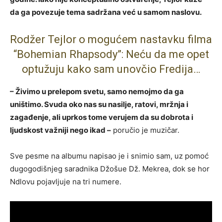
da ga povezuje tema sadržana već u samom naslovu.
Rodžer Tejlor o mogućem nastavku filma
“Bohemian Rhapsody”: Neću da me opet
optužuju kako sam unovčio Fredija…
– Živimo u prelepom svetu, samo nemojmo da ga
uništimo. Svuda oko nas su nasilje, ratovi, mržnja i
zagađenje, ali uprkos tome verujem da su dobrota i
ljudskost važniji nego ikad –
poručio je muzičar.
Sve pesme na albumu napisao je i snimio sam, uz pomoć
dugogodišnjeg saradnika Džošue Dž. Mekrea, dok se hor
Ndlovu pojavljuje na tri numere.