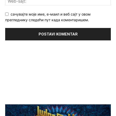
сачувајте моје име, е-маил и веб сајт у овом
прегледнику следећи пут када коментаришем.