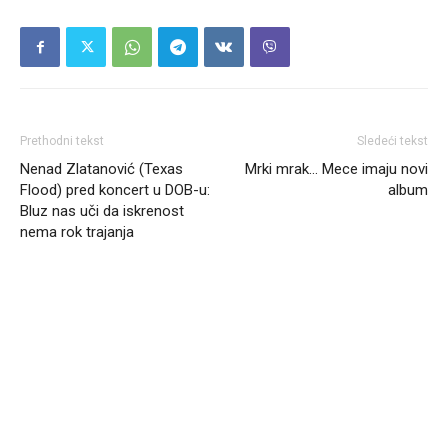
Prethodni tekst
Sledeći tekst
Nenad Zlatanović (Texas
Mrki mrak… Mece imaju novi
Flood) pred koncert u DOB-u:
album
Bluz nas uči da iskrenost
nema rok trajanja
Headliner