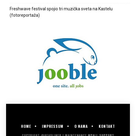
Freshwave festival spojio tri muzička sveta na Kastelu
(fotoreportaža)
HOME
IMPRESSUM
O NAMA
KONTAKT
COPYRIGHT @HEADLINER | MAINTENANCE
WPALL.SUPPORT