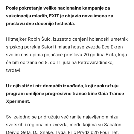
Posle pokretanja velike nacionalne kampanje za
vakcinaciju mladih, EXIT je objavio nova imena za
proslavu dve decenije festivala.
Hitmejker Robin Šulc, izuzetno cenjeni holandski umetnik
srpskog porekla Satori i mlada house zvezda Ece Ekren
svojim nastupima pojačaće proslavu 20 godina Exita, koja
će biti održana od 8. do 11. jula na Petrovaradinskoj
tvrđavi.
Uz njih stiže i niz domaćih izvođača, koji zaokružuju
program omiljene progresivne trance bine Gaia Trance
Xperiment.
Svi zajedno se pridružuju već ranije najavljenom nizu
svetskih i regionalnih zvezda, među kojima su Sabaton,
Dejvid Geta, DJ Snake, Tyga, Eric Prydz b2b Four Tet,