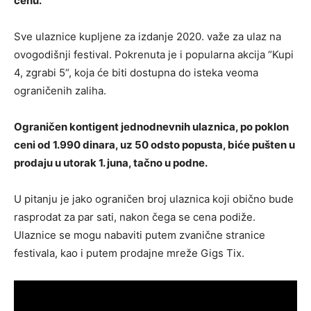
cenu.
Sve ulaznice kupljene za izdanje 2020. važe za ulaz na
ovogodišnji festival. Pokrenuta je i popularna akcija “Kupi
4, zgrabi 5“, koja će biti dostupna do isteka veoma
ograničenih zaliha.
Ograničen kontigent jednodnevnih ulaznica, po poklon
ceni od 1.990 dinara, uz 50 odsto popusta, biće pušten u
prodaju u utorak 1. juna, tačno u podne.
U pitanju je jako ograničen broj ulaznica koji obično bude
rasprodat za par sati, nakon čega se cena podiže.
Ulaznice se mogu nabaviti putem zvanične stranice
festivala, kao i putem prodajne mreže Gigs Tix.