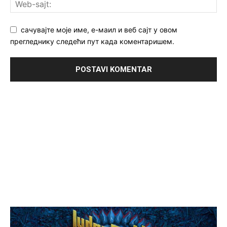
сачувајте моје име, е-маил и веб сајт у овом
прегледнику следећи пут када коментаришем.