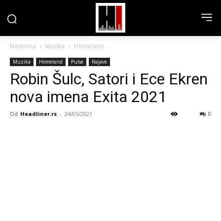
Naslovna
Muzika
Homeland
Muzika
Homeland
Pulse
Najave
Robin Šulc, Satori i Ece Ekren
nova imena Exita 2021
Od
Headliner.rs
-
24/05/2021
0