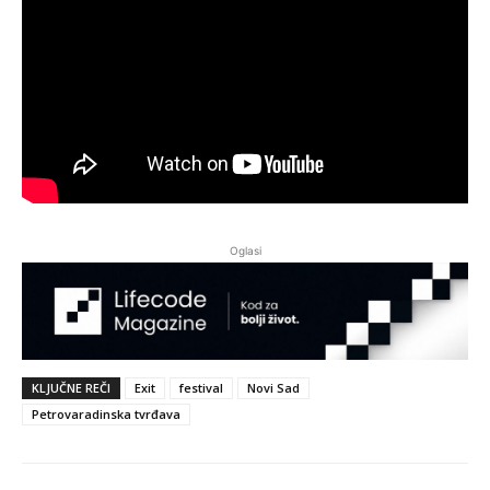
Oglasi
KLJUČNE REČI
Exit
festival
Novi Sad
Petrovaradinska tvrđava