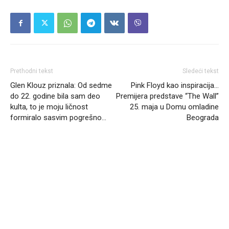
Prethodni tekst
Sledeći tekst
Glen Klouz priznala: Od sedme
Pink Floyd kao inspiracija…
do 22. godine bila sam deo
Premijera predstave “The Wall”
kulta, to je moju ličnost
25. maja u Domu omladine
formiralo sasvim pogrešno…
Beograda
Headliner.rs