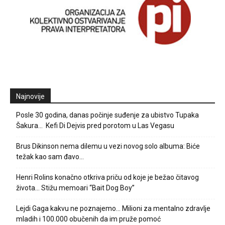
Najnovije
Posle 30 godina, danas počinje suđenje za ubistvo Tupaka
Šakura… Kefi Di Dejvis pred porotom u Las Vegasu
Brus Dikinson nema dilemu u vezi novog solo albuma: Biće
težak kao sam đavo…
Henri Rolins konačno otkriva priču od koje je bežao čitavog
života… Stižu memoari “Bait Dog Boy”
Lejdi Gaga kakvu ne poznajemo… Milioni za mentalno zdravlje
mladih i 100.000 obučenih da im pruže pomoć