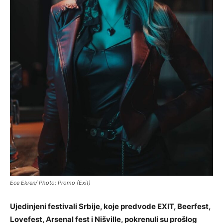
Ece Ekren/ Photo: Promo (Exit)
Ujedinjeni festivali Srbije, koje predvode EXIT, Beerfest,
Lovefest, Arsenal fest i Nišville, pokrenuli su prošlog