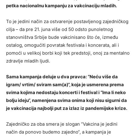
petka nacionalnu kampanju za vakcinaciju mladih.
To je jedini način za ostvarenje postavljenog zajedničkog
cilja – da pre 21. juna više od 50 odsto punoletnog
stanovništva Srbije bude vakcinisano što će, između
ostalog, omogućiti povratak festivala i koncerata, ali i
pomoći u velikoj borbi koji tek predstoji, onoj za mentalno
zdravlje mladih ljudi.
Sama kampanja deluje u dva pravca: “Neću više da
igram/ vrtim/ sviram sam(a)“, koja je usmerena prema
svima kojima nedostaju koncerti i festival i “Ima li neko
bolju ideju“, namenjena svima onima koji nisu sigurni da
je vakcinacija najbolji put za izlaz iz pandemijske krize.
Zajedničko za oba smera je slogan “Vakcina je jedini
način da ponovo budemo zajedno“, a kampanja je