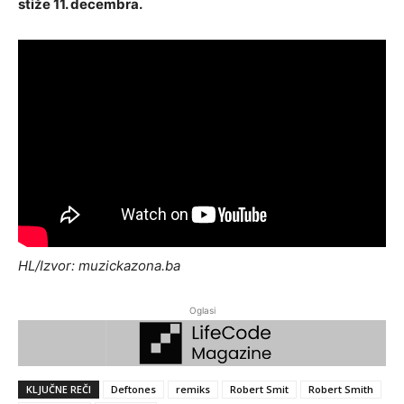
stiže 11. decembra.
HL/Izvor: muzickazona.ba
Oglasi
KLJUČNE REČI
Deftones
remiks
Robert Smit
Robert Smith