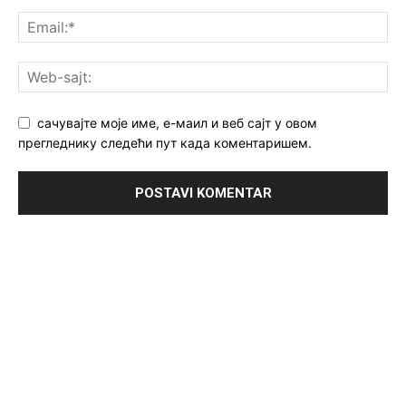
сачувајте моје име, е-маил и веб сајт у овом
прегледнику следећи пут када коментаришем.