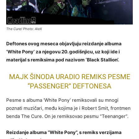
The Cure/ Photo: AleX
Deftones ovog meseca objavljuju reizdanje albuma
‘White Pony‘ za njegovu 20. godišnjicu, uz koji ide i
materijal s remiksima pod nazivom ‘Black Stallion‘.
MAJK ŠINODA URADIO REMIKS PESME
“PASSENGER” DEFTONESA
Pesme s albuma ‘White Pony’ remiksovali su mnogi
poznati muzičari, među kojima je i Robert Smit, frontmen
benda The Cure. On je remiksovao pesmu “Teenanger”.
Reizdanje albuma “White Pony”, s remiks verzijama