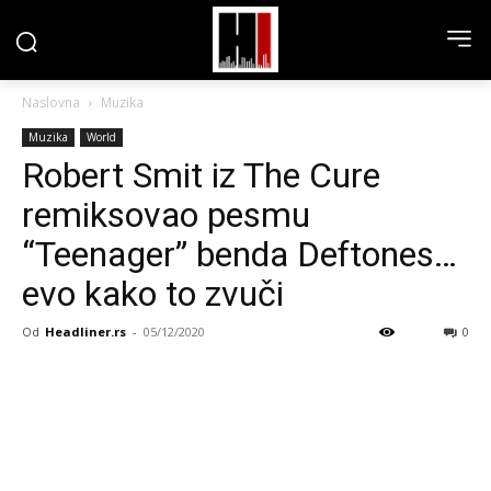
Naslovna
Muzika
Muzika
World
Robert Smit iz The Cure
remiksovao pesmu
“Teenager” benda Deftones…
evo kako to zvuči
Od
Headliner.rs
-
05/12/2020
0