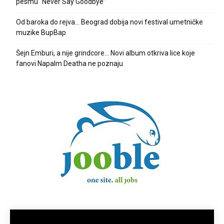
pesmu “Never Say Goodbye”
Od baroka do rejva… Beograd dobija novi festival umetničke
muzike BupBap
Šejn Emburi, a nije grindcore… Novi album otkriva lice koje
fanovi Napalm Deatha ne poznaju