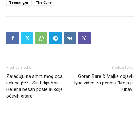
Teenanger
The Cure
Prethodni tekst
Sledeći tekst
Zarađuju na smrti mog oca,
Goran Bare & Majke objavili
nek se j***… Sin Edija Van
lyric video za pesmu “Moja je
Hejlena besan posle aukcije
ljubav”
očevih gitara