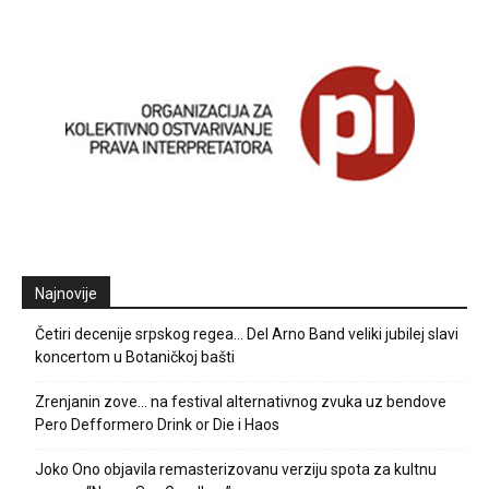
Najnovije
Četiri decenije srpskog regea… Del Arno Band veliki jubilej slavi
koncertom u Botaničkoj bašti
Zrenjanin zove… na festival alternativnog zvuka uz bendove
Pero Defformero Drink or Die i Haos
Joko Ono objavila remasterizovanu verziju spota za kultnu