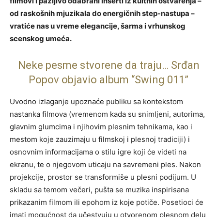
filmovi i pažljivo odabrani inserti iz kultnih ostvarenja –
od raskošnih mjuzikala do energičnih step-nastupa –
vratiće nas u vreme elegancije, šarma i vrhunskog
scenskog umeća.
Neke pesme stvorene da traju… Srđan
Popov objavio album “Swing 011”
Uvodno izlaganje upoznaće publiku sa kontekstom
nastanka filmova (vremenom kada su snimljeni, autorima,
glavnim glumcima i njihovim plesnim tehnikama, kao i
mestom koje zauzimaju u filmskoj i plesnoj tradiciji) i
osnovnim informacijama o stilu igre koji će videti na
ekranu, te o njegovom uticaju na savremeni ples. Nakon
projekcije, prostor se transformiše u plesni podijum. U
skladu sa temom večeri, pušta se muzika inspirisana
prikazanim filmom ili epohom iz koje potiče. Posetioci će
imati mogućnost da učestvuju u otvorenom plesnom delu