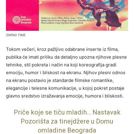
SWING TIME
Tokom večeri, kroz pažljivo odabrane inserte iz filma,
publika će imati priliku da detaljno upozna njihove plesne
tehnike, stil pokreta i način na koji koreografija gradi
emociju, humor i bliskost na ekranu. Njihov plesni odnos
na ekranu postavio je standarde filmske romantike,
elegancije i telesne komunikacije, u kojoj pokret postaje
glavno sredstvo izražavanja emocije, humora i bliskosti.
Priče koje se tiču mladih… Nastavak
Pozorišta za tinejdžere u Domu
omladine Beograda