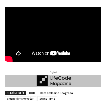
Oglasi
KLJUČNE REČI
DOB
Dom omladine Beograda
plesne filmske večeri
Swing Time