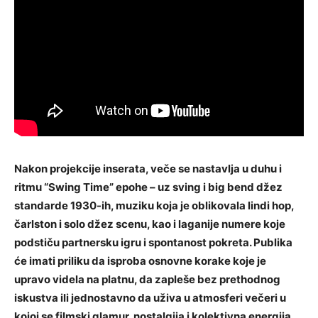
Nakon projekcije inserata, veče se nastavlja u duhu i
ritmu “Swing Time” epohe – uz sving i big bend džez
standarde 1930-ih, muziku koja je oblikovala lindi hop,
čarlston i solo džez scenu, kao i laganije numere koje
podstiču partnersku igru i spontanost pokreta. Publika
će imati priliku da isproba osnovne korake koje je
upravo videla na platnu, da zapleše bez prethodnog
iskustva ili jednostavno da uživa u atmosferi večeri u
kojoj se filmski glamur, nostalgija i kolektivna energija