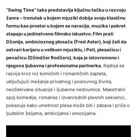
“Swing Time” tako predstavlja ključnu tačku u razvoju
žanra – trenutak u kojem mjuzikl dobija svoju klasičnu
formu kao prostor u kojem se naracija, muzika i pokret
stapaju u jedinstveno filmsko iskustvo. Film prati
Džonija, ambicioznog plesača (Fred Aster), koji želi da
ostvari karijeru u velikom mjuziklu, i Peti, plesačicu i
pevačicu (Džindžer Rodžers), koja je istovremeno i
njegova ljubavna i profesionalna partnerka.
Radnja se
razvija kroz niz komičnih i romantičnih zapleta,
uključujući mešanje privatnog i poslovnog života,
neočekivane situacije i ljubavne nedoumice. Maestralni
spoj komedije, romanse i izvanrednih plesnih sekvenci,
pokazuje kako umetnost plesa može biti i zabava i priča o
ljudskim željama, ambicijama i emocijama.