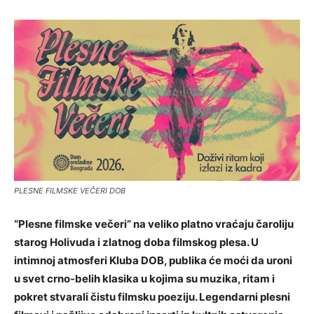
PLESNE FILMSKE VEČERI DOB
“Plesne filmske večeri” na veliko platno vraćaju čaroliju
starog Holivuda i zlatnog doba filmskog plesa. U
intimnoj atmosferi Kluba DOB, publika će moći da uroni
u svet crno-belih klasika u kojima su muzika, ritam i
pokret stvarali čistu filmsku poeziju. Legendarni plesni