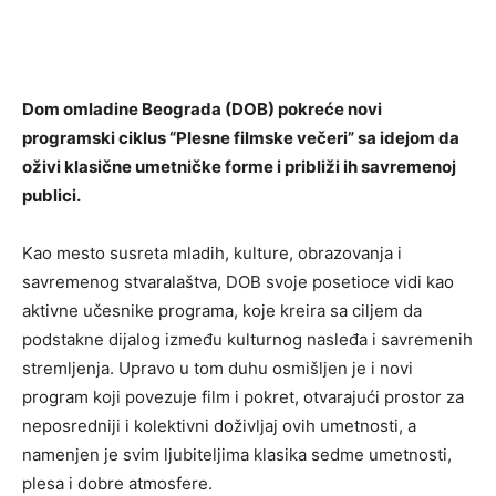
Dom omladine Beograda (DOB) pokreće novi
programski ciklus “Plesne filmske večeri” sa idejom da
oživi klasične umetničke forme i približi ih savremenoj
publici.
Kao mesto susreta mladih, kulture, obrazovanja i
savremenog stvaralaštva, DOB svoje posetioce vidi kao
aktivne učesnike programa, koje kreira sa ciljem da
podstakne dijalog između kulturnog nasleđa i savremenih
stremljenja. Upravo u tom duhu osmišljen je i novi
program koji povezuje film i pokret, otvarajući prostor za
neposredniji i kolektivni doživljaj ovih umetnosti, a
namenjen je svim ljubiteljima klasika sedme umetnosti,
plesa i dobre atmosfere.