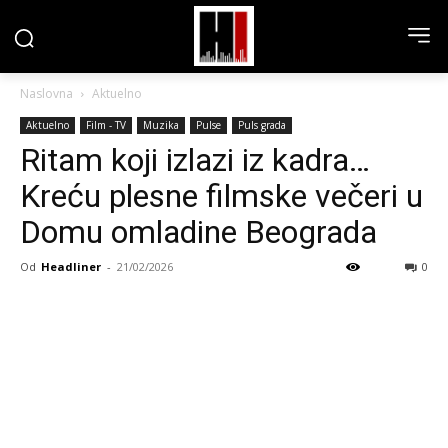
Naslovna
Aktuelno
Aktuelno
Film - TV
Muzika
Pulse
Puls grada
Ritam koji izlazi iz kadra…
Kreću plesne filmske večeri u
Domu omladine Beograda
Od
Headliner
-
21/02/2026
0