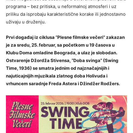
programa – bez pritiska, u neformalnoj atmosferi i uz
priliku da isprobaju karakteristične korake ili jednostavno
uživaju u druženju.
Prvi događaj iz ciklusa “Plesne filmske večeri” zakazan
je za sredu, 25. februar, sa početkom u 19 časova u
Klubu Doma omladine Beograda, a ulaz je slobodan.
Ostvarenje Džordža Stivensa, “Doba svinga” (Swing
Time, 1936) se smatra jednim od najznačajnijih i
najuticajnijih mjuzikala zlatnog doba Holivuda i
vrhuncem saradnje Freda Astera i Džindžer Rodžers.