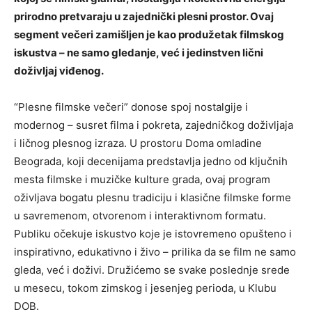
prirodno pretvaraju u zajednički plesni prostor. Ovaj
segment večeri zamišljen je kao produžetak filmskog
iskustva – ne samo gledanje, već i jedinstven lični
doživljaj viđenog.
“Plesne filmske večeri” donose spoj nostalgije i
modernog – susret filma i pokreta, zajedničkog doživljaja
i ličnog plesnog izraza. U prostoru Doma omladine
Beograda, koji decenijama predstavlja jedno od ključnih
mesta filmske i muzičke kulture grada, ovaj program
oživljava bogatu plesnu tradiciju i klasične filmske forme
u savremenom, otvorenom i interaktivnom formatu.
Publiku očekuje iskustvo koje je istovremeno opušteno i
inspirativno, edukativno i živo – prilika da se film ne samo
gleda, već i doživi. Družićemo se svake poslednje srede
u mesecu, tokom zimskog i jesenjeg perioda, u Klubu
DOB.