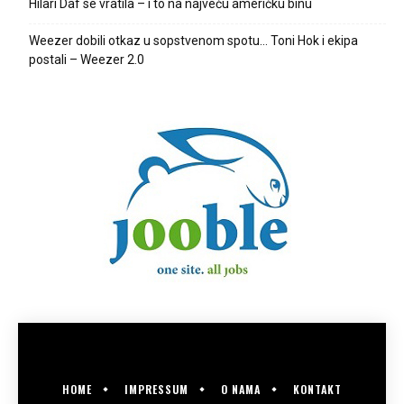
Hilari Daf se vratila – i to na najveću američku binu
Weezer dobili otkaz u sopstvenom spotu… Toni Hok i ekipa
postali – Weezer 2.0
HOME
IMPRESSUM
O NAMA
KONTAKT