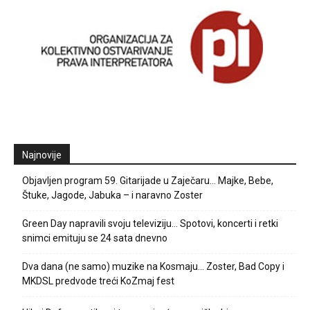
Najnovije
Objavljen program 59. Gitarijade u Zaječaru… Majke, Bebe,
Štuke, Jagode, Jabuka – i naravno Zoster
Green Day napravili svoju televiziju… Spotovi, koncerti i retki
snimci emituju se 24 sata dnevno
Dva dana (ne samo) muzike na Kosmaju… Zoster, Bad Copy i
MKDSL predvode treći KoZmaj fest