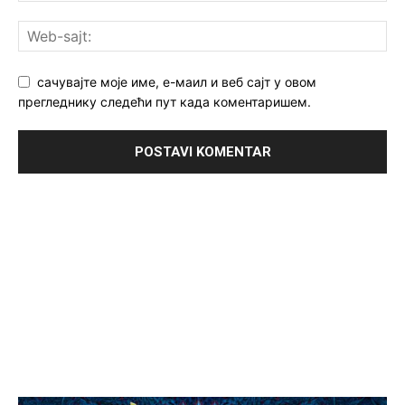
сачувајте моје име, е-маил и веб сајт у овом
прегледнику следећи пут када коментаришем.