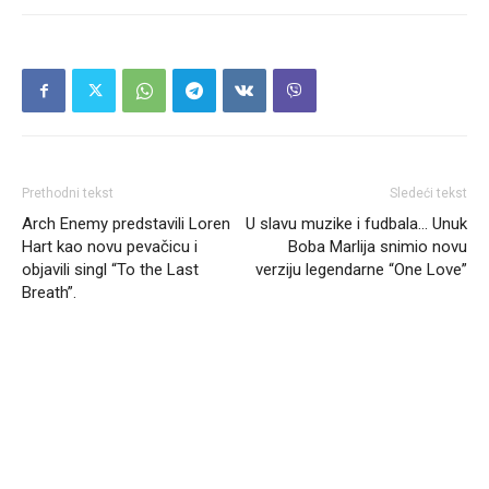
Prethodni tekst
Sledeći tekst
Arch Enemy predstavili Loren
U slavu muzike i fudbala… Unuk
Hart kao novu pevačicu i
Boba Marlija snimio novu
objavili singl “To the Last
verziju legendarne “One Love”
Breath”.