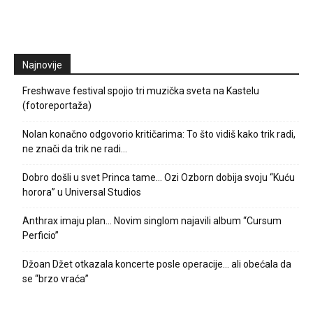
Najnovije
Freshwave festival spojio tri muzička sveta na Kastelu
(fotoreportaža)
Nolan konačno odgovorio kritičarima: To što vidiš kako trik radi,
ne znači da trik ne radi…
Dobro došli u svet Princa tame… Ozi Ozborn dobija svoju “Kuću
horora” u Universal Studios
Anthrax imaju plan… Novim singlom najavili album “Cursum
Perficio”
Džoan Džet otkazala koncerte posle operacije… ali obećala da
se “brzo vraća”