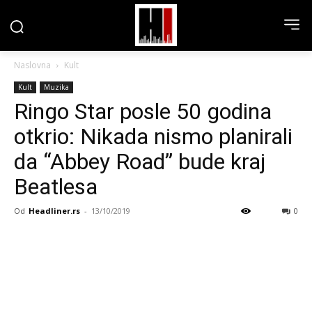
Naslovna
Kult
Kult
Muzika
Ringo Star posle 50 godina
otkrio: Nikada nismo planirali
da “Abbey Road” bude kraj
Beatlesa
Od
Headliner.rs
-
13/10/2019
0