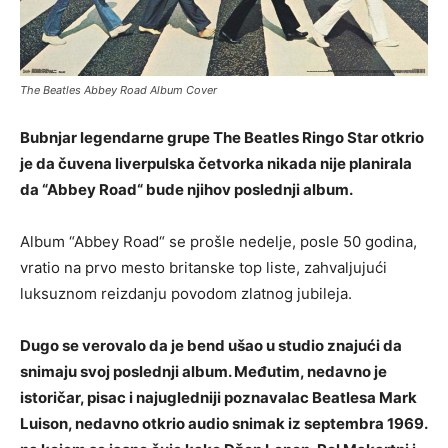
The Beatles Abbey Road Album Cover
Bubnjar legendarne grupe The Beatles Ringo Star otkrio
je da čuvena liverpulska četvorka nikada nije planirala
da “Abbey Road“ bude njihov poslednji album.
Album “Abbey Road“ se prošle nedelje, posle 50 godina,
vratio na prvo mesto britanske top liste, zahvaljujući
luksuznom reizdanju povodom zlatnog jubileja.
Dugo se verovalo da je bend ušao u studio znajući da
snimaju svoj poslednji album. Međutim, nedavno je
istoričar, pisac i najugledniji poznavalac Beatlesa Mark
Luison, nedavno otkrio audio snimak iz septembra 1969.