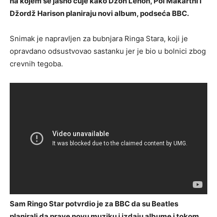
na kojem se jasno čuje kako Džon Lenon, Pol Makartni i
Džordž Harison planiraju novi album, podseća BBC.
Snimak je napravljen za bubnjara Ringa Stara, koji je
opravdano odsustvovao sastanku jer je bio u bolnici zbog
crevnih tegoba.
Sam Ringo Star potvrdio je za BBC da su Beatles
planirali da prave novu muziku i izdaju albume i tokom