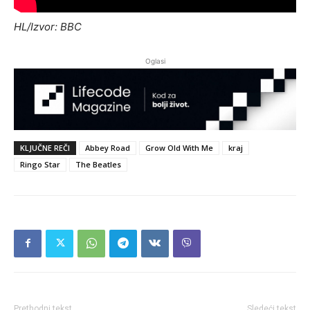
HL/Izvor: BBC
Oglasi
KLJUČNE REČI
Abbey Road
Grow Old With Me
kraj
Ringo Star
The Beatles
Prethodni tekst
Sledeći tekst