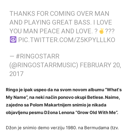
THANKS FOR COMING OVER MAN
AND PLAYING GREAT BASS. I LOVE
YOU MAN PEACE AND LOVE. ?
???
PIC.TWITTER.COM/Z5KPYLLLKO
— #RINGOSTARR
(@RINGOSTARRMUSIC)
FEBRUARY 20,
2017
Ringo je ipak uspeo da na svom novom albumu “What‘s
My Name“, na neki način ponovo okupi Betlese. Naime,
zajedno sa Polom Makartnijem snimio je nikada
objavljenu pesmu Džona Lenona “Grow Old With Me“.
Džon je snimio demo verziju 1980. na Bermudama (tzv.