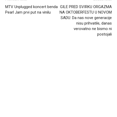
MTV Unplugged koncert benda
GILE PRED SVIRKU ORGAZMA
Pearl Jam prvi put na vinilu
NA OKTOBERFESTU U NOVOM
SADU: Da nas nove generacije
nisu prihvatile, danas
verovatno ne bismo ni
postojali
Headliner.rs
http://Headliner.rs