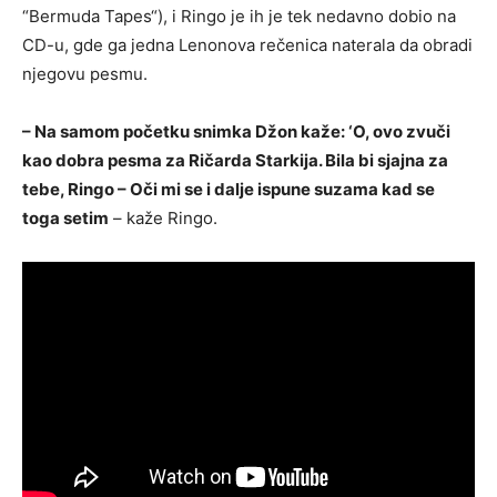
“Bermuda Tapes“), i Ringo je ih je tek nedavno dobio na
CD-u, gde ga jedna Lenonova rečenica naterala da obradi
njegovu pesmu.
– Na samom početku snimka Džon kaže: ‘O, ovo zvuči
kao dobra pesma za Ričarda Starkija. Bila bi sjajna za
tebe, Ringo – Oči mi se i dalje ispune suzama kad se
toga setim
– kaže Ringo.