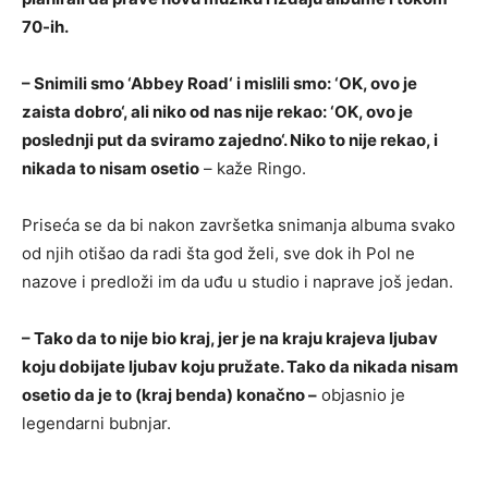
70-ih.
– Snimili smo ‘Abbey Road‘ i mislili smo: ‘OK, ovo je
zaista dobro‘, ali niko od nas nije rekao: ‘OK, ovo je
poslednji put da sviramo zajedno‘. Niko to nije rekao, i
nikada to nisam osetio
– kaže Ringo.
Priseća se da bi nakon završetka snimanja albuma svako
od njih otišao da radi šta god želi, sve dok ih Pol ne
nazove i predloži im da uđu u studio i naprave još jedan.
– Tako da to nije bio kraj, jer je na kraju krajeva ljubav
koju dobijate ljubav koju pružate. Tako da nikada nisam
osetio da je to (kraj benda) konačno –
objasnio je
legendarni bubnjar.