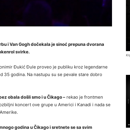
orbu i Van Gogh dočekala je sinoć prepuna dvorana
okenrol svirke.
Kn
nimir Đukić Đule proveo je publiku kroz legendarne
 od 35 godina. Na nastupu su se pevale stare dobro
ez obala došli smo i u Čikago –
rekao je frontmen
ozbiljni koncert ove grupe u Americi i Kanadi i nada se
 Amerike.
 mnogo godina u Čikago i sretnete se sa svim