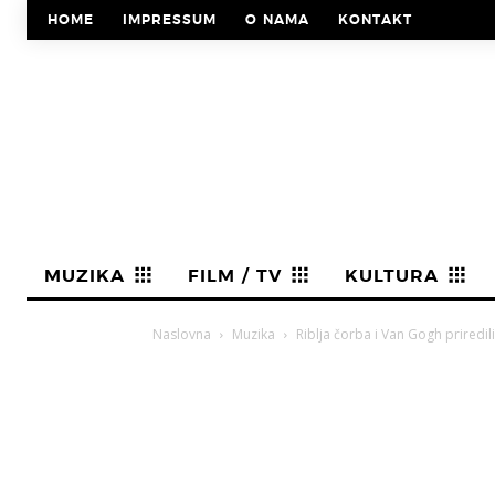
HOME
IMPRESSUM
O NAMA
KONTAKT
MUZIKA
FILM / TV
KULTURA
Naslovna
Muzika
Riblja čorba i Van Gogh priredi