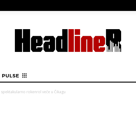
PULSE
li spektakularno rokenrol veče u Čikagu