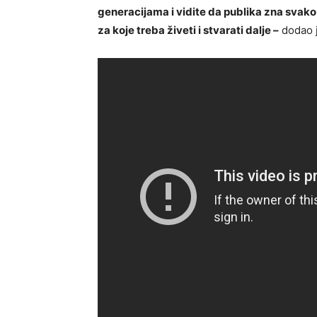
generacijama i vidite da publika zna svako
za koje treba živeti i stvarati dalje –
dodao j