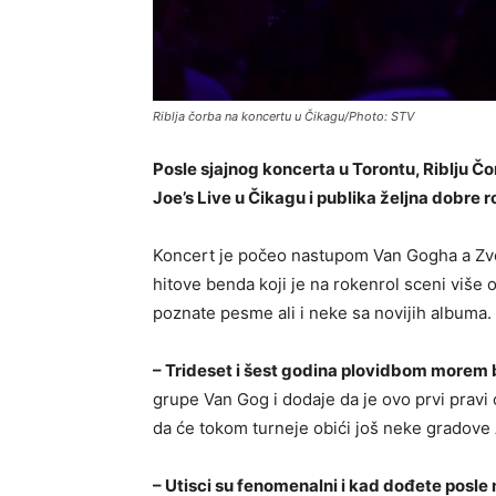
Riblja čorba na koncertu u Čikagu/Photo: STV
Posle sjajnog koncerta u Torontu, Riblju Č
Joe’s Live u Čikagu i publika željna dobre r
Koncert je počeo nastupom Van Gogha a Zvo
hitove benda koji je na rokenrol sceni više
poznate pesme ali i neke sa novijih albuma.
– Trideset i šest godina plovidbom morem b
grupe Van Gog i dodaje da je ovo prvi pravi 
da će tokom turneje obići još neke gradove
– Utisci su fenomenalni i kad dođete posle