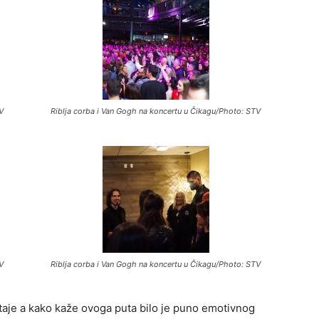
V
Riblja corba i Van Gogh na koncertu u Čikagu/Photo: STV
V
Riblja corba i Van Gogh na koncertu u Čikagu/Photo: STV
aje a kako kaže ovoga puta bilo je puno emotivnog