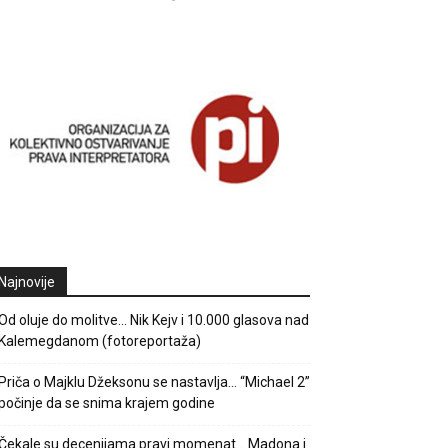
Najnovije
Od oluje do molitve… Nik Kejv i 10.000 glasova nad
Kalemegdanom (fotoreportaža)
Priča o Majklu Džeksonu se nastavlja… “Michael 2”
počinje da se snima krajem godine
Čekale su decenijama pravi momenat… Madona i