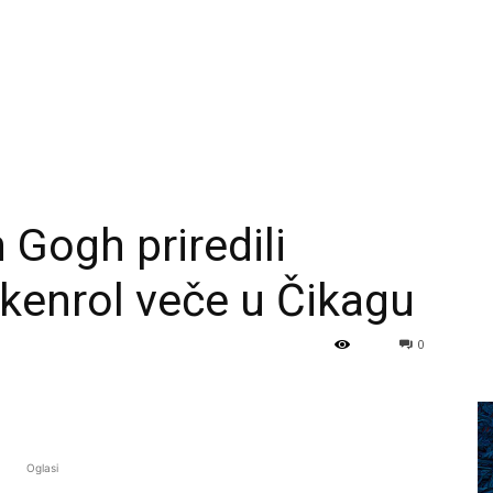
n Gogh priredili
kenrol veče u Čikagu
0
Oglasi