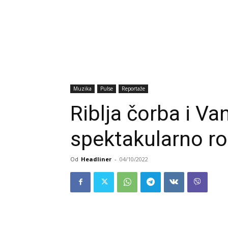
Muzika
Pulse
Reportaže
Riblja čorba i Va
spektakularno ro
Od
Headliner
-
04/10/2022