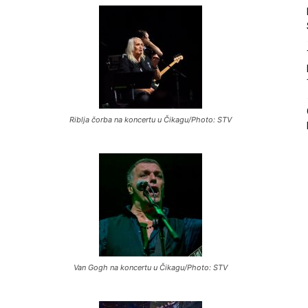
Riblja čorba na koncertu u Čikagu/Photo: STV
Van Gogh na koncertu u Čikagu/Photo: STV