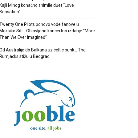
Kajli Minog konačno snimile duet “Love
Sensation”
Twenty One Pilots ponovo vode fanove u
Meksiko Siti… Objavljeno koncertno izdanje “More
Than We Ever Imagined”
Od Australije do Balkana uz celtic punk… The
Rumjacks stižu u Beograd