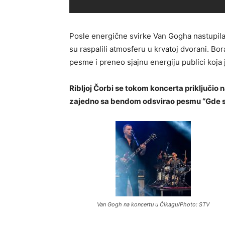
Posle energične svirke Van Gogha nastupila 
su raspalili atmosferu u krvatoj dvorani. Bo
pesme i preneo sjajnu energiju publici koja
Ribljoj Čorbi se tokom koncerta priključio na
zajedno sa bendom odsvirao pesmu “Gde si
Van Gogh na koncertu u Čikagu/Photo: STV