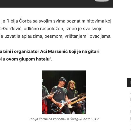
je Riblja Čorba sa svojim svima poznatim hitovima koji
ra Đorđević, odlično raspoložen, izneo je sve svoje
 je uzvatila aplauzima, pesmom, vrištanjem i ovacijama.
 bini i organizator Aci Marsenić koji je na gitari
 u ovom glupom hotelu”.
Riblja čorba na koncertu u Čikagu/Photo: STV