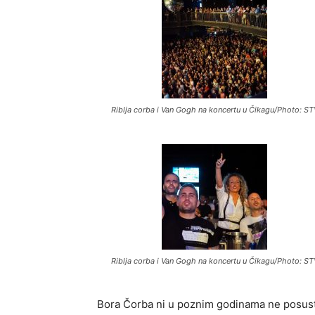
Riblja corba i Van Gogh na koncertu u Čikagu/Photo: ST
Riblja corba i Van Gogh na koncertu u Čikagu/Photo: ST
Bora Čorba ni u poznim godinama ne posust