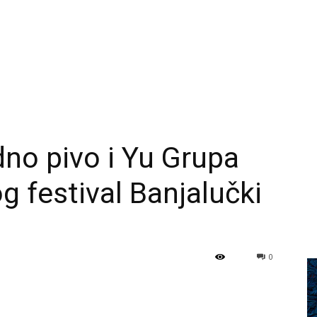
dno pivo i Yu Grupa
g festival Banjalučki
0