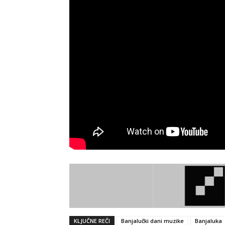
KLJUČNE REČI
Banjalučki dani muzike
Banjaluka