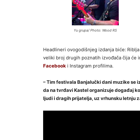
Yu grupa/ Photo: Wood RS
Headlineri ovogodišnjeg izdanja biće: Riblja
veliki broj drugih poznatih izvođača čija će
Facebook
i Instagram profilima.
– Tim festivala Banjalučki dani muzike se 
da na tvrđavi Kastel organizuje događaj ko
ljudi i dragih prijatelja, uz vrhunsku letnju