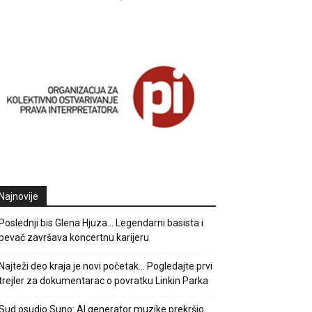
Najnovije
Poslednji bis Glena Hjuza… Legendarni basista i
pevač završava koncertnu karijeru
Najteži deo kraja je novi početak… Pogledajte prvi
trejler za dokumentarac o povratku Linkin Parka
Sud osudio Suno: AI generator muzike prekršio