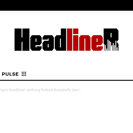
PULSE
rupa headlineri sedmog festival Banjalučki dani...