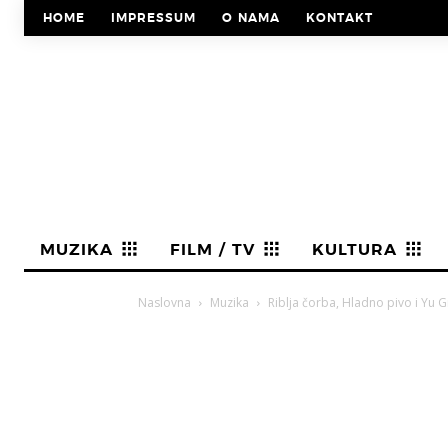
HOME
IMPRESSUM
O NAMA
KONTAKT
MUZIKA
FILM / TV
KULTURA
Naslovna
Muzika
Riblja čorba, Hladno pivo i Yu G