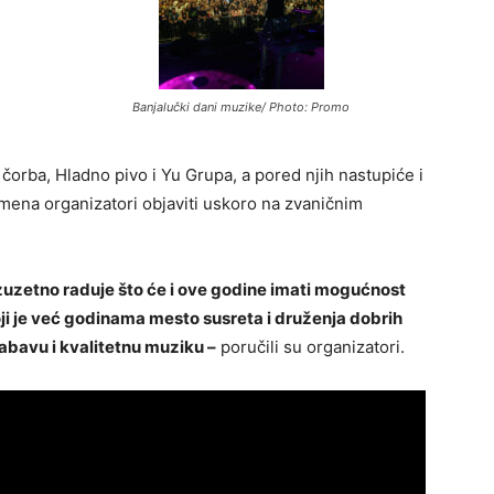
Banjalučki dani muzike/ Photo: Promo
 čorba, Hladno pivo i Yu Grupa, a pored njih nastupiće i
 imena organizatori objaviti uskoro na zvaničnim
izuzetno raduje što će i ove godine imati mogućnost
ji je već godinama mesto susreta i druženja dobrih
 zabavu i kvalitetnu muziku –
poručili su organizatori.