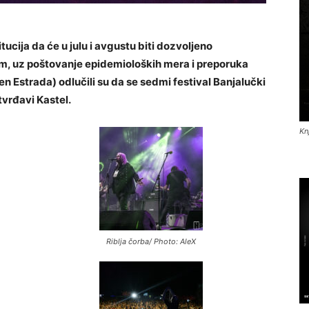
ucija da će u julu i avgustu biti dozvoljeno
m, uz poštovanje epidemioloških mera i preporuka
n Estrada) odlučili su da se sedmi festival Banjalučki
tvrđavi Kastel.
Kn
Riblja čorba/ Photo: AleX