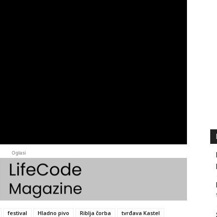
Oglasi
festival
Hladno pivo
Riblja čorba
tvrđava Kastel