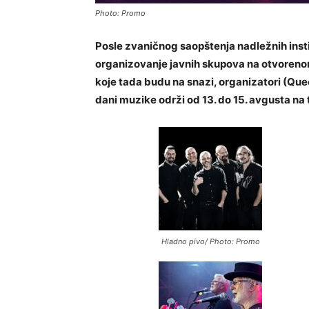
Photo: Promo
Posle zvaničnog saopštenja nadležnih instit
organizovanje javnih skupova na otvoreno
koje tada budu na snazi, organizatori (Quee
dani muzike održi od 13. do 15. avgusta na 
Hladno pivo/ Photo: Promo