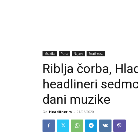
Muzika
Pulse
Najave
Southeast
Riblja čorba, Hla
headlineri sedmo
dani muzike
Od
Headliner.rs
-
21/06/2020