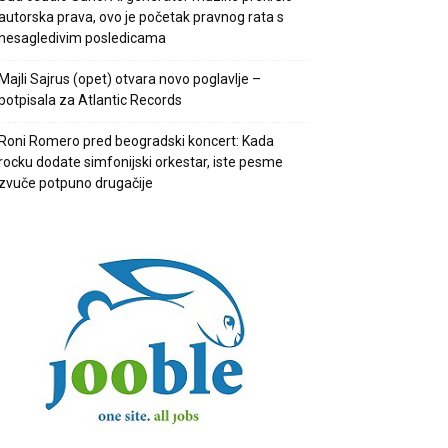
autorska prava, ovo je početak pravnog rata s
nesagledivim posledicama
Majli Sajrus (opet) otvara novo poglavlje –
potpisala za Atlantic Records
Roni Romero pred beogradski koncert: Kada
rocku dodate simfonijski orkestar, iste pesme
zvuče potpuno drugačije