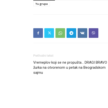
Yu grupa
Prethodni tekst
Vremeplov koji se ne propušta… DRAGI BRAVO
žurka na otvorenom u petak na Beogradskom
sajmu
Headliner.rs
http://Headliner.rs