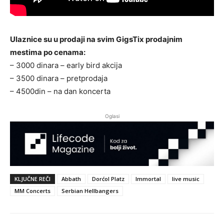
Ulaznice su u prodaji na svim GigsTix prodajnim
mestima po cenama:
– 3000 dinara – early bird akcija
– 3500 dinara – pretprodaja
– 4500din – na dan koncerta
Oglasi
KLJUČNE REČI
Abbath
Dorćol Platz
Immortal
live music
MM Concerts
Serbian Hellbangers