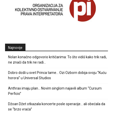
Najnovije
Nolan konačno odgovorio kritičarima: To što vidiš kako trik radi,
ne znači da trik ne radi…
Dobro došli u svet Princa tame… Ozi Ozborn dobija svoju “Kuću
horora” u Universal Studios
Anthrax imaju plan… Novim singlom najavili album “Cursum
Perficio”
Džoan Džet otkazala koncerte posle operacije… ali obećala da
se “brzo vraća”