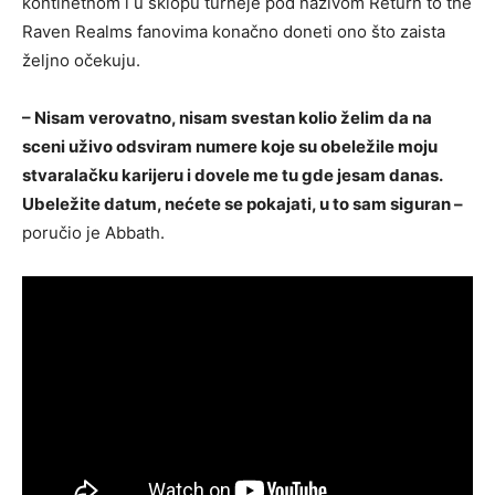
kontinetnom i u sklopu turneje pod nazivom Return to the
Raven Realms fanovima konačno doneti ono što zaista
željno očekuju.
– Nisam verovatno, nisam svestan kolio želim da na
sceni uživo odsviram numere koje su obeležile moju
stvaralačku karijeru i dovele me tu gde jesam danas.
Ubeležite datum, nećete se pokajati, u to sam siguran –
poručio je Abbath.