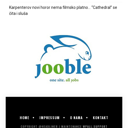
Karpenterov novi horor nema filmsko platno… “Cathedral” se
čita i sluša
HOME
IMPRESSUM
O NAMA
KONTAKT
COPYRIGHT @HEADLINER | MAINTENANCE
WPALL.SUPPORT