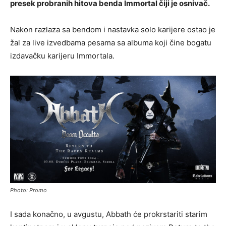
presek probranih hitova benda Immortal čiji je osnivač.
Nakon razlaza sa bendom i nastavka solo karijere ostao je
žal za live izvedbama pesama sa albuma koji čine bogatu
izdavačku karijeru Immortala.
Photo: Promo
I sada konačno, u avgustu, Abbath će prokrstariti starim