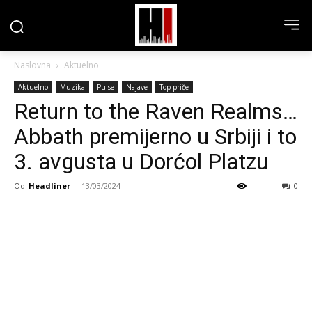
Naslovna
Aktuelno
Aktuelno
Muzika
Pulse
Najave
Top priče
Return to the Raven Realms…
Abbath premijerno u Srbiji i to
3. avgusta u Dorćol Platzu
Od
Headliner
-
13/03/2024
0