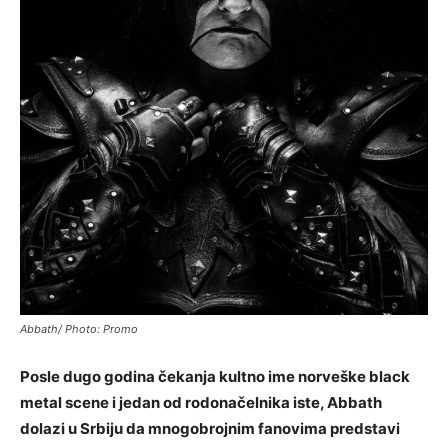
Abbath/ Photo: Promo
Posle dugo godina čekanja kultno ime norveške black
metal scene i jedan od rodonačelnika iste, Abbath
dolazi u Srbiju da mnogobrojnim fanovima predstavi