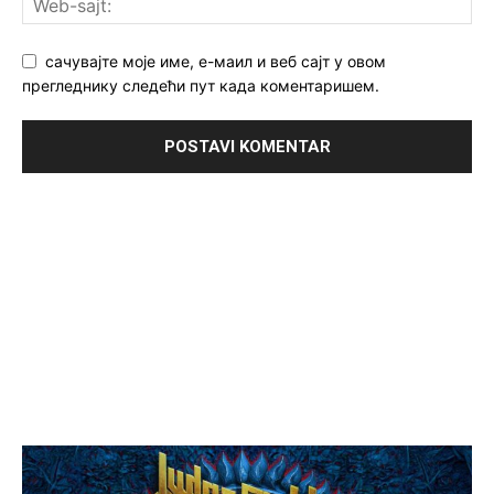
сачувајте моје име, е-маил и веб сајт у овом
прегледнику следећи пут када коментаришем.