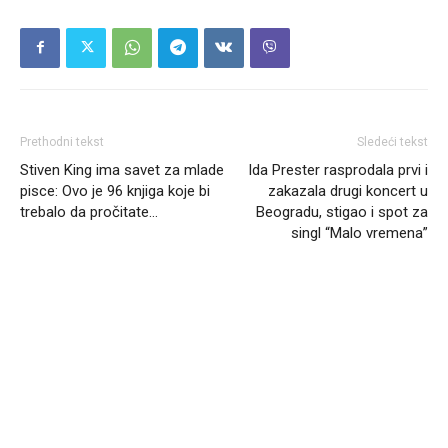
Prethodni tekst
Sledeći tekst
Stiven King ima savet za mlade
Ida Prester rasprodala prvi i
pisce: Ovo je 96 knjiga koje bi
zakazala drugi koncert u
trebalo da pročitate…
Beogradu, stigao i spot za
singl “Malo vremena”
Headliner