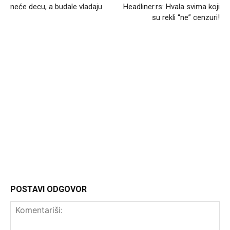
neće decu, a budale vladaju
Headliner.rs: Hvala svima koji
su rekli “ne” cenzuri!
Headliner.rs
http://Headliner.rs
POSTAVI ODGOVOR