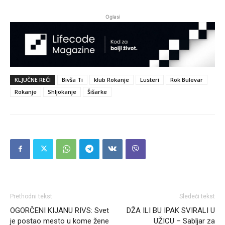
Oglasi
KLJUČNE REČI
Bivša Ti
klub Rokanje
Lusteri
Rok Bulevar
Rokanje
Shljokanje
Šišarke
Prethodni tekst
Sledeći tekst
OGORČENI KIJANU RIVS: Svet
DŽA ILI BU IPAK SVIRALI U
je postao mesto u kome žene
UŽICU – Sabljar za