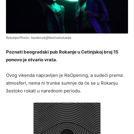
Rokanje/Photo: facebook@festivalrokanje
Poznati beogradski pub Rokanje u Cetinjskoj broj 15
ponovo je otvario vrata.
Ovog vikenda napravljen je ReOpening, a sudeći prema
atmosferi, nema ni trunke sumnje da će se u Rokanju
žestoko rokati u narednom periodu.