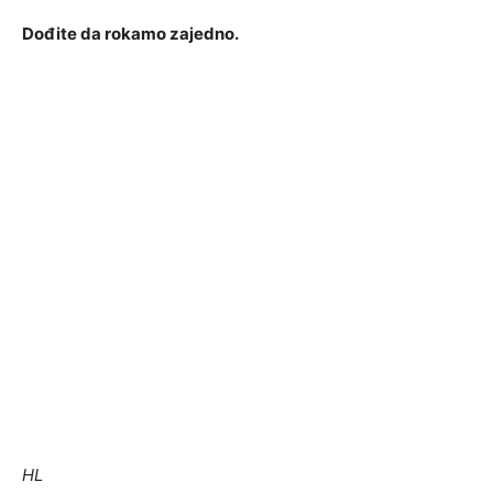
Dođite da rokamo zajedno.
HL