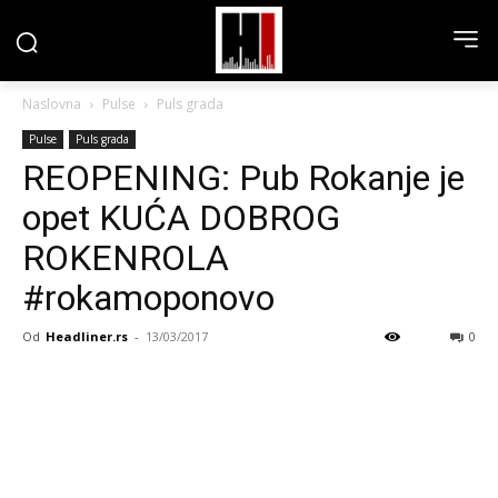
Naslovna
Pulse
Puls grada
Pulse
Puls grada
REOPENING: Pub Rokanje je
opet KUĆA DOBROG
ROKENROLA
#rokamoponovo
Od
Headliner.rs
-
13/03/2017
0