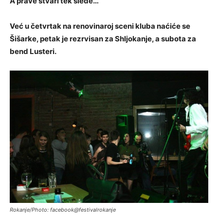
A prave stvari tek slede…
Već u četvrtak na renovinaroj sceni kluba naćiće se
Šišarke, petak je rezrvisan za Shljokanje, a subota za
bend Lusteri.
Rokanje/Photo: facebook@festivalrokanje