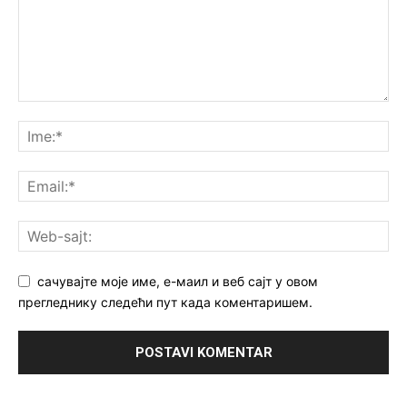
сачувајте моје име, е-маил и веб сајт у овом
прегледнику следећи пут када коментаришем.