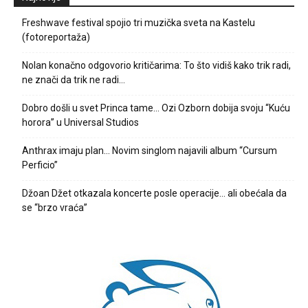
Freshwave festival spojio tri muzička sveta na Kastelu
(fotoreportaža)
Nolan konačno odgovorio kritičarima: To što vidiš kako trik radi,
ne znači da trik ne radi…
Dobro došli u svet Princa tame… Ozi Ozborn dobija svoju “Kuću
horora” u Universal Studios
Anthrax imaju plan… Novim singlom najavili album “Cursum
Perficio”
Džoan Džet otkazala koncerte posle operacije… ali obećala da
se “brzo vraća”