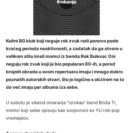
Kultni BG klub koji neguje rok zvuk radi ponovo posle
kraćeg perioda neaktivnosti, a zadatak da ga otvore u
velikom stilu imali momci iz benda Rok Bulevar. Oni
neguju rok zvuk koji je bio popularan 80-ih, a pored
brojnih obrada u svom repertoaru imaju i mnogo dobro
poznatih autorskih stvari, što je logično s obzirom na to
da već imaju par albuma iza sebe.
U subotu je vikend otvaranja “izrokao” bend Bivša Ti,
momci koji sebe opisuju kao svojevrsni ex YU rok-pop
vremeplov.