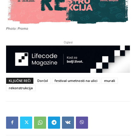
Photo: Promo
Oglasi
KLJUČNE REČI
Dorćol
festival umetnosti na ulici
murali
rekonstrukcija