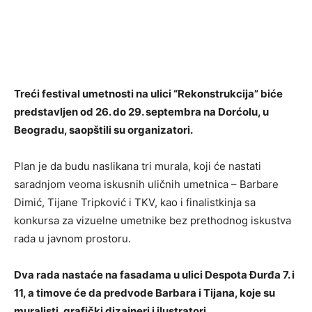
Treći festival umetnosti na ulici “Rekonstrukcija” biće
predstavljen od 26. do 29. septembra na Dorćolu, u
Beogradu, saopštili su organizatori.
Plan je da budu naslikana tri murala, koji će nastati
saradnjom veoma iskusnih uličnih umetnica – Barbare
Dimić, Tijane Tripković i TKV, kao i finalistkinja sa
konkursa za vizuelne umetnike bez prethodnog iskustva
rada u javnom prostoru.
Dva rada nastaće na fasadama u ulici Despota Ðurđa 7. i
11, a timove će da predvode Barbara i Tijana, koje su
muralisti, grafički dizajneri i ilustratori.