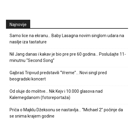
Najnovije
Samo lice na ekranu… Baby Lasagna novim singlom udara na
nasilje iza tastature
Nil Jang danas i kakav je bio pre pre 60 godina… Poslušajte 11-
minutnu “Second Song”
Gajbraš Tripvud predstavili “Vreme”… Novi singl pred
beogradski koncert
Od oluje do molitve… Nik Kejv i 10.000 glasova nad
Kalemegdanom (fotoreportaža)
Priča o Majklu Džeksonu se nastavlja… “Michael 2” počinje da
se snima krajem godine