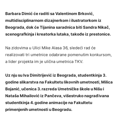
Barbara Dimić će raditi sa Valentinom Brković,
multidisciplinarnom dizajnerkom i ilustratorkom iz
Beograda, dok će Tijanina saradnica biti Sandra Nikač,
scenografkinja i kreatorka lutaka, takođe iz prestonice.
Na zidovima u Ulici Mike Alasa 36, sledeći rad će
realizovati tri umetnice odabrane pomenutim konkursom,
a lider projekta im je ulična umetnica TKV.
Uz nju su Iva Dimitrijević iz Beograda, studentkinja 3.
godine slikarstva na Fakultetu likovnih umetnosti, Milica
Bojanić, učenica 3. razreda Umetničke škole u Nišu i
Nataša Mihailović iz Pančeva, višestruko nagrađivana
studentkinja 4. godine animacije na Fakultetu
primenjenih umetnosti u Beogradu.