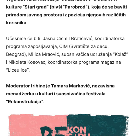
kulture “Stari grad” (bivši “Parobrod”), koja će se baviti
prirodom javnog prostora iz pozicija njegovih različitih
korisnika.
Učesnice će biti: Jasna Cicmil Bratičević, koordinatorka
programa zapošljavanja, CIM (Svratište za decu,
Beograd), Milica Mraović, suosnivačica udruženja “Kolaž”
i Nikoleta Kosovac, koordinatorka programa magazina
“Liceulice”.
Moderator tribine je Tamara Marković, nezavisna
menadžerka u kulturi i suosnivačica festivala
“Rekonstrukcija”.