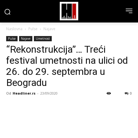
Naslovna
Pulse
Najave
Pulse
Najave
Umetnost
“Rekonstrukcija”… Treći
festival umetnosti na ulici od
26. do 29. septembra u
Beogradu
Od
Headliner.rs
-
23/09/2020
0