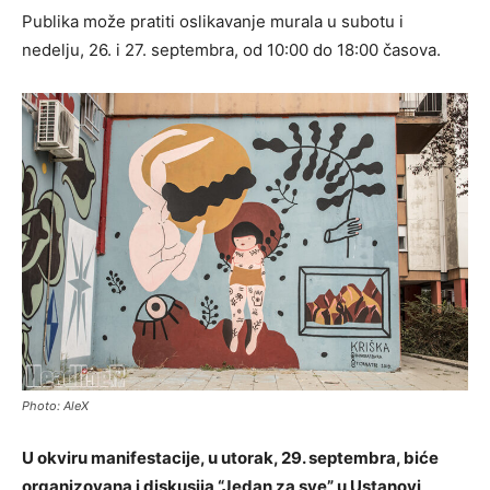
Publika može pratiti oslikavanje murala u subotu i
nedelju, 26. i 27. septembra, od 10:00 do 18:00 časova.
Photo: AleX
U okviru manifestacije, u utorak, 29. septembra, biće
organizovana i diskusija “Jedan za sve” u Ustanovi