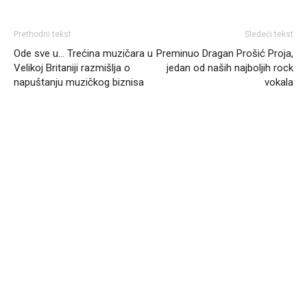
Prethodni tekst
Sledeći tekst
Ode sve u… Trećina muzičara u
Preminuo Dragan Prošić Proja,
Velikoj Britaniji razmišlja o
jedan od naših najboljih rock
napuštanju muzičkog biznisa
vokala
Headliner.rs
http://Headliner.rs