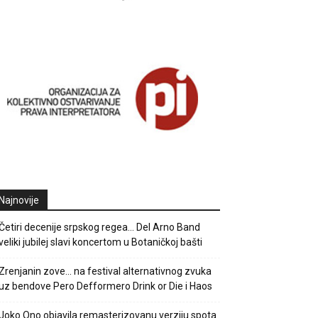
Najnovije
Četiri decenije srpskog regea… Del Arno Band
veliki jubilej slavi koncertom u Botaničkoj bašti
Zrenjanin zove… na festival alternativnog zvuka
uz bendove Pero Defformero Drink or Die i Haos
Joko Ono objavila remasterizovanu verziju spota