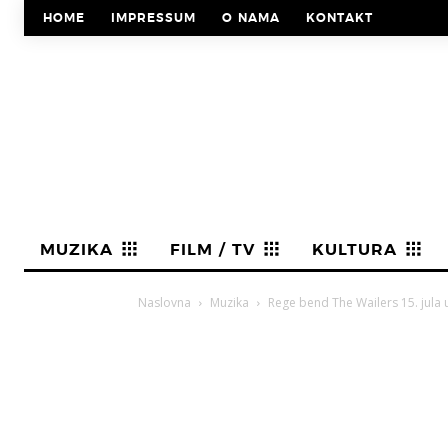
HOME
IMPRESSUM
O NAMA
KONTAKT
MUZIKA
FILM / TV
KULTURA
Naslovna
Muzika
Rege bend The Wailers 15. jula 