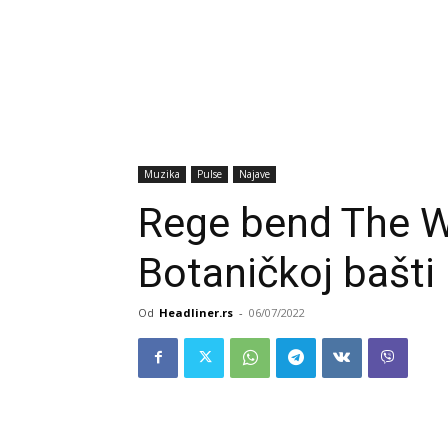
Muzika
Pulse
Najave
Rege bend The Wa
Botaničkoj bašti
Od
Headliner.rs
-
06/07/2022