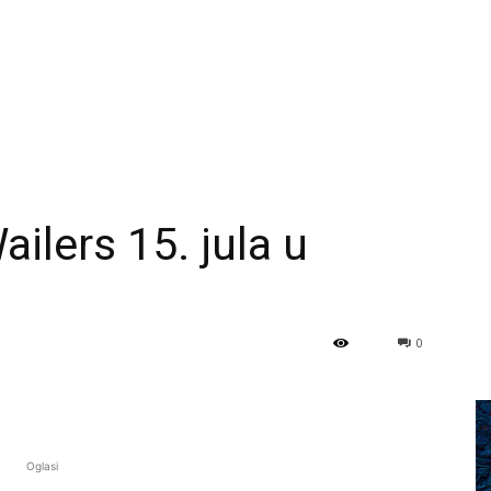
ilers 15. jula u
0
Oglasi