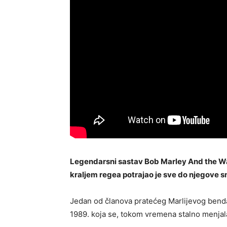
Legendarsni sastav Bob Marley And the Wai
kraljem regea potrajao je sve do njegove sm
Jedan od članova pratećeg Marlijevog benda
1989. koja se, tokom vremena stalno menjal