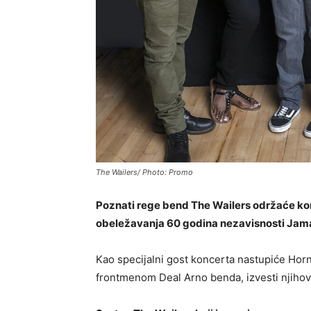
The Wailers/ Photo: Promo
Poznati rege bend The Wailers održaće kon
obeležavanja 60 godina nezavisnosti Jam
Kao specijalni gost koncerta nastupiće Hor
frontmenom Deal Arno benda, izvesti njihov 