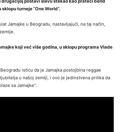
u drugačijoj postavi slavu stekao kao prateći bend
u sklopu turneje “One World“.
lat Jamajke u Beogradu, nastavljajući, na taj način,
 zemlje.
majke koji već više godina, u sklopu programa Vlade
u Beogradu isticu da je Jamajka postojbina reggae
jubitelja u našoj zemlji, i ovo je jedinstvena prilika da
laze sa Jamajke“.