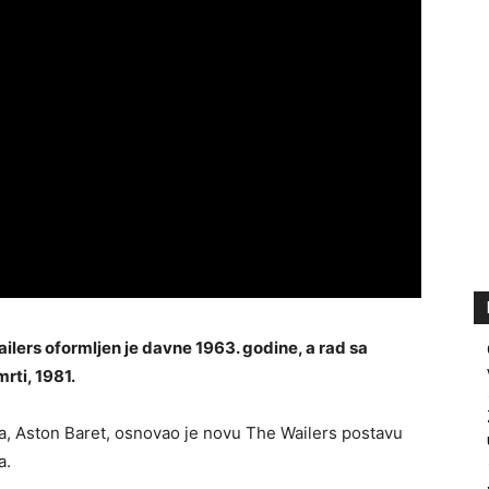
lers oformljen je davne 1963. godine, a rad sa
rti, 1981.
, Aston Baret, osnovao je novu The Wailers postavu
a.