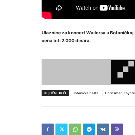
Ulaznice za koncert Wailersa u Botaničkoj 
cena biti 2.000 dinara.
KLJUČNE REČI
Botanička bašta
Hornsman Coyote