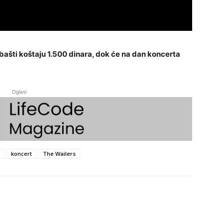
bašti koštaju 1.500 dinara, dok će na dan koncerta
Oglasi
koncert
The Wailers