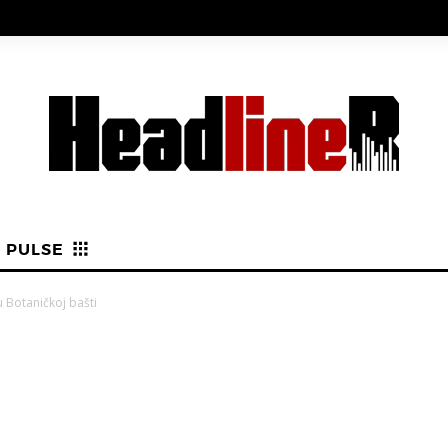
PULSE
u Botaničkoj bašti