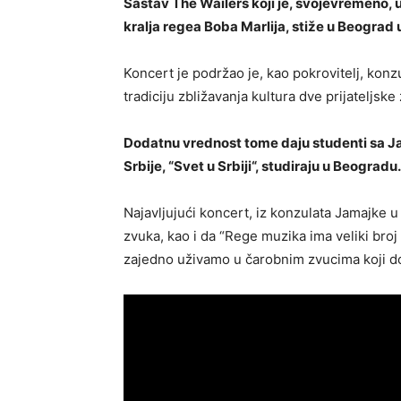
Sastav The Wailers koji je, svojevremeno, 
kralja regea Boba Marlija, stiže u Beograd 
Koncert je podržao je, kao pokrovitelj, konzu
tradiciju zbližavanja kultura dve prijateljske
Dodatnu vrednost tome daju studenti sa Ja
Srbije, “Svet u Srbiji“, studiraju u Beogradu.
Najavljujući koncert, iz konzulata Jamajke 
zvuka, kao i da “Rege muzika ima veliki broj l
zajedno uživamo u čarobnim zvucima koji do