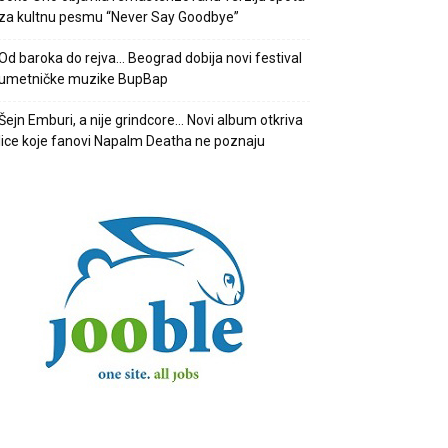
za kultnu pesmu “Never Say Goodbye”
Od baroka do rejva… Beograd dobija novi festival
umetničke muzike BupBap
Šejn Emburi, a nije grindcore… Novi album otkriva
lice koje fanovi Napalm Deatha ne poznaju