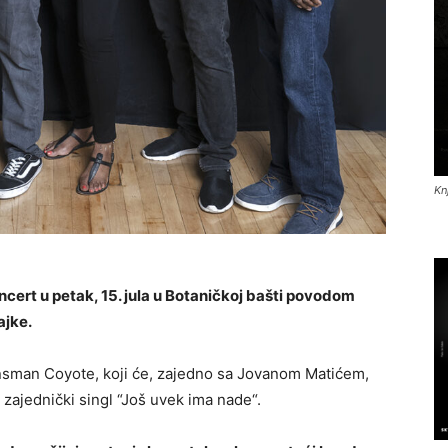
Kn
cert u petak, 15. jula u Botaničkoj bašti povodom
ajke.
nsman Coyote, koji će, zajedno sa Jovanom Matićem,
zajednički singl “Još uvek ima nade“.