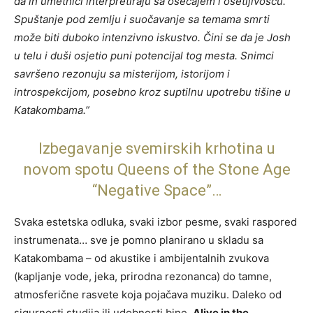
da ih umetnici interpretiraju sa osećajem i osetljivošću.
Spuštanje pod zemlju i suočavanje sa temama smrti
može biti duboko intenzivno iskustvo. Čini se da je Josh
u telu i duši osjetio puni potencijal tog mesta. Snimci
savršeno rezonuju sa misterijom, istorijom i
introspekcijom, posebno kroz suptilnu upotrebu tišine u
Katakombama.”
Izbegavanje svemirskih krhotina u
novom spotu Queens of the Stone Age
“Negative Space”…
Svaka estetska odluka, svaki izbor pesme, svaki raspored
instrumenata… sve je pomno planirano u skladu sa
Katakombama – od akustike i ambijentalnih zvukova
(kapljanje vode, jeka, prirodna rezonanca) do tamne,
atmosferične rasvete koja pojačava muziku. Daleko od
sigurnosti studija ili udobnosti bine,
Alive in the