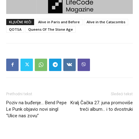
KLJUČNE REČI
Alive in Paris and Before
Alive in the Catacombs
QOTSA
Queens Of The Stone Age
Prethodni tekst
Sledeći tekst
Poziv na buđenje… Bend Pepe
Kralj Čačka 27. juna promoviše
Le Punk objavio novi singl
treći album… i to dvostruki
“Ulice nas zovu”