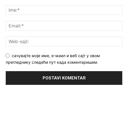
сачувајте моје име, е-маил и веб сајт у овом
прегледнику следећи пут када коментаришем.