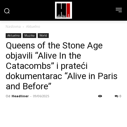
Naslovna
Aktuelno
Aktuelno
Muzika
World
Queens of the Stone Age
objavili “Alive In the
Catacombs” i prateći
dokumentarac “Alive in Paris
and Before”
Od
Headliner
-
09/06/2025
0