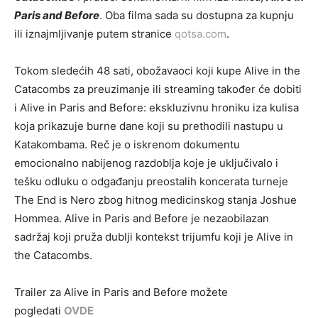
Paris and Before
. Oba filma sada su dostupna za kupnju
ili iznajmljivanje putem stranice
qotsa.com
.
Tokom sledećih 48 sati, obožavaoci koji kupe Alive in the
Catacombs za preuzimanje ili streaming također će dobiti
i Alive in Paris and Before: ekskluzivnu hroniku iza kulisa
koja prikazuje burne dane koji su prethodili nastupu u
Katakombama. Reč je o iskrenom dokumentu
emocionalno nabijenog razdoblja koje je uključivalo i
tešku odluku o odgađanju preostalih koncerata turneje
The End is Nero zbog hitnog medicinskog stanja Joshue
Hommea. Alive in Paris and Before je nezaobilazan
sadržaj koji pruža dublji kontekst trijumfu koji je Alive in
the Catacombs.
Trailer za Alive in Paris and Before možete
pogledati
OVDE