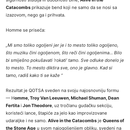
Catacombs
prikazuje bend koji ne samo da se nosi sa
izazovom, nego ga i prihvata.
Homme se priseća:
„Mi smo toliko ogoljeni jer je i to mesto toliko ogoljeno,
što muziku čini ogoljenom, što reči čini ogoljenima… Bilo
bi smiješno pokušavati ‘rokati’ tamo. Sve odluke donelo je
to mesto. To mesto diktira sve, ono je glavno. Kad si
tamo, radiš kako ti se kaže “
Rezultat je QOTSA sveden na svoju najosnovniju formu
— H
omme, Troy Van Leeuwen, Michael Shuman, Dean
Fertita
i
Jon Theodore
, uz tročlanu gudačku sekciju,
koristeći lance, štapiće za jelo kao improvizovane
udaraljke i ne samo.
Alive in the Catacombs
je
Queens of
the Stone Age
u svom najogoljenijem obliku, svedeni na