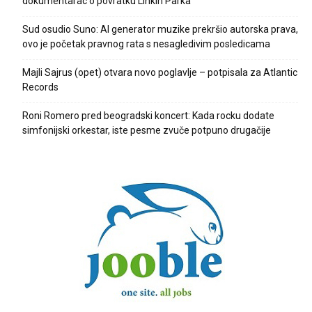
dokumentarac o povratku Linkin Parka
Sud osudio Suno: AI generator muzike prekršio autorska prava,
ovo je početak pravnog rata s nesagledivim posledicama
Majli Sajrus (opet) otvara novo poglavlje – potpisala za Atlantic
Records
Roni Romero pred beogradski koncert: Kada rocku dodate
simfonijski orkestar, iste pesme zvuče potpuno drugačije