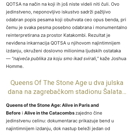
QOTSA na način na koji ih još niste videli niti čuli. Ovo
jedinstveno, neponovljivo iskustvo sadrži pažljivo
odabran popis pesama koji obuhvata ceo opus benda, pri
čemu je svaka pesma posebno odabrana i monumentalno
reinterpretirana za prostor Katakombi. Rezultat je
neviđena inkarnacija QOTSA u njihovom najintimnijem
izdanju, okruženi doslovno milionima ljudskih ostataka
—
“najveća publika za koju smo ikad svirali,”
kaže Joshua
Homme.
Queens Of The Stone Age u dva julska
dana na zagrebačkom stadionu Šalata…
Queens of the Stone Age: Alive in Paris and
Before
i
Alive in the Catacombs
zajedno čine
jedinstvenu celinu: dokumentarac prikazuje bend u
najintimnijem izdanju, dok nastup beleži jedan od