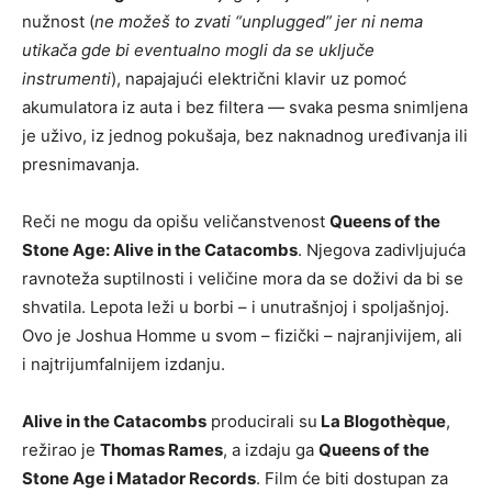
nužnost (
ne možeš to zvati “unplugged” jer ni nema
utikača gde bi eventualno mogli da se uključe
instrumenti
), napajajući električni klavir uz pomoć
akumulatora iz auta i bez filtera — svaka pesma snimljena
je uživo, iz jednog pokušaja, bez naknadnog uređivanja ili
presnimavanja.
Reči ne mogu da opišu veličanstvenost
Queens of the
Stone Age: Alive in the Catacombs
. Njegova zadivljujuća
ravnoteža suptilnosti i veličine mora da se doživi da bi se
shvatila. Lepota leži u borbi – i unutrašnjoj i spoljašnjoj.
Ovo je Joshua Homme u svom – fizički – najranjivijem, ali
i najtrijumfalnijem izdanju.
Alive in the Catacombs
producirali su
La Blogothèque
,
režirao je
Thomas Rames
, a izdaju ga
Queens of the
Stone Age i Matador Records
. Film će biti dostupan za