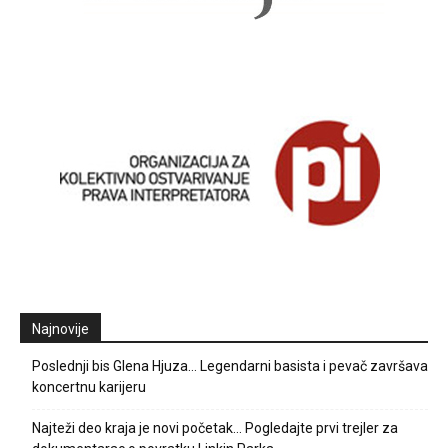
Najnovije
Poslednji bis Glena Hjuza… Legendarni basista i pevač završava
koncertnu karijeru
Najteži deo kraja je novi početak… Pogledajte prvi trejler za