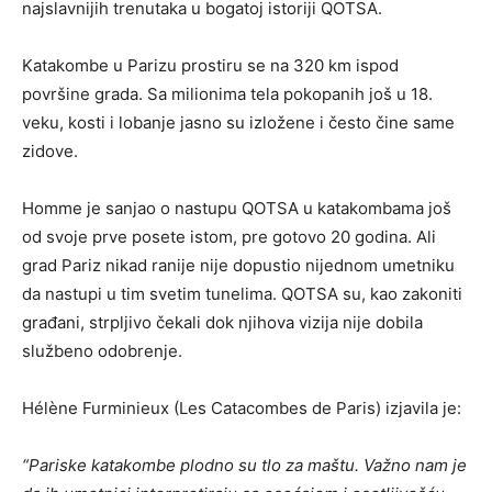
najslavnijih trenutaka u bogatoj istoriji QOTSA.
Katakombe u Parizu prostiru se na 320 km ispod
površine grada. Sa milionima tela pokopanih još u 18.
veku, kosti i lobanje jasno su izložene i često čine same
zidove.
Homme je sanjao o nastupu QOTSA u katakombama još
od svoje prve posete istom, pre gotovo 20 godina. Ali
grad Pariz nikad ranije nije dopustio nijednom umetniku
da nastupi u tim svetim tunelima. QOTSA su, kao zakoniti
građani, strpljivo čekali dok njihova vizija nije dobila
službeno odobrenje.
Hélène Furminieux (Les Catacombes de Paris) izjavila je:
“Pariske katakombe plodno su tlo za maštu. Važno nam je