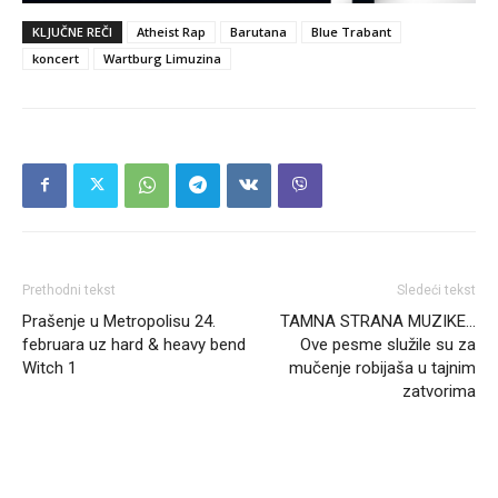
KLJUČNE REČI
Atheist Rap
Barutana
Blue Trabant
koncert
Wartburg Limuzina
Prethodni tekst
Sledeći tekst
Prašenje u Metropolisu 24.
TAMNA STRANA MUZIKE…
februara uz hard & heavy bend
Ove pesme služile su za
Witch 1
mučenje robijaša u tajnim
zatvorima