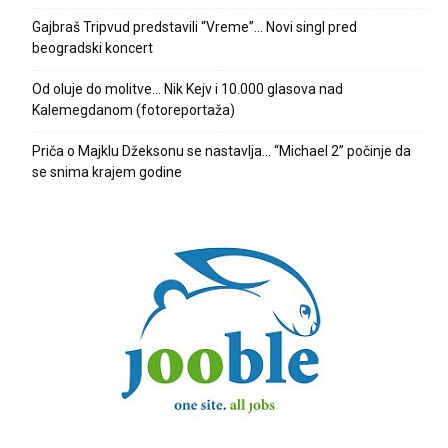
Gajbraš Tripvud predstavili “Vreme”… Novi singl pred
beogradski koncert
Od oluje do molitve… Nik Kejv i 10.000 glasova nad
Kalemegdanom (fotoreportaža)
Priča o Majklu Džeksonu se nastavlja… “Michael 2” počinje da
se snima krajem godine