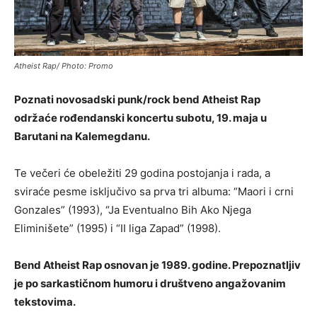
Atheist Rap/ Photo: Promo
Poznati novosadski punk/rock bend Atheist Rap
održaće rođendanski koncertu subotu, 19. maja u
Barutani na Kalemegdanu.
Te večeri će obeležiti 29 godina postojanja i rada, a
sviraće pesme isključivo sa prva tri albuma: “Maori i crni
Gonzales” (1993), “Ja Eventualno Bih Ako Njega
Eliminišete” (1995) i “II liga Zapad” (1998).
Bend Atheist Rap osnovan je 1989. godine. Prepoznatljiv
je po sarkastičnom humoru i društveno angažovanim
tekstovima.