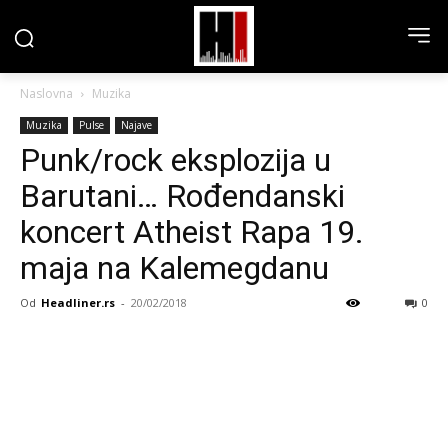
Naslovna
Muzika
Muzika
Pulse
Najave
Punk/rock eksplozija u
Barutani… Rođendanski
koncert Atheist Rapa 19.
maja na Kalemegdanu
Od
Headliner.rs
-
20/02/2018
0