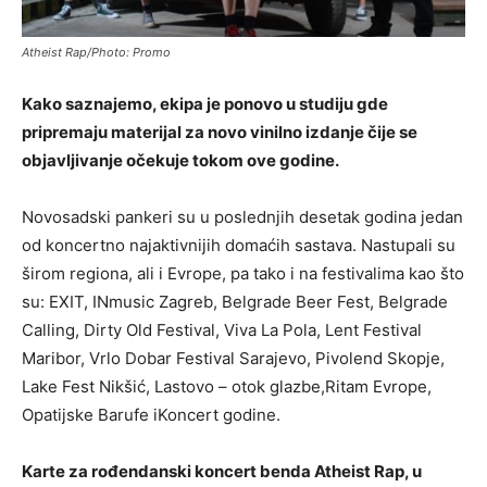
Atheist Rap/Photo: Promo
Kako saznajemo, ekipa je ponovo u studiju gde
pripremaju materijal za novo vinilno izdanje čije se
objavljivanje očekuje tokom ove godine.
Novosadski pankeri su u poslednjih desetak godina jedan
od koncertno najaktivnijih domaćih sastava. Nastupali su
širom regiona, ali i Evrope, pa tako i na festivalima kao što
su: EXIT, INmusic Zagreb, Belgrade Beer Fest, Belgrade
Calling, Dirty Old Festival, Viva La Pola, Lent Festival
Maribor, Vrlo Dobar Festival Sarajevo, Pivolend Skopje,
Lake Fest Nikšić, Lastovo – otok glazbe,Ritam Evrope,
Opatijske Barufe iKoncert godine.
Karte za rođendanski koncert benda Atheist Rap, u