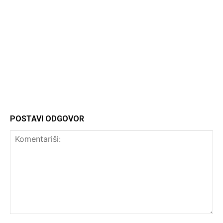
Headliner.rs
http://Headliner.rs
POSTAVI ODGOVOR