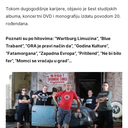
Tokom dugogodišnje karijere, objavio je šest studijskih
albuma, koncertni DVD i monografiju izdatu povodom 20.
rođendana.
Poznati su po hitovima: “Wartburg Limuzina”, “Blue
Trabant”, “ORA je pravi način da”, “Godina Kulture”,
“Fatamorgana”, “Zapadna Evropa”, “Pritilend”, “Ne bi bilo
fer”, “Momci se vraćaju u grad”…