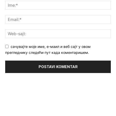
сачувајте моје име, е-маил и веб сајт у овом
прегледнику следећи пут када коментаришем.