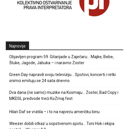
Najnovije
Objavljen program 59. Gitarijade u Zaječaru… Majke, Bebe,
Štuke, Jagode, Jabuka – i naravno Zoster
Green Day napravili svoju televiziju… Spotovi, koncerti i retki
snimci emituju se 24 sata dnevno
Dva dana (ne samo) muzike na Kosmaju… Zoster, Bad Copy i
MKDSL predvode treći KoZmaj fest
Hilari Daf se vratila – i to na najveću američku binu
Weezer dobili otkaz u sopstvenom spotu… Toni Hok i ekipa