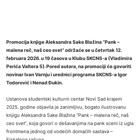
Promocija knjige Aleksandra Sake Blažina “Pank –
malena reč, naš ceo svet” održaće se u četvrtak 12.
februara 2026. u 19 časova u Klubu SKCNS-a (Vladimira
Perića Valtera 5). Pored autora, na promociji će govoriti
novinar Ivan Varnju i urednici programa SKCNS-a Igor
Todorović i Nenad Đukin.
Ustanova studentski kulturni centar Novi Sad krajem
2025. godine objavila je zanimljivu, bogato ilustrovanu
knjigu Aleksandra Sake Blažina “Pank – malena reč, naš
ceo svet”, koja govori o dešavanjima na pank sceni iz ugla
frontmena jednog od vodećih domaćih sastava –
Fiskalnog računa.