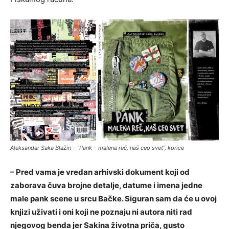
Aleksandar Saka Blažin – “Pank – malena reč, naš ceo svet”, korice
– Pred vama je vredan arhivski dokument koji od
zaborava čuva brojne detalje, datume i imena jedne
male pank scene u srcu Bačke. Siguran sam da će u ovoj
knjizi uživati i oni koji ne poznaju ni autora niti rad
njegovog benda jer Sakina životna priča, gusto