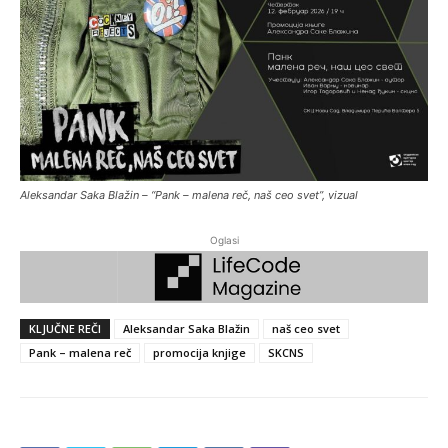
Aleksandar Saka Blažin – “Pank – malena reč, naš ceo svet”, vizual
Oglasi
KLJUČNE REČI
Aleksandar Saka Blažin
naš ceo svet
Pank – malena reč
promocija knjige
SKCNS