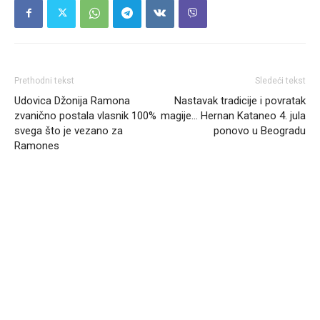
Prethodni tekst
Sledeći tekst
Udovica Džonija Ramona
Nastavak tradicije i povratak
zvanično postala vlasnik 100%
magije… Hernan Kataneo 4. jula
svega što je vezano za
ponovo u Beogradu
Ramones
Headliner