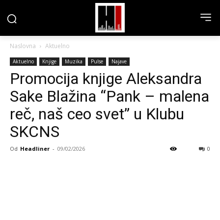
Naslovna
Aktuelno
Aktuelno
Knjige
Muzika
Pulse
Najave
Promocija knjige Aleksandra
Sake Blažina “Pank – malena
reč, naš ceo svet” u Klubu
SKCNS
Od
Headliner
-
09/02/2026
0