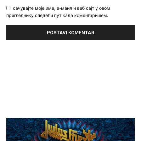
сачувајте моје име, е-маил и веб сајт у овом
прегледнику следећи пут када коментаришем.