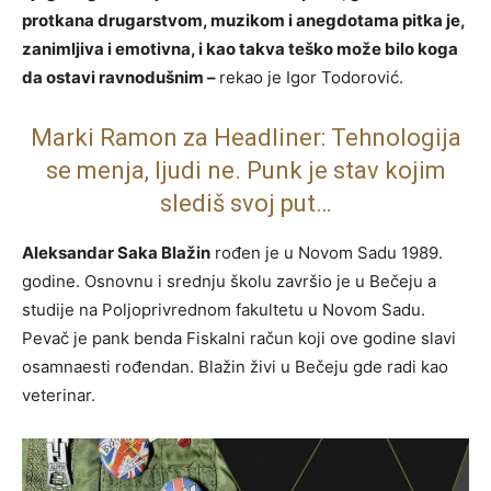
protkana drugarstvom, muzikom i anegdotama pitka je,
zanimljiva i emotivna, i kao takva teško može bilo koga
da ostavi ravnodušnim –
rekao je Igor Todorović.
Marki Ramon za Headliner: Tehnologija
se menja, ljudi ne. Punk je stav kojim
slediš svoj put…
Aleksandar Saka Blažin
rođen je u Novom Sadu 1989.
godine. Osnovnu i srednju školu završio je u Bečeju a
studije na Poljoprivrednom fakultetu u Novom Sadu.
Pevač je pank benda Fiskalni račun koji ove godine slavi
osamnaesti rođendan. Blažin živi u Bečeju gde radi kao
veterinar.