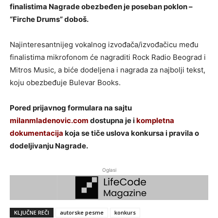
finalistima Nagrade obezbeđen je poseban poklon –
“Firche Drums” doboš.
Najinteresantnijeg vokalnog izvođača/izvođačicu među
finalistima mikrofonom će nagraditi Rock Radio Beograd i
Mitros Music, a biće dodeljena i nagrada za najbolji tekst,
koju obezbeđuje Bulevar Books.
Pored prijavnog formulara na sajtu
milanmladenovic.com
dostupna je i
kompletna
dokumentacija
koja se tiče uslova konkursa i pravila o
dodeljivanju Nagrade.
Oglasi
KLJUČNE REČI
autorske pesme
konkurs