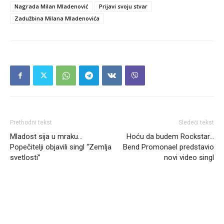
Nagrada Milan Mladenović
Prijavi svoju stvar
Zadužbina Milana Mladenovića
Prethodni tekst
Sledeći tekst
Mladost sija u mraku…
Hoću da budem Rockstar…
Popečitelji objavili singl “Zemlja
Bend Promonael predstavio
svetlosti”
novi video singl