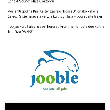
Echo & Sound” stiže u oktobru
Posle 18 godina Kris Karter završio “Dosije X” onako kako je
želeo… Stiže mračnija verzija kultnog filma – pogledajte trejer
Tobijas Fordž ulazi u svet horora… Frontmen Ghosta deo kultne
franšize “V/H/S”