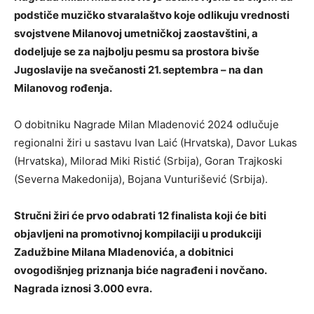
podstiče muzičko stvaralaštvo koje odlikuju vrednosti
svоjstvene Milanovoj umetničkoj zaostavštini, a
dodeljuje se za najbolju pesmu sa prostora bivše
Jugoslavije na svečanosti 21. septembra – na dan
Milanovog rođenja.
O dobitniku Nagrade Milan Mladenović 2024 odlučuje
regionalni žiri u sastavu Ivan Laić (Hrvatska), Davor Lukas
(Hrvatska), Milorad Miki Ristić (Srbija), Goran Trajkoski
(Severna Makedonija), Bojana Vunturišević (Srbija).
Stručni žiri će prvo odabrati 12 finalista koji će biti
objavljeni na promotivnoj kompilaciji u produkciji
Zadužbine Milana Mladenovića, a dobitnici
ovogodišnjeg priznanja biće nagrađeni i novčano.
Nagrada iznosi 3.000 evra.