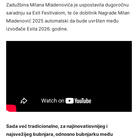
Zadužbina Milana Mladenovića je uspostavila dugoročnu
saradnju sa Exit Festivalom, te će dobitnik Nagrade Milan
Mladenović 2025 automatski da bude uvršten među
izvođače Exita 2026. godine.
Sada već tradicionalno, za najinovatiovnijeg i
najsvežijeg bubnjara, odnosno bubnjarku među