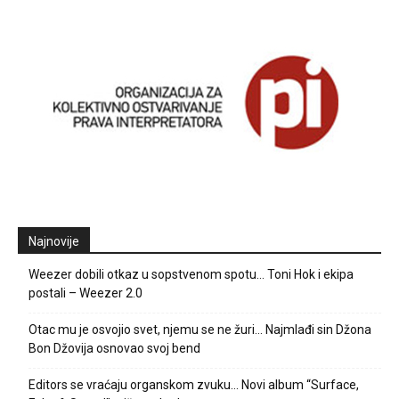
Najnovije
Weezer dobili otkaz u sopstvenom spotu… Toni Hok i ekipa
postali – Weezer 2.0
Otac mu je osvojio svet, njemu se ne žuri… Najmlađi sin Džona
Bon Džovija osnovao svoj bend
Editors se vraćaju organskom zvuku… Novi album “Surface,