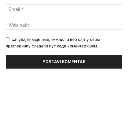
сачувајте моје име, е-маил и веб сајт у овом
прегледнику следећи пут када коментаришем.