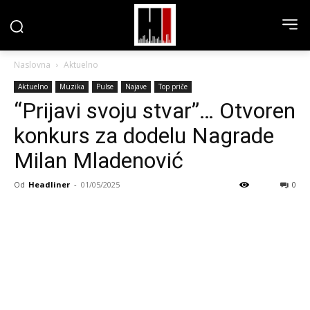
Naslovna
Aktuelno
Aktuelno
Muzika
Pulse
Najave
Top priče
“Prijavi svoju stvar”… Otvoren
konkurs za dodelu Nagrade
Milan Mladenović
Od
Headliner
-
01/05/2025
0