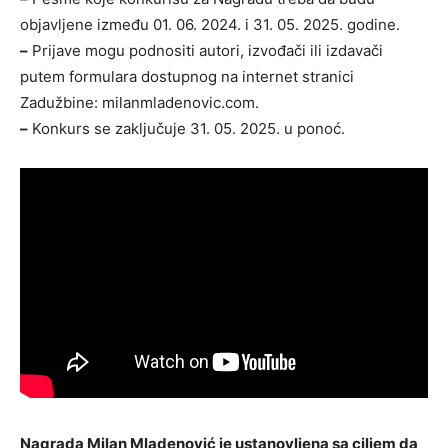
objavljene između 01. 06. 2024. i 31. 05. 2025. godine.
–
Prijave mogu podnositi autori, izvođači ili izdavači
putem formulara dostupnog na internet stranici
Zadužbine: milanmladenovic.com.
–
Konkurs se zaključuje 31. 05. 2025. u ponoć.
Nagrada Milan Mladenović je ustanovljena sa ciljem da