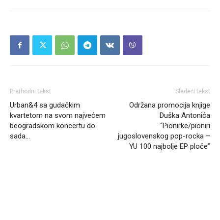
Prethodni tekst
Sledeći tekst
Urban&4 sa gudačkim
Održana promocija knjige
kvartetom na svom najvećem
Duška Antonića
beogradskom koncertu do
“Pionirke/pioniri
sada…
jugoslovenskog pop-rocka –
YU 100 najbolje EP ploče”