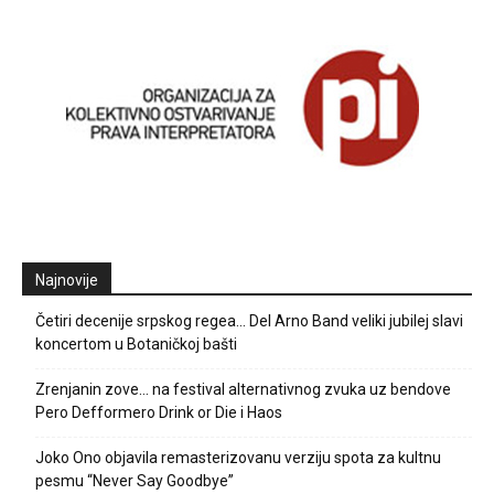
Najnovije
Četiri decenije srpskog regea… Del Arno Band veliki jubilej slavi
koncertom u Botaničkoj bašti
Zrenjanin zove… na festival alternativnog zvuka uz bendove
Pero Defformero Drink or Die i Haos
Joko Ono objavila remasterizovanu verziju spota za kultnu
pesmu “Never Say Goodbye”