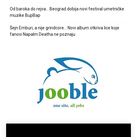
Od baroka do rejva… Beograd dobija novi festival umetničke
muzike BupBap
Šejn Emburi, a nije grindcore… Novi album otkriva lice koje
fanovi Napalm Deatha ne poznaju