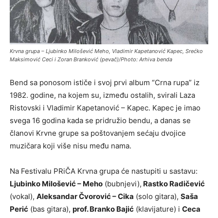
Krvna grupa – Ljubinko Milošević Meho, Vladimir Kapetanović Kapec, Srećko
Maksimović Ceci i Zoran Branković (pevač)/Photo: Arhiva benda
Bend sa ponosom ističe i svoj prvi album “Crna rupa” iz
1982. godine, na kojem su, između ostalih, svirali Laza
Ristovski i Vladimir Kapetanović – Kapec. Kapec je imao
svega 16 godina kada se pridružio bendu, a danas se
članovi Krvne grupe sa poštovanjem sećaju dvojice
muzičara koji više nisu među nama.
Na Festivalu PRiČA Krvna grupa će nastupiti u sastavu:
Ljubinko Milošević – Meho
(bubnjevi),
Rastko Radičević
(vokal),
Aleksandar Čvorović – Cika
(solo gitara),
Saša
Perić
(bas gitara),
prof. Branko Bajić
(klavijature) i
Ceca