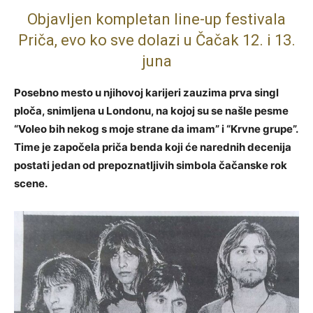
Objavljen kompletan line-up festivala
Priča, evo ko sve dolazi u Čačak 12. i 13.
juna
Posebno mesto u njihovoj karijeri zauzima prva singl
ploča, snimljena u Londonu, na kojoj su se našle pesme
“Voleo bih nekog s moje strane da imam” i “Krvne grupe”.
Time je započela priča benda koji će narednih decenija
postati jedan od prepoznatljivih simbola čačanske rok
scene.