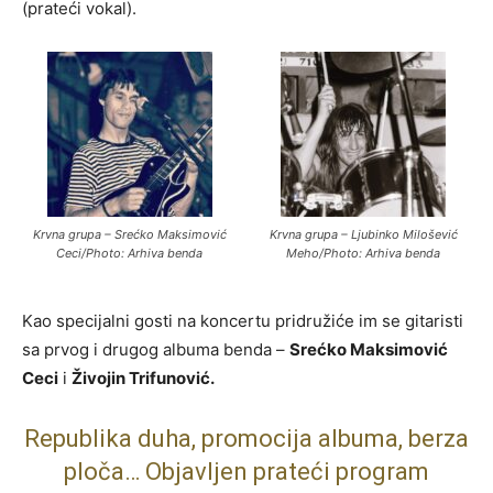
(prateći vokal).
Krvna grupa – Srećko Maksimović
Krvna grupa – Ljubinko Milošević
Ceci/Photo: Arhiva benda
Meho/Photo: Arhiva benda
Kao specijalni gosti na koncertu pridružiće im se gitaristi
sa prvog i drugog albuma benda –
Srećko Maksimović
Ceci
i
Živojin Trifunović.
Republika duha, promocija albuma, berza
ploča… Objavljen prateći program