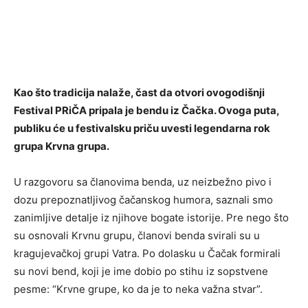
Kao što tradicija nalaže, čast da otvori ovogodišnji
Festival PRiČA pripala je bendu iz Čačka. Ovoga puta,
publiku će u festivalsku priču uvesti legendarna rok
grupa Krvna grupa.
U razgovoru sa članovima benda, uz neizbežno pivo i
dozu prepoznatljivog čačanskog humora, saznali smo
zanimljive detalje iz njihove bogate istorije. Pre nego što
su osnovali Krvnu grupu, članovi benda svirali su u
kragujevačkoj grupi Vatra. Po dolasku u Čačak formirali
su novi bend, koji je ime dobio po stihu iz sopstvene
pesme: “Krvne grupe, ko da je to neka važna stvar”.