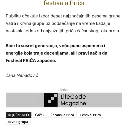
festivala Priča
Publiku očekuje izbor deset najznačajnijih pesama grupe
Vatra i Krvna grupe uz podsećanje na vreme kada je
nastajala jedna od najvažnijih priča čačanskog rokenrola.
Biće to susret generacija, veče puno uspomena i
energije koja traje decenijama, ali i pravi način da
Festival PRiČA započne.
Žana Nenadović
Oglasi
KLJUČNE REČI
Čačak
Čačanska Priča
Festival Priča
Krvna grupa