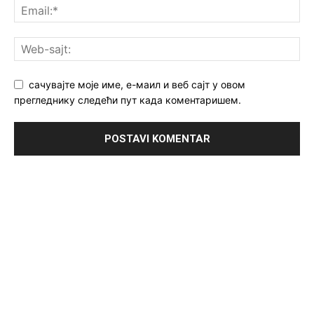
сачувајте моје име, е-маил и веб сајт у овом
прегледнику следећи пут када коментаришем.