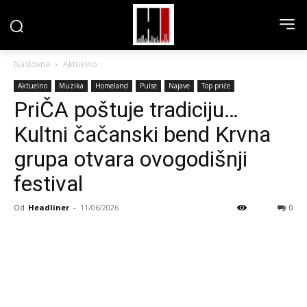
Naslovna
Aktuelno
Aktuelno
Muzika
Homeland
Pulse
Najave
Top priče
PriČA poštuje tradiciju…
Kultni čačanski bend Krvna
grupa otvara ovogodišnji
festival
Od
Headliner
-
11/06/2026
0