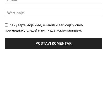
сачувајте моје име, е-маил и веб сајт у овом
прегледнику следећи пут када коментаришем.