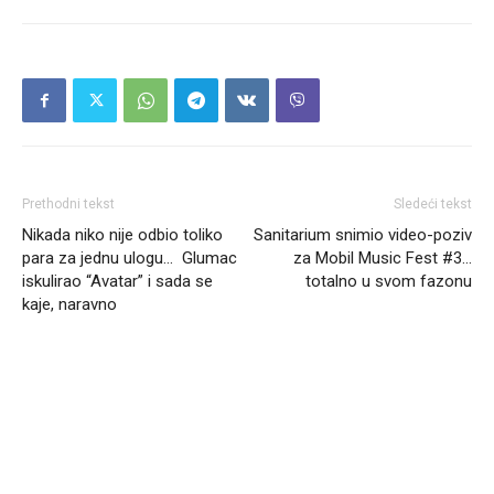
Prethodni tekst
Sledeći tekst
Nikada niko nije odbio toliko
Sanitarium snimio video-poziv
para za jednu ulogu… Glumac
za Mobil Music Fest #3…
iskulirao “Avatar” i sada se
totalno u svom fazonu
kaje, naravno