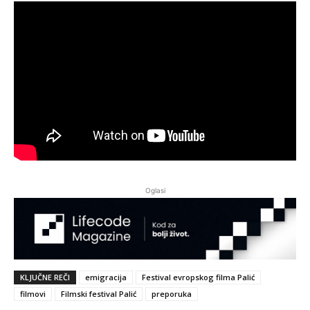
Oglasi
KLJUČNE REČI
emigracija
Festival evropskog filma Palić
filmovi
Filmski festival Palić
preporuka