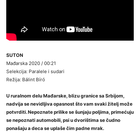
SUTON
Mađarska 2020 / 00:21
Selekcija: Paralele i sudari
Režija: Bálint Bíró
U ruralnom delu Mađarske, blizu granice sa Srbijom,
nadvija se nevidljiva opasnost što vam svaki žitelj može
potvrditi. Nepoznate prilike se šunjaju poljima, primećuju
se nepoznati automobili, psi u dvorištima se čudno
ponašaju a deca se uplaše čim padne mrak.