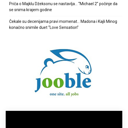
Priča o Majklu Džeksonu se nastavlja… “Michael 2” počinje da
se snima krajem godine
Čekale su decenijama pravi momenat… Madona i Kajli Minog
konačno snimile duet “Love Sensation”