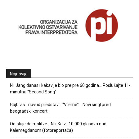
Najnovije
Nil Jang danas i kakav je bio pre pre 60 godina… Poslušajte 11-
minutnu “Second Song”
Gajbraš Tripvud predstavili “Vreme”… Novi singl pred
beogradski koncert
Od oluje do molitve… Nik Kejv i 10.000 glasova nad
Kalemegdanom (fotoreportaža)