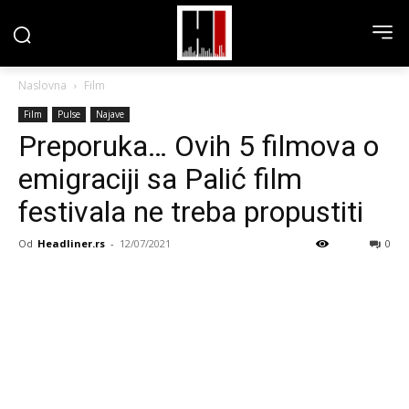
Naslovna
Film
Film
Pulse
Najave
Preporuka… Ovih 5 filmova o
emigraciji sa Palić film
festivala ne treba propustiti
Od
Headliner.rs
-
12/07/2021
0