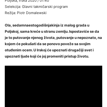
Poljska, Irska 2020 / 01:40
Selekcija: Glavni takmičarski program
Režija: Piotr Domalewski
Ola, sedamnaestogodišnjakinja iz malog grada u
Poljskoj, sama kreće u stranu zemlju. Ispostaviće se da
je to putovanje njenog života, putovanje u nepoznato, na
kojem će pokušati da se ponovo poveže sa svojim
otuđenim ocem. U Irskoj će upoznati drugačiji svet i
upoznati ljude koji će joj promeniti pristup životu.