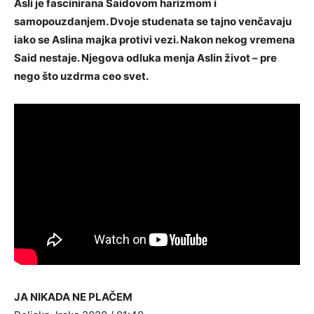
Asli je fascinirana Saidovom harizmom i
samopouzdanjem. Dvoje studenata se tajno venčavaju
iako se Aslina majka protivi vezi. Nakon nekog vremena
Said nestaje. Njegova odluka menja Aslin život – pre
nego što uzdrma ceo svet.
JA NIKADA NE PLAČEM