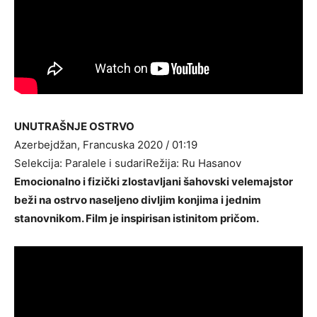
UNUTRAŠNJE OSTRVO
Azerbejdžan, Francuska 2020 / 01:19
Selekcija: Paralele i sudariRežija: Ru Hasanov
Emocionalno i fizički zlostavljani šahovski velemajstor
beži na ostrvo naseljeno divljim konjima i jednim
stanovnikom. Film je inspirisan istinitom pričom.