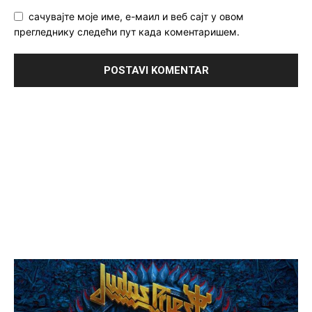
сачувајте моје име, е-маил и веб сајт у овом
прегледнику следећи пут када коментаришем.