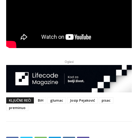
Oglasi
KLJUČNE REČI
BiH
glumac
Josip Pejaković
pisac
preminuo