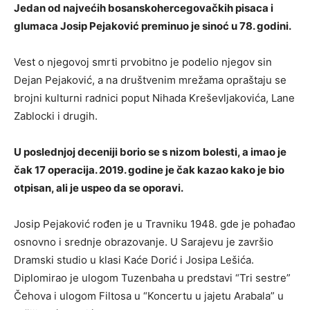
Jedan od najvećih bosanskohercegovačkih pisaca i
glumaca Josip Pejaković preminuo je sinoć u 78. godini.
Vest o njegovoj smrti prvobitno je podelio njegov sin
Dejan Pejaković, a na društvenim mrežama opraštaju se
brojni kulturni radnici poput Nihada Kreševljakovića, Lane
Zablocki i drugih.
U poslednjoj deceniji borio se s nizom bolesti, a imao je
čak 17 operacija. 2019. godine je čak kazao kako je bio
otpisan, ali je uspeo da se oporavi.
Josip Pejaković rođen je u Travniku 1948. gde je pohađao
osnovno i srednje obrazovanje. U Sarajevu je završio
Dramski studio u klasi Kaće Dorić i Josipa Lešića.
Diplomirao je ulogom Tuzenbaha u predstavi “Tri sestre”
Čehova i ulogom Filtosa u “Koncertu u jajetu Arabala” u