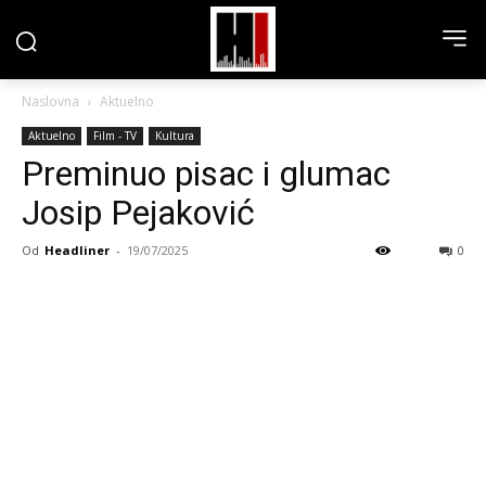
Naslovna
Aktuelno
Aktuelno
Film - TV
Kultura
Preminuo pisac i glumac
Josip Pejaković
Od
Headliner
-
19/07/2025
0