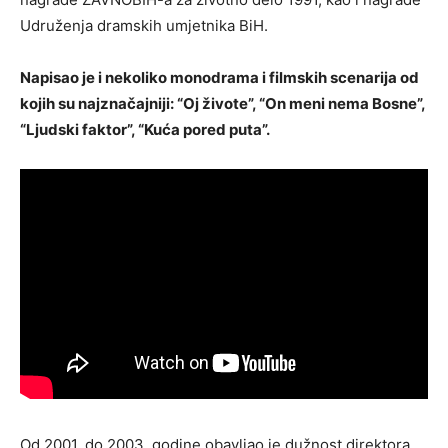
Udruženja dramskih umjetnika BiH.
Napisao je i nekoliko monodrama i filmskih scenarija od
kojih su najznačajniji: “Oj živote”, “On meni nema Bosne”,
“Ljudski faktor”, “Kuća pored puta”.
Od 2001. do 2003. godine obavljao je dužnost direktora