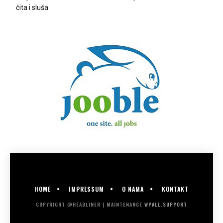
čita i sluša
HOME
IMPRESSUM
O NAMA
KONTAKT
COPYRIGHT @HEADLINER | MAINTENANCE
WPALL.SUPPORT