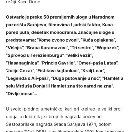
režiji Kaće Dorić.
Ostvario je preko 50 premijernih uloga u Narodnom
pozorištu Sarajevo, filmovima Ljudski faktor, Kuća
pored puta, desetak monodrama. Značajne uloge u
predstavama: “Kome zvono zvoni”, “Kuća oplakana”,
“Višnjik”, “Braća Karamazovi”, “Tri sestre”, “Woyczek”,
“Sprovod u Terezienburgu”, “Veliki vezir”,
“Hasanaginica”, “Princip Gavrilo”, “Omer–paša Latas”,
“Julije Cezar”, “Fistikovi šejtanluci”, “Kralj Lear”,
“Legenda o Ali-paši”, “Dugo putovanje u noć”, “Hamlet u
selu Mrduša Donja ili Hamlet zna što narod ne zna”,
“Divlje meso”…
U svojoj plodnoj umetničkoj karijeri kreirao je veliki broj
uloga, a dobitnik je i brojnih nagrada počev od
Šestoaprilske nagrada Grada Sarajeva 1974, potom
nagrade ZAVNOBIH-a za životno delo 1991, kao i nagrade