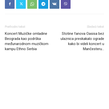
Prethodni tekst
Sledeći tekst
Koncert Muzičke omladine
Stotine fanova Oasisa bez
Beograda kao podrška
ulaznica preskakalo ograde
međunarodnom muzičkom
kako bi videli koncert u
kampu Ethno Serbia
Mančesteru…
Headliner