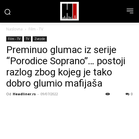
Naslovna
Film - TV
Film - TV
TV
Zvezde
Preminuo glumac iz serije
“Porodice Soprano”… postoji
razlog zbog kojeg je tako
dobro glumio mafijaša
Od
Headliner.rs
-
09/07/2022
0