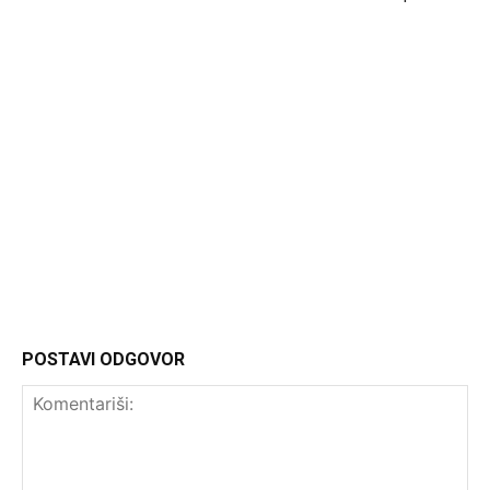
Headliner.rs
http://Headliner.rs
POSTAVI ODGOVOR