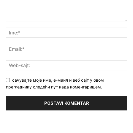
сачувајте моје име, е-маил и веб сајт у овом
прегледнику следећи пут када коментаришем.