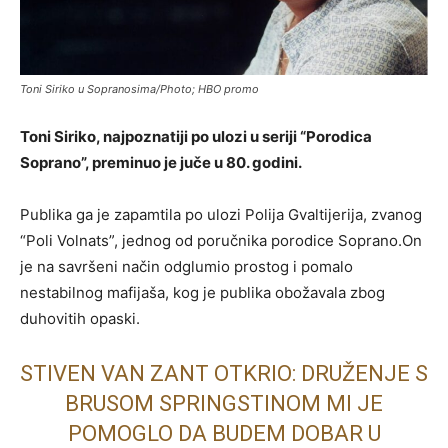
Toni Siriko u Sopranosima/Photo; HBO promo
Toni Siriko, najpoznatiji po ulozi u seriji “Porodica
Soprano”, preminuo je juče u 80. godini.
Publika ga je zapamtila po ulozi Polija Gvaltijerija, zvanog
“Poli Volnats”, jednog od poručnika porodice Soprano.On
je na savršeni način odglumio prostog i pomalo
nestabilnog mafijaša, kog je publika obožavala zbog
duhovitih opaski.
STIVEN VAN ZANT OTKRIO: DRUŽENJE S
BRUSOM SPRINGSTINOM MI JE
POMOGLO DA BUDEM DOBAR U