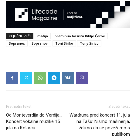
KLJUČNE REČI
mafija
preminuo basista Riblje Čorbe
Sopranos
Sopranovi
Toni Siriko
Tony Sirico
Prethodni tekst
Sledeći tekst
Od Monteverdija do Verdija…
Wardruna pred koncert 11. jula
Koncert vokalne muzike 15.
na Tašu: Nismo mašinerija,
jula na Kolarcu
želimo da se povežemo s
publikom