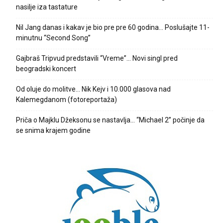
nasilje iza tastature
Nil Jang danas i kakav je bio pre pre 60 godina… Poslušajte 11-
minutnu “Second Song”
Gajbraš Tripvud predstavili “Vreme”… Novi singl pred
beogradski koncert
Od oluje do molitve… Nik Kejv i 10.000 glasova nad
Kalemegdanom (fotoreportaža)
Priča o Majklu Džeksonu se nastavlja… “Michael 2” počinje da
se snima krajem godine