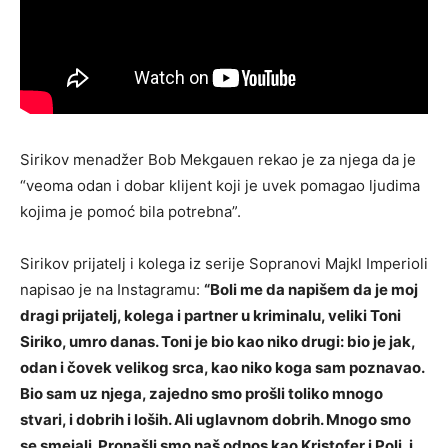
Sirikov menadžer Bob Mekgauen rekao je za njega da je
“veoma odan i dobar klijent koji je uvek pomagao ljudima
kojima je pomoć bila potrebna”.
Sirikov prijatelj i kolega iz serije Sopranovi Majkl Imperioli
napisao je na Instagramu:
“Boli me da napišem da je moj
dragi prijatelj, kolega i partner u kriminalu, veliki Toni
Siriko, umro danas. Toni je bio kao niko drugi: bio je jak,
odan i čovek velikog srca, kao niko koga sam poznavao.
Bio sam uz njega, zajedno smo prošli toliko mnogo
stvari, i dobrih i loših. Ali uglavnom dobrih. Mnogo smo
se smejali. Pronašli smo naš odnos kao Kristofer i Poli, i