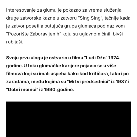
Interesovanje za glumu je pokazao za vreme služenja
druge zatvorske kazne u zatvoru “Sing Sing”, tačnije kada
je zatvor posetila putujuća grupa glumaca pod nazivom
“Pozorište Zaboravljenih” koju su uglavnom činili bivši
robijaši.
Svoju prvu ulogu je ostvario u filmu “Ludi Džo” 1974.
godine. U toku glumačke karijere pojavio se u više
filmova koji su imali uspeha kako kod kritičara, tako i po
zaradama, među kojima su “Mrtvi predsednici” iz 1987. i
“Dobri momci” iz 1990. godine.