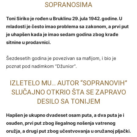
SOPRANOSIMA
Toni Siriko je rođen u Bruklinu 29. jula 1942. godine. U
mladosti je često imao problema sa zakonom, a prvi put
je uhapšen kada je imao sedam godina zbog krađe
sitnine u prodavnici.
Šezdesetih godina je povezivan sa mafijom, i bio je
poznat pod nadimkom “Džunior”.
IZLETELO MU… AUTOR “SOPRANOVIH”
SLUČAJNO OTKRIO ŠTA SE ZAPRAVO
DESILO SA TONIJEM
Hapšen je ukupno dvadeset osam puta, a dva puta je i
osuđen, prvi put zbog ilegalnog nošenja vatrenog
oružja, a drugi put zbog učestvovanja u oružanoj pljački.