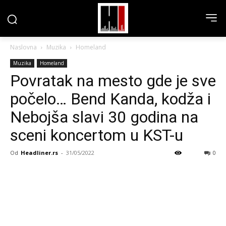
Naslovna
Muzika
Homeland
Muzika
Homeland
Povratak na mesto gde je sve
počelo… Bend Kanda, kodža i
Nebojša slavi 30 godina na
sceni koncertom u KST-u
Od
Headliner.rs
-
31/05/2022
0