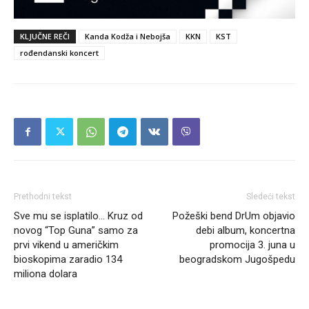
KLJUČNE REČI
Kanda Kodža i Nebojša
KKN
KST
rođendanski koncert
Prethodni tekst
Sledeći tekst
Sve mu se isplatilo… Kruz od
Požeški bend DrUm objavio
novog “Top Guna” samo za
debi album, koncertna
prvi vikend u američkim
promocija 3. juna u
bioskopima zaradio 134
beogradskom Jugošpedu
miliona dolara