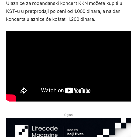
Ulaznice za rođendanski koncert KKN možete kupiti u
KST-u u pretprodaji po ceni od 1.000 dinara, a na dan
koncerta ulaznice će koštati 1.200 dinara.
Oglasi