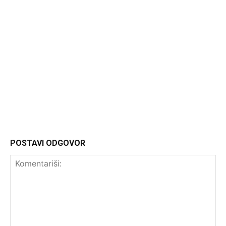
Headliner.rs
http://Headliner.rs
POSTAVI ODGOVOR