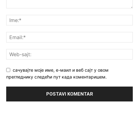
сачувајте моје име, е-маил и веб сајт у овом
прегледнику следећи пут када коментаришем.