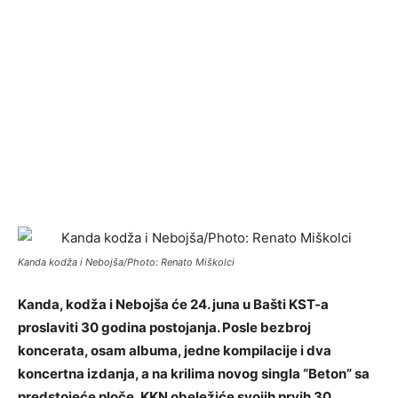
Kanda kodža i Nebojša/Photo: Renato Miškolci
Kanda, kodža i Nebojša će 24. juna u Bašti KST-a
proslaviti 30 godina postojanja. Posle bezbroj
koncerata, osam albuma, jedne kompilacije i dva
koncertna izdanja, a na krilima novog singla “Beton” sa
predstojeće ploče, KKN obeležiće svojih prvih 30