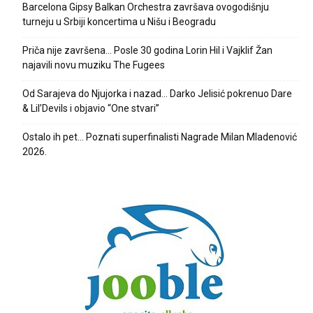
Barcelona Gipsy Balkan Orchestra završava ovogodišnju
turneju u Srbiji koncertima u Nišu i Beogradu
Priča nije završena… Posle 30 godina Lorin Hil i Vajklif Žan
najavili novu muziku The Fugees
Od Sarajeva do Njujorka i nazad… Darko Jelisić pokrenuo Dare
& Lil’Devils i objavio “One stvari”
Ostalo ih pet… Poznati superfinalisti Nagrade Milan Mladenović
2026.