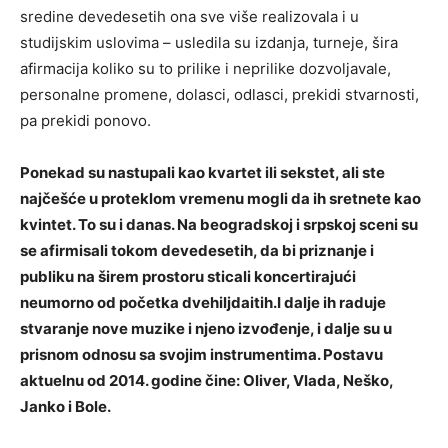
sredine devedesetih ona sve više realizovala i u
studijskim uslovima – usledila su izdanja, turneje, šira
afirmacija koliko su to prilike i neprilike dozvoljavale,
personalne promene, dolasci, odlasci, prekidi stvarnosti,
pa prekidi ponovo.
Ponekad su nastupali kao kvartet ili sekstet, ali ste
najčešće u proteklom vremenu mogli da ih sretnete kao
kvintet. To su i danas. Na beogradskoj i srpskoj sceni su
se afirmisali tokom devedesetih, da bi priznanje i
publiku na širem prostoru sticali koncertirajući
neumorno od početka dvehiljdaitih.I dalje ih raduje
stvaranje nove muzike i njeno izvođenje, i dalje su u
prisnom odnosu sa svojim instrumentima. Postavu
aktuelnu od 2014. godine čine: Oliver, Vlada, Neško,
Janko i Bole.