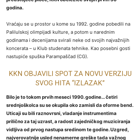
godina.
Vraćaju se u prostor u kome su 1992. godine pobedili na
Palilulskoj olimpijadi kulture, a potom u narednim
godinama i decenijama svirali neke od svojih najvažnijih
koncerata – u Klub studenata tehnike. Kao posebni gosti
nastupiće spuška Parampaščad (CG).
KKN OBJAVILI SPOT ZA NOVU VERZIJU
SVOG HITA “IZLAZAK”
Bilo je to tokom prvih meseci 1990. godine… četiri
srednjoškolca su se okupila oko zamisli da oforme bend.
Uticaji su bili raznovrsni, vladanje instrumentima
prilično za taj uzrast, a radost zajedničkog muziciranja
vidljiva od prvog nastupa sredinom te godine. Uzgred,
najverovatnije usled nenamerne greške tada važnog