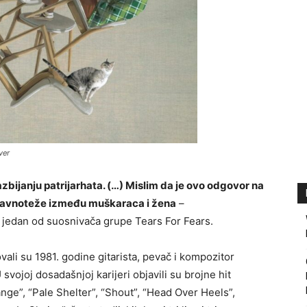
ver
azbijanju patrijarhata. (…) Mislim da je ovo odgovor na
 ravnoteže između muškaraca i žena
–
, jedan od suosnivača grupe Tears For Fears.
li su 1981. godine gitarista, pevač i kompozitor
 svojoj dosadašnjoj karijeri objavili su brojne hit
ge”, “Pale Shelter”, “Shout”, “Head Over Heels”,