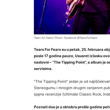
Tears for Fears/ Photo: Facebook @TearsForFears
Tears For Fears su u petak, 25. februara obj
posle 17 godina pauze, Ususret izlasku ovog
naslovni – “The Tipping Point”, a album je
servisima.
“The Tipping Point” jedan je od najiščekiva
Stereogumu i mnogim drugim cenjenim publi
sjajne recenzije (Ultimate Classic Rock, I
Poznati duo je u oktobru prošle godine po