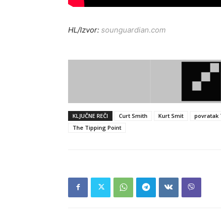
HL/Izvor:
sounguardian.com
KLJUČNE REČI
Curt Smith
Kurt Smit
povratak 
The Tipping Point