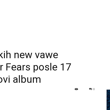
skih new vawe
r Fears posle 17
novi album
0