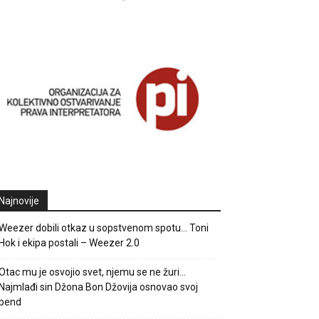
Najnovije
Weezer dobili otkaz u sopstvenom spotu… Toni
Hok i ekipa postali – Weezer 2.0
Otac mu je osvojio svet, njemu se ne žuri…
Najmlađi sin Džona Bon Džovija osnovao svoj
bend