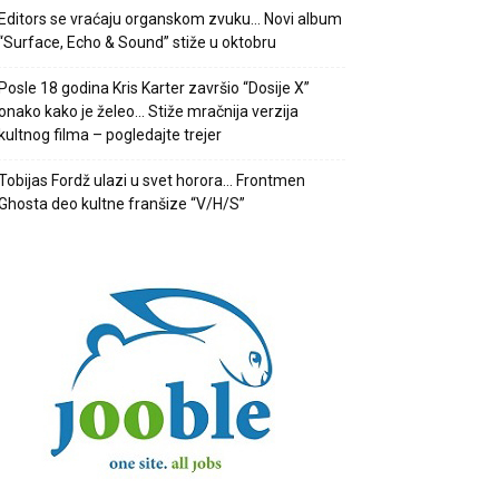
Editors se vraćaju organskom zvuku… Novi album
“Surface, Echo & Sound” stiže u oktobru
Posle 18 godina Kris Karter završio “Dosije X”
onako kako je želeo… Stiže mračnija verzija
kultnog filma – pogledajte trejer
Tobijas Fordž ulazi u svet horora… Frontmen
Ghosta deo kultne franšize “V/H/S”