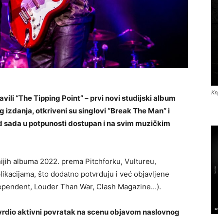
Kn
avili “The Tipping Point” – prvi novi studijski album
 izdanja, otkriveni su singlovi “Break The Man” i
 od sada u potpunosti dostupan i na svim muzičkim
nijih albuma 2022. prema Pitchforku, Vultureu,
kacijama, što dodatno potvrđuju i već objavljene
ndependent, Louder Than War, Clash Magazine…).
tvrdio aktivni povratak na scenu objavom naslovnog