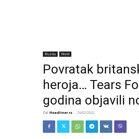
Muzika
World
Povratak britan
heroja… Tears Fo
godina objavili 
Od
Headliner.rs
-
26/02/2022