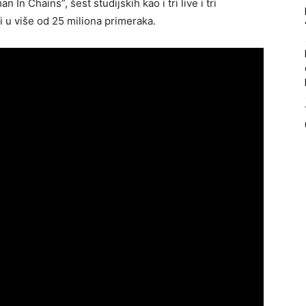
In Chains”, šest studijskih kao i tri live i tri
i u više od 25 miliona primeraka.