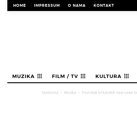
HOME
IMPRESSUM
O NAMA
KONTAKT
MUZIKA
FILM / TV
KULTURA
Naslovna
Muzika
Povratak britanskih new vawe he