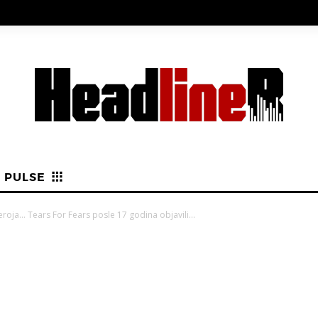
PULSE
roja… Tears For Fears posle 17 godina objavili...