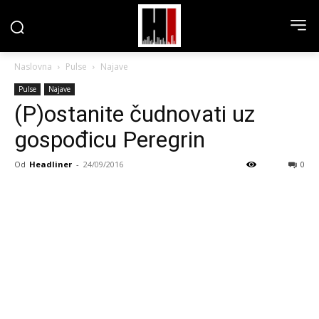
Naslovna
Pulse
Najave
Pulse
Najave
(P)ostanite čudnovati uz
gospođicu Peregrin
Od
Headliner
-
24/09/2016
0