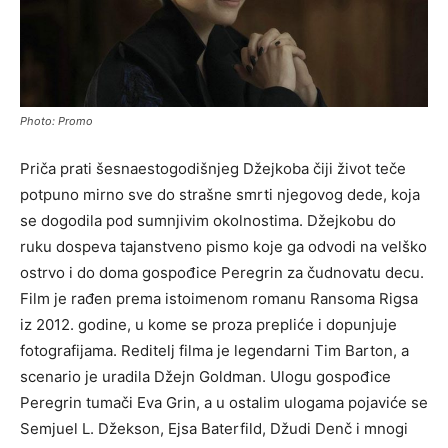
Photo: Promo
Priča prati šesnaestogodišnjeg Džejkoba čiji život teče
potpuno mirno sve do strašne smrti njegovog dede, koja
se dogodila pod sumnjivim okolnostima. Džejkobu do
ruku dospeva tajanstveno pismo koje ga odvodi na velško
ostrvo i do doma gospođice Peregrin za čudnovatu decu.
Film je rađen prema istoimenom romanu Ransoma Rigsa
iz 2012. godine, u kome se proza prepliće i dopunjuje
fotografijama. Reditelj filma je legendarni Tim Barton, a
scenario je uradila Džejn Goldman. Ulogu gospođice
Peregrin tumači Eva Grin, a u ostalim ulogama pojaviće se
Semjuel L. Džekson, Ejsa Baterfild, Džudi Denč i mnogi