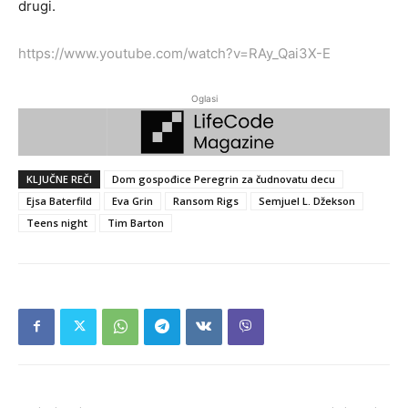
drugi.
https://www.youtube.com/watch?v=RAy_Qai3X-E
Oglasi
KLJUČNE REČI
Dom gospođice Peregrin za čudnovatu decu
Ejsa Baterfild
Eva Grin
Ransom Rigs
Semjuel L. Džekson
Teens night
Tim Barton