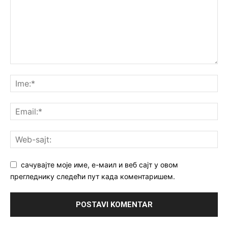
сачувајте моје име, е-маил и веб сајт у овом
прегледнику следећи пут када коментаришем.