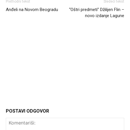
Prethodni tekst
Sledeći tekst
Anđeli na Novom Beogradu
“Oštri predmeti” Džilijen Flin –
novo izdanje Lagune
Headliner
POSTAVI ODGOVOR