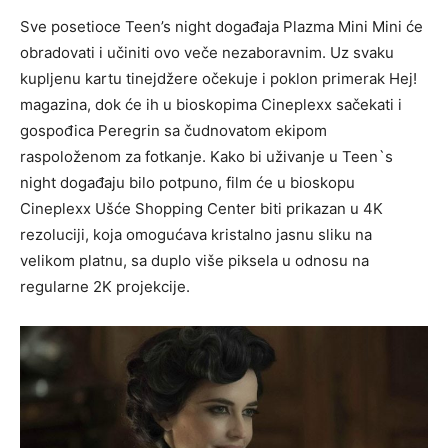
Sve posetioce Teen’s night događaja Plazma Mini Mini će
obradovati i učiniti ovo veče nezaboravnim. Uz svaku
kupljenu kartu tinejdžere očekuje i poklon primerak Hej!
magazina, dok će ih u bioskopima Cineplexx sačekati i
gospođica Peregrin sa čudnovatom ekipom
raspoloženom za fotkanje. Kako bi uživanje u Teen`s
night događaju bilo potpuno, film će u bioskopu
Cineplexx Ušće Shopping Center biti prikazan u 4K
rezoluciji, koja omogućava kristalno jasnu sliku na
velikom platnu, sa duplo više piksela u odnosu na
regularne 2K projekcije.