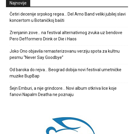
Najnovije
Četiri decenije srpskog regea… Del Arno Band veliki jubilej slavi
koncertom u Botaničkoj bašti
Zrenjanin zove… na festival alternativnog zvuka uz bendove
Pero Defformero Drink or Die i Haos
Joko Ono objavila remasterizovanu verziju spota za kultnu
pesmu “Never Say Goodbye”
Od baroka do rejva… Beograd dobija novi festival umetničke
muzike BupBap
Šejn Emburi, a nije grindcore… Novi album otkriva lice koje
fanovi Napalm Deatha ne poznaju