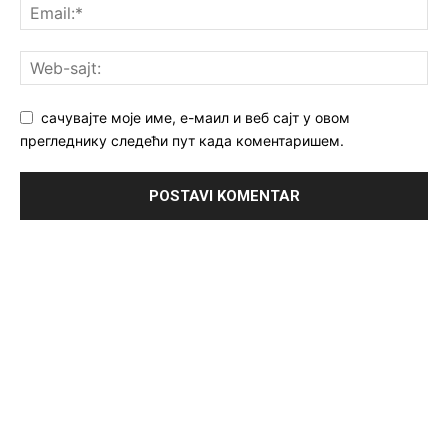
сачувајте моје име, е-маил и веб сајт у овом
прегледнику следећи пут када коментаришем.