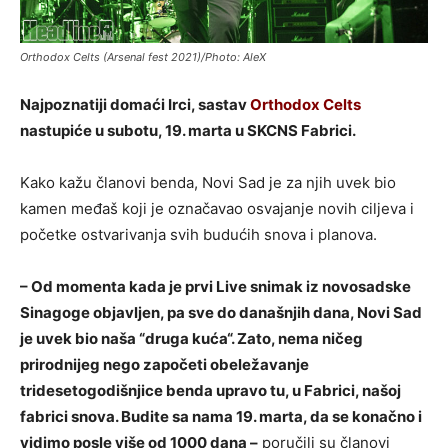
Orthodox Celts (Arsenal fest 2021)/Photo: AleX
Najpoznatiji domaći Irci, sastav
Orthodox Celts
nastupiće u subotu, 19. marta u SKCNS Fabrici.
Kako kažu članovi benda, Novi Sad je za njih uvek bio
kamen međaš koji je označavao osvajanje novih ciljeva i
početke ostvarivanja svih budućih snova i planova.
– Od momenta kada je prvi Live snimak iz novosadske
Sinagoge objavljen, pa sve do današnjih dana, Novi Sad
je uvek bio naša “druga kuća“. Zato, nema ničeg
prirodnijeg nego započeti obeležavanje
tridesetogodišnjice benda upravo tu, u Fabrici, našoj
fabrici snova. Budite sa nama 19. marta, da se konačno i
vidimo posle više od 1000 dana –
poručili su članovi