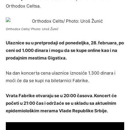
Orthodox Celtsa.
Orthodox Celts/ Photo: Uroš Žunić
Ulaznice su u pretprodaji od ponedeljka, 28. februara, po
ceni od 1.000 dinara i mogu da se kupe online kao i na
prodajnim mestima Gigstixa.
Na dan koncerta cena ulaznice iznosiće 1.300 dinara i
moći će da se kupi na biletarnici Fabrike.
Vrata Fabrike otvaraju se u 20:00 časova. Koncert će
početi u 21:00 čas i održaće se u skladu sa aktuelnim
epidemiološkim merama Vlade Republike Srbije.