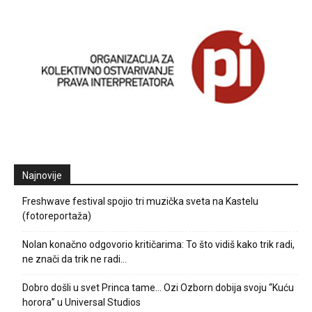
Najnovije
Freshwave festival spojio tri muzička sveta na Kastelu
(fotoreportaža)
Nolan konačno odgovorio kritičarima: To što vidiš kako trik radi,
ne znači da trik ne radi…
Dobro došli u svet Princa tame… Ozi Ozborn dobija svoju “Kuću
horora” u Universal Studios