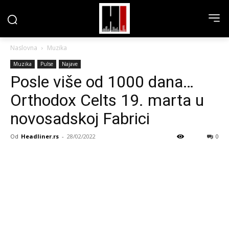
Naslovna
Muzika
Muzika
Pulse
Najave
Posle više od 1000 dana…
Orthodox Celts 19. marta u
novosadskoj Fabrici
Od
Headliner.rs
-
28/02/2022
0