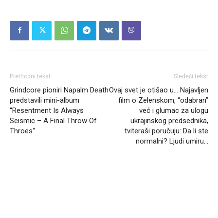
Prethodni tekst
Sledeći tekst
Grindcore pioniri Napalm Death
Ovaj svet je otišao u… Najavljen
predstavili mini-album
film o Zelenskom, “odabran”
“Resentment Is Always
već i glumac za ulogu
Seismic – A Final Throw Of
ukrajinskog predsednika,
Throes“
tviteraši poručuju: Da li ste
normalni? Ljudi umiru…