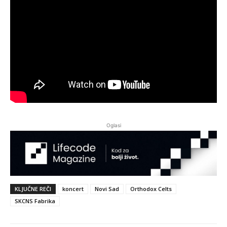
Oglasi
KLJUČNE REČI
koncert
Novi Sad
Orthodox Celts
SKCNS Fabrika