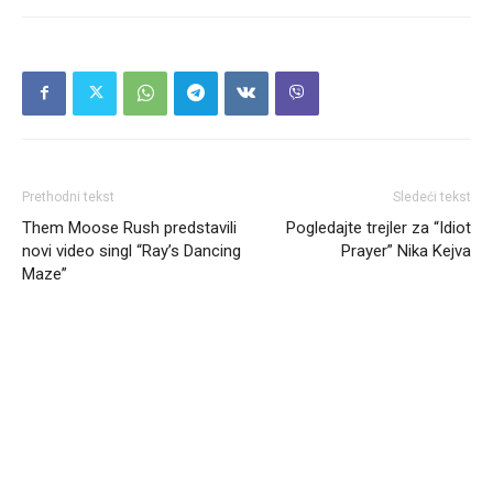
Prethodni tekst
Sledeći tekst
Them Moose Rush predstavili
Pogledajte trejler za “Idiot
novi video singl “Ray’s Dancing
Prayer” Nika Kejva
Maze”
Headliner.rs