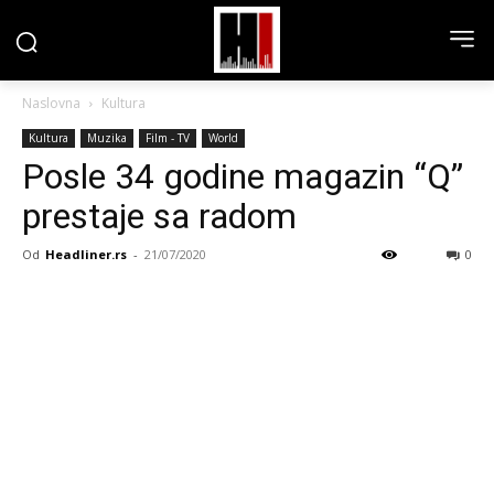
Naslovna
Kultura
Kultura
Muzika
Film - TV
World
Posle 34 godine magazin “Q”
prestaje sa radom
Od
Headliner.rs
-
21/07/2020
0