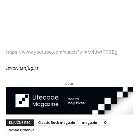
https://www.youtube.com/watch?v=XM4JwtPP3Eg
Izvor: tanjug.rs
Oglasi
KLJUČNE REČI
Classic Rock magazin
magazin
Q
Velika Britanija