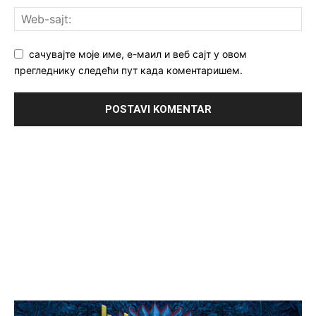
сачувајте моје име, е-маил и веб сајт у овом
прегледнику следећи пут када коментаришем.