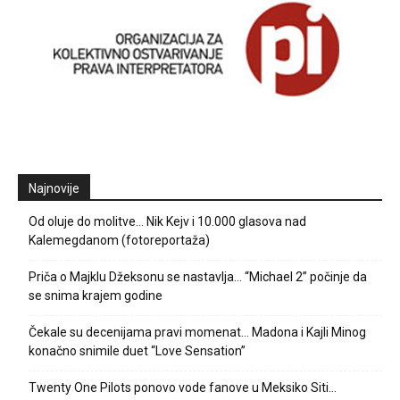
Najnovije
Od oluje do molitve… Nik Kejv i 10.000 glasova nad
Kalemegdanom (fotoreportaža)
Priča o Majklu Džeksonu se nastavlja… “Michael 2” počinje da
se snima krajem godine
Čekale su decenijama pravi momenat… Madona i Kajli Minog
konačno snimile duet “Love Sensation”
Twenty One Pilots ponovo vode fanove u Meksiko Siti…