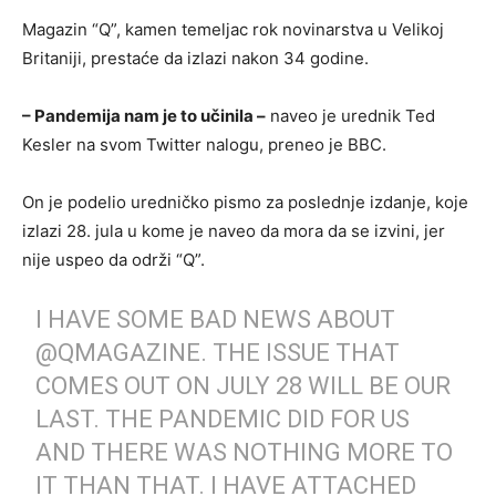
Magazin “Q”, kamen temeljac rok novinarstva u Velikoj
Britaniji, prestaće da izlazi nakon 34 godine.
– Pandemija nam je to učinila –
naveo je urednik Ted
Kesler na svom Twitter nalogu, preneo je BBC.
On je podelio uredničko pismo za poslednje izdanje, koje
izlazi 28. jula u kome je naveo da mora da se izvini, jer
nije uspeo da održi “Q”.
I HAVE SOME BAD NEWS ABOUT
@QMAGAZINE
. THE ISSUE THAT
COMES OUT ON JULY 28 WILL BE OUR
LAST. THE PANDEMIC DID FOR US
AND THERE WAS NOTHING MORE TO
IT THAN THAT. I HAVE ATTACHED