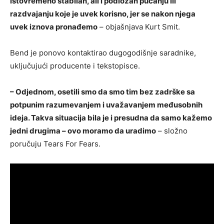
istovremeno stabilan, ali i podložan pucanju ili
razdvajanju koje je uvek korisno, jer se nakon njega
uvek iznova pronađemo
– objašnjava Kurt Smit.
Bend je ponovo kontaktirao dugogodišnje saradnike,
uključujući producente i tekstopisce.
– Odjednom, osetili smo da smo tim bez zadrške sa
potpunim razumevanjem i uvažavanjem međusobnih
ideja. Takva situacija bila je i presudna da samo kažemo
jedni drugima – ovo moramo da uradimo
– složno
poručuju Tears For Fears.