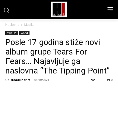
Naslovna
Muzika
Muzika
World
Posle 17 godina stiže novi
album grupe Tears For
Fears… Najavljuje ga
naslovna “The Tipping Point”
Od
Headliner.rs
-
08/10/2021
0