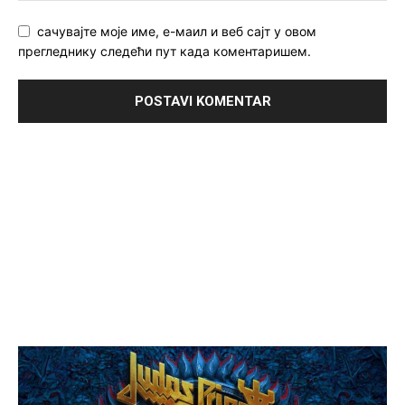
сачувајте моје име, е-маил и веб сајт у овом
прегледнику следећи пут када коментаришем.