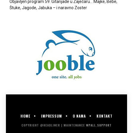
Objavljen program 59. Gitarijade u Zaječaru… Majke, Bebe,
Štuke, Jagode, Jabuka – i naravno Zoster
HOME
IMPRESSUM
O NAMA
KONTAKT
COPYRIGHT @HEADLINER | MAINTENANCE
WPALL.SUPPORT