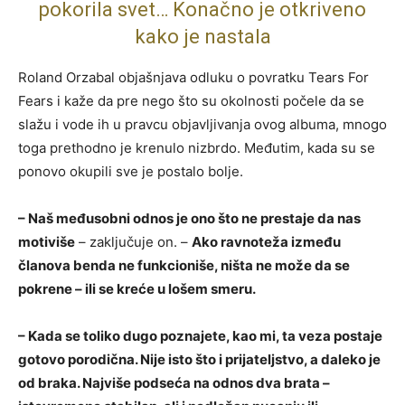
pokorila svet… Konačno je otkriveno
kako je nastala
Roland Orzabal objašnjava odluku o povratku Tears For
Fears i kaže da pre nego što su okolnosti počele da se
slažu i vode ih u pravcu objavljivanja ovog albuma, mnogo
toga prethodno je krenulo nizbrdo. Međutim, kada su se
ponovo okupili sve je postalo bolje.
– Naš međusobni odnos je ono što ne prestaje da nas
motiviše
– zaključuje on. –
Ako ravnoteža između
članova benda ne funkcioniše, ništa ne može da se
pokrene – ili se kreće u lošem smeru.
– Kada se toliko dugo poznajete, kao mi, ta veza postaje
gotovo porodična. Nije isto što i prijateljstvo, a daleko je
od braka. Najviše podseća na odnos dva brata –