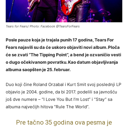
Tears for Fears/ Photo: Facebook @TearsForFears
Posle pauze koja je trajala punih 17 godina, Tears For
Fears najavili su da će uskoro objaviti novi album. Ploča
će se zvati “The Tipping Point”, a bend je ozvaničio vesti
o dugo očekivanom povratku. Kao datum objavljivanja
albuma saopšten je 25. februar.
Duo koji čine Roland Orzabal i Kurt Smit svoj poslednji LP
objavio je 2004. godine, da bi 2017. podelili sa javnošću
još dve numere – “I Love You But I’m Lost” i “Stay” sa
albuma najvećijh hitova “Rule The World”.
Pre tačno 35 godina ova pesma je