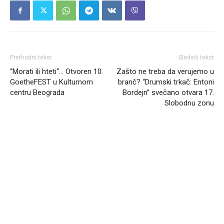
Prethodni tekst
Sledeći tekst
“Morati ili hteti“… Otvoren 10.
Zašto ne treba da verujemo u
GoetheFEST u Kulturnom
branč? “Drumski trkač: Entoni
centru Beograda
Bordejn” svečano otvara 17.
Slobodnu zonu
Headliner.rs
http://Headliner.rs