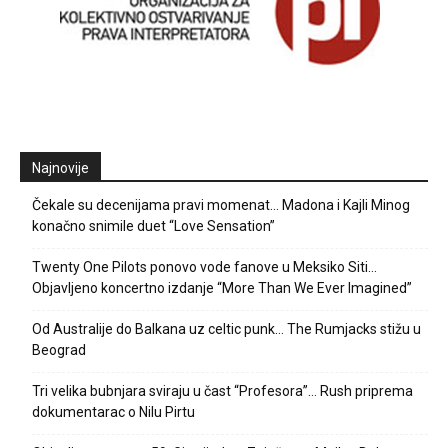
Najnovije
Čekale su decenijama pravi momenat… Madona i Kajli Minog
konačno snimile duet “Love Sensation”
Twenty One Pilots ponovo vode fanove u Meksiko Siti…
Objavljeno koncertno izdanje “More Than We Ever Imagined”
Od Australije do Balkana uz celtic punk… The Rumjacks stižu u
Beograd
Tri velika bubnjara sviraju u čast “Profesora”… Rush priprema
dokumentarac o Nilu Pirtu