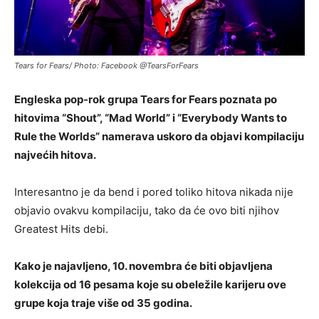
Tears for Fears/ Photo: Facebook @TearsForFears
Engleska pop-rok grupa Tears for Fears poznata po
hitovima “Shout”, “Mad World” i “Everybody Wants to
Rule the Worlds” namerava uskoro da objavi kompilaciju
najvećih hitova.
Interesantno je da bend i pored toliko hitova nikada nije
objavio ovakvu kompilaciju, tako da će ovo biti njihov
Greatest Hits debi.
Kako je najavljeno, 10. novembra će biti objavljena
kolekcija od 16 pesama koje su obeležile karijeru ove
grupe koja traje više od 35 godina.