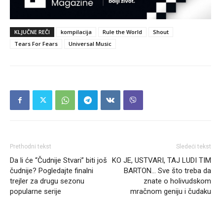
KLJUČNE REČI
kompilacija
Rule the World
Shout
Tears For Fears
Universal Music
Prethodni tekst
Sledeći tekst
Da li će “Čudnije Stvari” biti još
KO JE, USTVARI, TAJ LUDI TIM
čudnije? Pogledajte finalni
BARTON… Sve što treba da
trejler za drugu sezonu
znate o holivudskom
popularne serije
mračnom geniju i čudaku