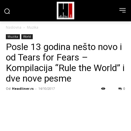
Naslovna
Muzika
Muzika
World
Posle 13 godina nešto novo i
od Tears for Fears –
Kompilacija “Rule the World” i
dve nove pesme
Od
Headliner.rs
-
14/10/2017
0