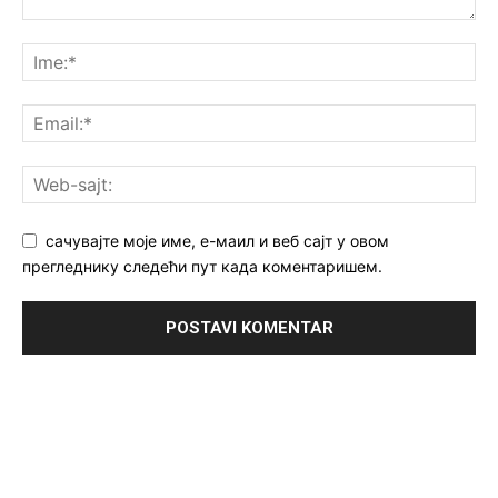
сачувајте моје име, е-маил и веб сајт у овом
прегледнику следећи пут када коментаришем.