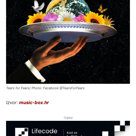
Tears for Fears/ Photo: Facebook @TearsForFears
Izvor:
music-box.hr
Oglasi