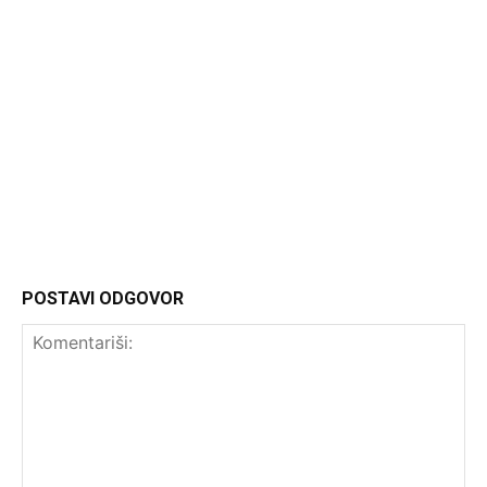
Headliner.rs
http://Headliner.rs
POSTAVI ODGOVOR