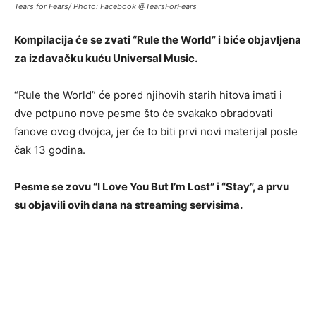
Tears for Fears/ Photo: Facebook @TearsForFears
Kompilacija će se zvati “Rule the World” i biće objavljena
za izdavačku kuću Universal Music.
“Rule the World” će pored njihovih starih hitova imati i
dve potpuno nove pesme što će svakako obradovati
fanove ovog dvojca, jer će to biti prvi novi materijal posle
čak 13 godina.
Pesme se zovu “I Love You But I’m Lost” i “Stay”, a prvu
su objavili ovih dana na streaming servisima.