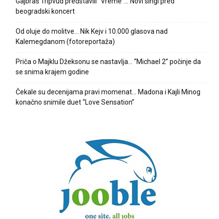
Gajbraš Tripvud predstavili “Vreme”… Novi singl pred
beogradski koncert
Od oluje do molitve… Nik Kejv i 10.000 glasova nad
Kalemegdanom (fotoreportaža)
Priča o Majklu Džeksonu se nastavlja… “Michael 2” počinje da
se snima krajem godine
Čekale su decenijama pravi momenat… Madona i Kajli Minog
konačno snimile duet “Love Sensation”