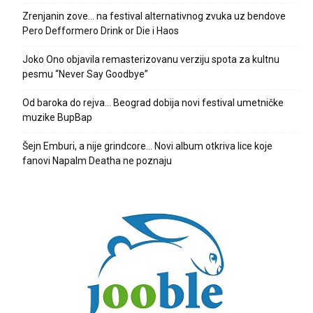
Zrenjanin zove… na festival alternativnog zvuka uz bendove
Pero Defformero Drink or Die i Haos
Joko Ono objavila remasterizovanu verziju spota za kultnu
pesmu “Never Say Goodbye”
Od baroka do rejva… Beograd dobija novi festival umetničke
muzike BupBap
Šejn Emburi, a nije grindcore… Novi album otkriva lice koje
fanovi Napalm Deatha ne poznaju