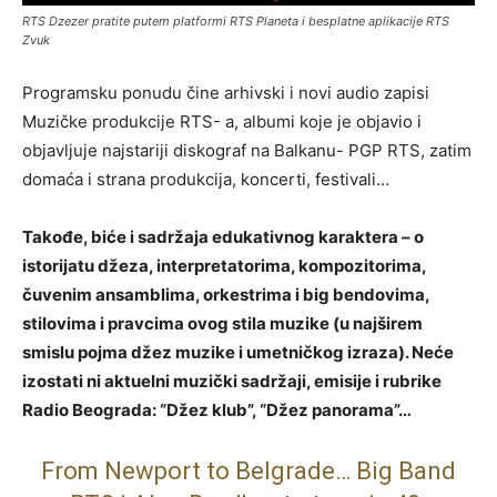
RTS Dzezer pratite putem platformi RTS Planeta i besplatne aplikacije RTS
Zvuk
Programsku ponudu čine arhivski i novi audio zapisi
Muzičke produkcije RTS- a, albumi koje je objavio i
objavljuje najstariji diskograf na Balkanu- PGP RTS, zatim
domaća i strana produkcija, koncerti, festivali…
Takođe, biće i sadržaja edukativnog karaktera – o
istorijatu džeza, interpretatorima, kompozitorima,
čuvenim ansamblima, orkestrima i big bendovima,
stilovima i pravcima ovog stila muzike (u najširem
smislu pojma džez muzike i umetničkog izraza). Neće
izostati ni aktuelni muzički sadržaji, emisije i rubrike
Radio Beograda: “Džez klub”, “Džez panorama”…
From Newport to Belgrade… Big Band