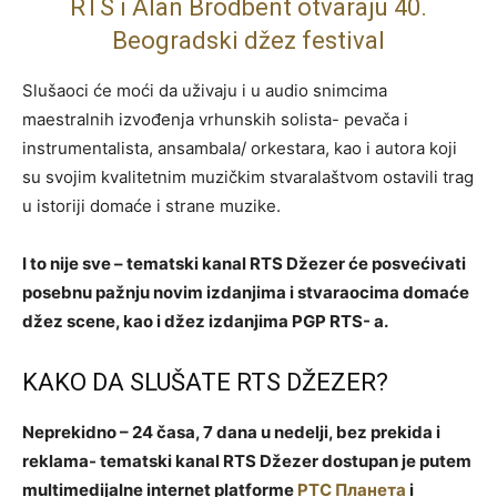
RTS i Alan Brodbent otvaraju 40.
Beogradski džez festival
Slušaoci će moći da uživaju i u audio snimcima
maestralnih izvođenja vrhunskih solista- pevača i
instrumentalista, ansambala/ orkestara, kao i autora koji
su svojim kvalitetnim muzičkim stvaralaštvom ostavili trag
u istoriji domaće i strane muzike.
I to nije sve – tematski kanal RTS Džezer će posvećivati
posebnu pažnju novim izdanjima i stvaraocima domaće
džez scene, kao i džez izdanjima PGP RTS- a.
KAKO DA SLUŠATE RTS DŽEZER?
Neprekidno – 24 časa, 7 dana u nedelji, bez prekida i
reklama- tematski kanal RTS Džezer dostupan je putem
multimedijalne internet platforme
РТС Планета
i