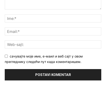
сачувајте моје име, е-маил и веб сајт у овом
прегледнику следећи пут када коментаришем.