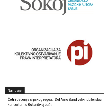
Najnovije
Četiri decenije srpskog regea… Del Arno Band veliki jubilej slavi
koncertom u Botaničkoj bašti