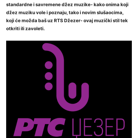
standardne i savremene džez muzike- kako onima koji
džez muziku vole i poznaju, tako i novim slušaocima,
koji će možda baš uz RTS Džezer- ovaj muzički stil tek
otkriti ili zavoleti.