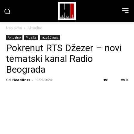
Naslovna
Aktuelno
Aktuelno
Muzika
Jazz&Classic
Pokrenut RTS Džezer – novi
tematski kanal Radio
Beograda
Od
Headliner
-
19/09/2024
0