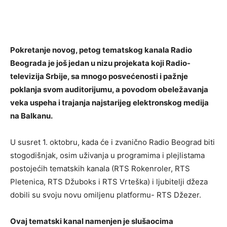
Pokretanje novog, petog tematskog kanala Radio
Beograda je još jedan u nizu projekata koji Radio-
televizija Srbije, sa mnogo posvećenosti i pažnje
poklanja svom auditorijumu, a povodom obeležavanja
veka uspeha i trajanja najstarijeg elektronskog medija
na Balkanu.
U susret 1. oktobru, kada će i zvanično Radio Beograd biti
stogodišnjak, osim uživanja u programima i plejlistama
postojećih tematskih kanala (RTS Rokenroler, RTS
Pletenica, RTS Džuboks i RTS Vrteška) i ljubitelji džeza
dobili su svoju novu omiljenu platformu- RTS Džezer.
Ovaj tematski kanal namenjen je slušaocima