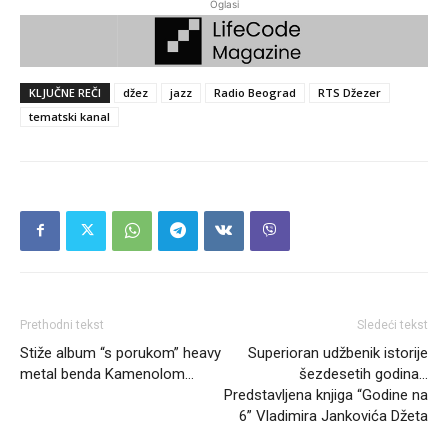
Oglasi
KLJUČNE REČI
džez
jazz
Radio Beograd
RTS Džezer
tematski kanal
Prethodni tekst
Sledeći tekst
Stiže album “s porukom” heavy
Superioran udžbenik istorije
metal benda Kamenolom…
šezdesetih godina…
Predstavljena knjiga “Godine na
6” Vladimira Jankovića Džeta