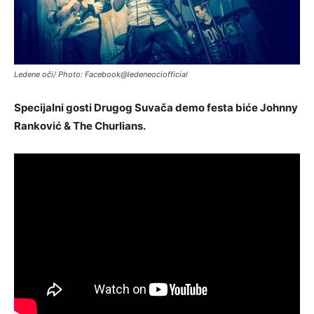
Ledene oči/ Photo: Facebook@ledeneociofficial
Specijalni gosti Drugog Suvača demo festa biće Johnny
Ranković & The Churlians.