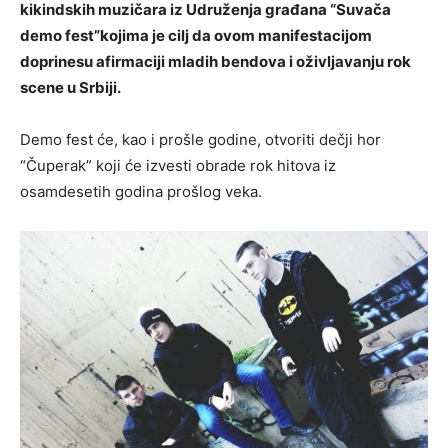
kikindskih muzičara iz Udruženja građana “Suvača
demo fest”kojima je cilj da ovom manifestacijom
doprinesu afirmaciji mladih bendova i oživljavanju rok
scene u Srbiji.
Demo fest će, kao i prošle godine, otvoriti dečji hor
“Čuperak” koji će izvesti obrade rok hitova iz
osamdesetih godina prošlog veka.