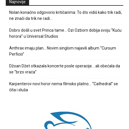
Najnovije
Nolan konačno odgovorio kritičarima: To što vidiš kako trik radi,
ne znači da trik ne radi…
Dobro došli u svet Princa tame… Ozi Ozborn dobija svoju “Kuću
horora” u Universal Studios
Anthrax imaju plan… Novim singlom najavili album “Cursum
Perficio”
Džoan Džet otkazala koncerte posle operacije… ali obećala da
se “brzo vraća”
Karpenterov novi horor nema filmsko platno… “Cathedral” se
čita i sluša