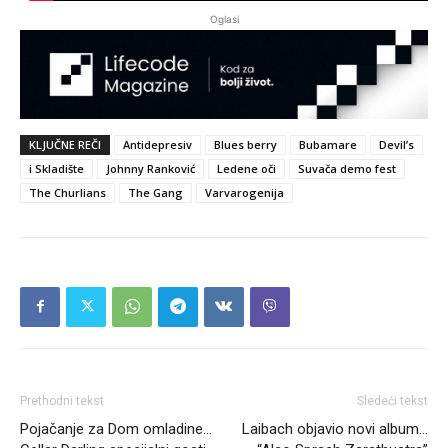
Oglasi
KLJUČNE REČI
Antidepresiv
Blues berry
Bubamare
Devil’s
i Skladište
Johnny Ranković
Ledene oči
Suvača demo fest
The Churlians
The Gang
Varvarogenija
Prethodni tekst
Sledeći tekst
Pojačanje za Dom omladine…
Laibach objavio novi album…