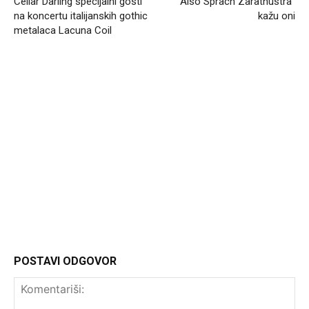
Cellar Darling specijalni gosti
“Also Sprach Zarathustra”
na koncertu italijanskih gothic
kažu oni
metalaca Lacuna Coil
Headliner.rs
http://Headliner.rs
POSTAVI ODGOVOR