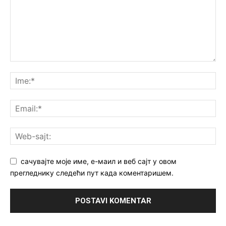
сачувајте моје име, е-маил и веб сајт у овом
прегледнику следећи пут када коментаришем.