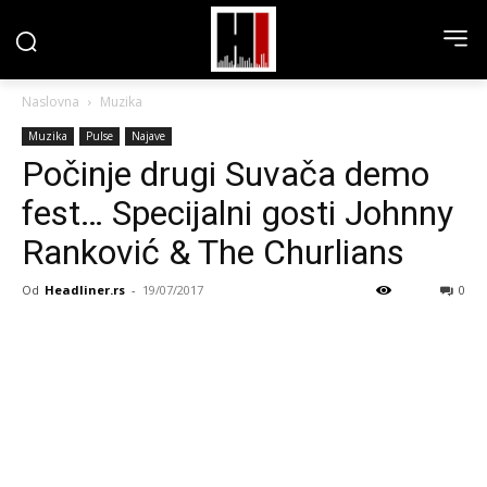
Naslovna
Muzika
Muzika
Pulse
Najave
Počinje drugi Suvača demo
fest… Specijalni gosti Johnny
Ranković & The Churlians
Od
Headliner.rs
-
19/07/2017
0