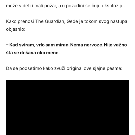
može videti i mali požar, a u pozadini se čuju eksplozije.
Kako prenosi The Guardian, Gede je tokom svog nastupa
objasnio:
– Kad sviram, vrlo sam miran. Nema nervoze. Nije važno
šta se dešava oko mene.
Da se podsetimo kako zvuči original ove sjajne pesme: