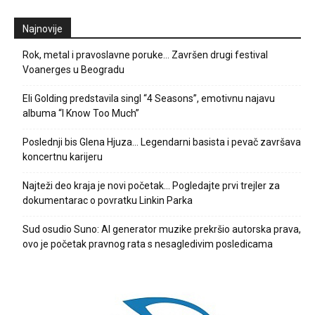
Najnovije
Rok, metal i pravoslavne poruke… Završen drugi festival
Voanerges u Beogradu
Eli Golding predstavila singl “4 Seasons”, emotivnu najavu
albuma “I Know Too Much”
Poslednji bis Glena Hjuza… Legendarni basista i pevač završava
koncertnu karijeru
Najteži deo kraja je novi početak… Pogledajte prvi trejler za
dokumentarac o povratku Linkin Parka
Sud osudio Suno: AI generator muzike prekršio autorska prava,
ovo je početak pravnog rata s nesagledivim posledicama