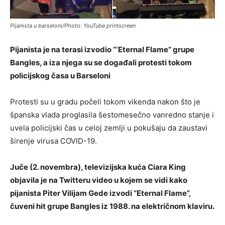
Pijanista u barseloni/Photo: YouTube printscreen
Pijanista je na terasi izvodio “‘Eternal Flame” grupe
Bangles, a iza njega su se događali protesti tokom
policijskog časa u Barseloni
Protesti su u gradu počeli tokom vikenda nakon što je
španska vlada proglasila šestomesečno vanredno stanje i
uvela policijski čas u celoj zemlji u pokušaju da zaustavi
širenje virusa COVID-19.
Juče (2. novembra), televizijska kuća Ciara King
objavila je na Twitteru video u kojem se vidi kako
pijanista Piter Vilijam Gede izvodi “Eternal Flame”,
čuveni hit grupe Bangles iz 1988. na električnom klaviru.