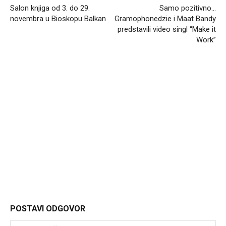
Salon knjiga od 3. do 29.
Samo pozitivno…
novembra u Bioskopu Balkan
Gramophonedzie i Maat Bandy
predstavili video singl “Make it
Work”
Headliner.rs
http://Headliner.rs
POSTAVI ODGOVOR