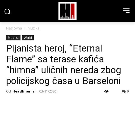
Naslovna
Muzika
Muzika
World
Pijanista heroj, “Eternal
Flame” sa terase kafića
“himna” uličnih nereda zbog
policijskog časa u Barseloni
Od
Headliner.rs
-
03/11/2020
0