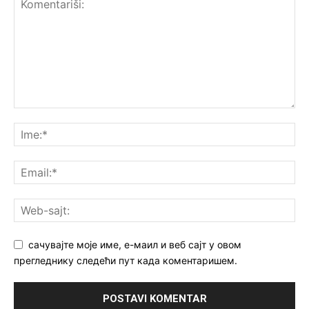
сачувајте моје име, е-маил и веб сајт у овом
прегледнику следећи пут када коментаришем.