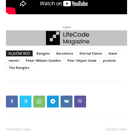
Oglasi
KLJUČNE REČI
Bangles
Barselona
Eternal Flame
klavir
nemiri
Peter William Geddes
Piter Vilijam Gede
protesti
The Bangles
Prethodni tekst
Sledeći tekst