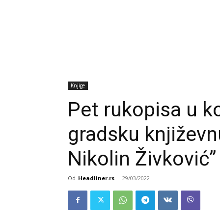
Knjige
Pet rukopisa u k
gradsku književn
Nikolin Živković”
Od
Headliner.rs
-
29/03/2022