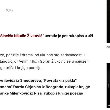
Oglasi
“Slaviša Nikolin Živković”
uvrstio je pet rukopisa u uži
Kn
oze, poezije i drama, od ukupno sto sedamnaest u
etanović, dr Velimir Ilić i Goran Živković se u najužem
gu priča i knjigu poezije.
rilovića iz Smedereva, “Povratak iz pakla”
remena” Đorđa Ćirjanića iz Beograda, rukopis knjige
nke Milenković iz Niša i rukopis knjige poezije