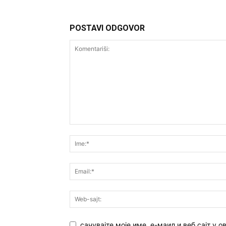
POSTAVI ODGOVOR
сачувајте моје име, е-маил и веб сајт у