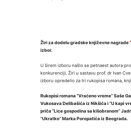
Žiri za dodelu gradske književne nagrade
izbor.
U širem izboru našlo se petnaest autora pr
konkurenciji. Žiri u sastavu prof. dr Ivan Cv
izboru opredelio za tri rukopisa romana, knji
Rukopisi romana “Vraćeno vreme” Saše Gav
Vukosava Delibašića iz Nikšića i “U kapi v
priča “Lice gospodina sa kišobranom” Jadra
“Ukratko” Marka Poropatića iz Beograda.