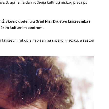
ava 3. aprila na dan rođenja kultnog niškog pisca po
 Živković dodeljuju Grad Niš i Društvo književnika i
Niškim kulturnim centrom.
i književni rukopis napisan na srpskom jeziku, a sastoji