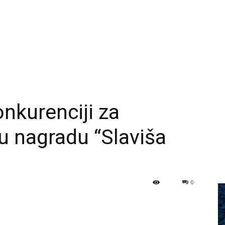
onkurenciji za
u nagradu “Slaviša
0