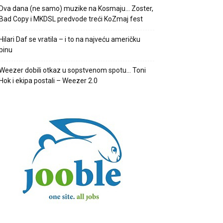
Dva dana (ne samo) muzike na Kosmaju… Zoster,
Bad Copy i MKDSL predvode treći KoZmaj fest
Hilari Daf se vratila – i to na najveću američku
binu
Weezer dobili otkaz u sopstvenom spotu… Toni
Hok i ekipa postali – Weezer 2.0