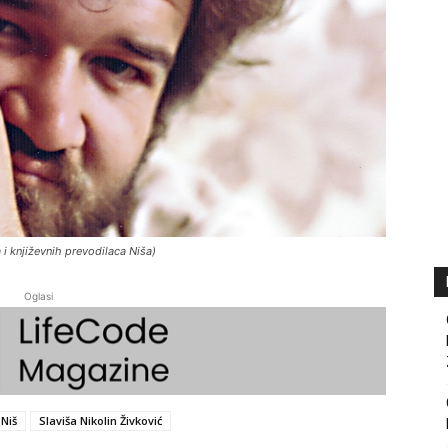
 i književnih prevodilaca Niša)
Oglasi
Niš
Slaviša Nikolin Živković