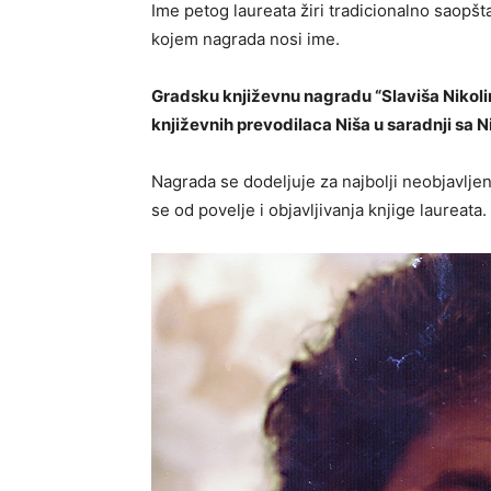
Ime petog laureata žiri tradicionalno saopšt
kojem nagrada nosi ime.
Gradsku književnu nagradu “Slaviša Nikolin
književnih prevodilaca Niša u saradnji sa 
Nagrada se dodeljuje za najbolji neobjavljen
se od povelje i objavljivanja knjige laureata.