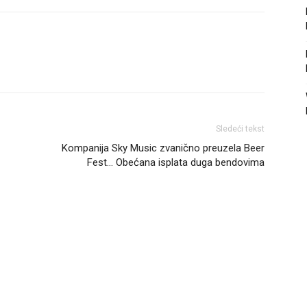
Sledeći tekst
Kompanija Sky Music zvanično preuzela Beer
Fest… Obećana isplata duga bendovima