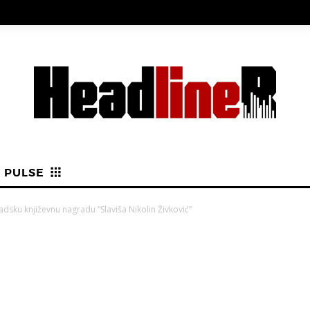
PULSE
adsku književnu nagradu “Slaviša Nikolin Živković”