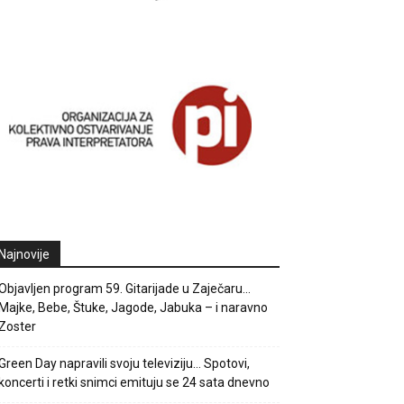
Najnovije
Objavljen program 59. Gitarijade u Zaječaru…
Majke, Bebe, Štuke, Jagode, Jabuka – i naravno
Zoster
Green Day napravili svoju televiziju… Spotovi,
koncerti i retki snimci emituju se 24 sata dnevno