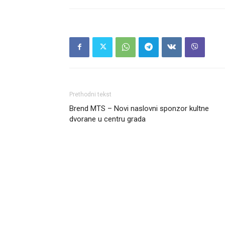
Prethodni tekst
Brend MTS – Novi naslovni sponzor kultne
dvorane u centru grada
Headliner.rs
http://Headliner.rs