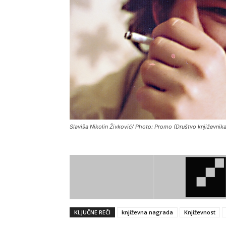
Slaviša Nikolin Živković/ Photo: Promo (Društvo književnika
KLJUČNE REČI
književna nagrada
Književnost