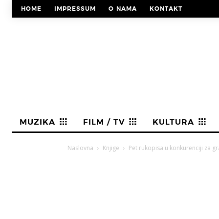
HOME
IMPRESSUM
O NAMA
KONTAKT
MUZIKA
FILM / TV
KULTURA
Naslovna
Knjige
Pet rukopisa u konkurenciji za gr