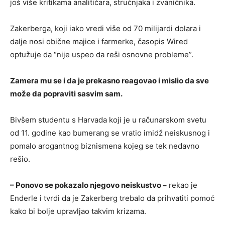
još više kritikama analitičara, stručnjaka i zvaničnika.
Zakerberga, koji iako vredi više od 70 milijardi dolara i
dalje nosi obične majice i farmerke, časopis Wired
optužuje da “nije uspeo da reši osnovne probleme”.
Zamera mu se i da je prekasno reagovao i mislio da sve
može da popraviti sasvim sam.
Bivšem studentu s Harvada koji je u računarskom svetu
od 11. godine kao bumerang se vratio imidž neiskusnog i
pomalo arogantnog biznismena kojeg se tek nedavno
rešio.
– Ponovo se pokazalo njegovo neiskustvo –
rekao je
Enderle i tvrdi da je Zakerberg trebalo da prihvatiti pomoć
kako bi bolje upravljao takvim krizama.