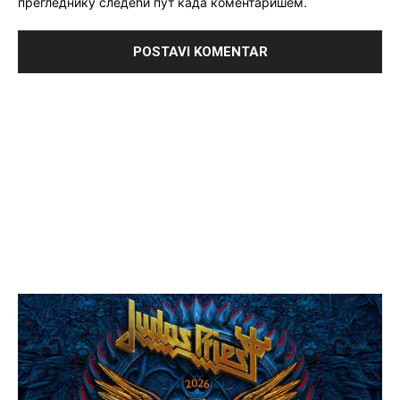
прегледнику следећи пут када коментаришем.