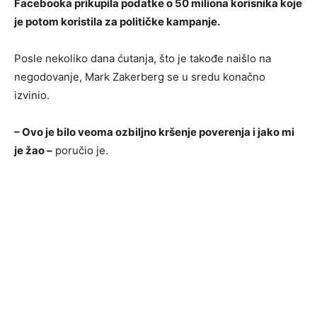
Facebooka prikupila podatke o 50 miliona korisnika koje
je potom koristila za političke kampanje.
Posle nekoliko dana ćutanja, što je takođe naišlo na
negodovanje, Mark Zakerberg se u sredu konačno
izvinio.
– Ovo je bilo veoma ozbiljno kršenje poverenja i jako mi
je žao –
poručio je.