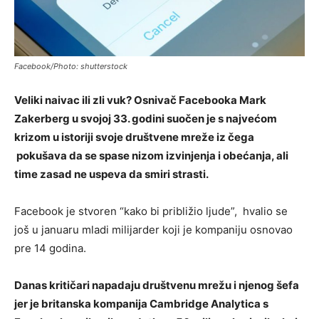
Facebook/Photo: shutterstock
Veliki naivac ili zli vuk? Osnivač Facebooka Mark
Zakerberg u svojoj 33. godini suočen je s najvećom
krizom u istoriji svoje društvene mreže iz čega
pokušava da se spase nizom izvinjenja i obećanja, ali
time zasad ne uspeva da smiri strasti.
Facebook je stvoren “kako bi približio ljude”, hvalio se
još u januaru mladi milijarder koji je kompaniju osnovao
pre 14 godina.
Danas kritičari napadaju društvenu mrežu i njenog šefa
jer je britanska kompanija Cambridge Analytica s