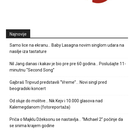
Najnovije
Samo lice na ekranu… Baby Lasagna novim singlom udara na
nasilje iza tastature
Nil Jang danas i kakav je bio pre pre 60 godina… Poslušajte 11-
minutnu “Second Song”
Gajbraš Tripvud predstavili “Vreme”… Novi singl pred
beogradski koncert
Od oluje do molitve… Nik Kejv i 10.000 glasova nad
Kalemegdanom (fotoreportaža)
Priča o Majklu Džeksonu se nastavlja… “Michael 2” počinje da
se snima krajem godine