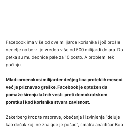
Facebook ima više od dve milijarde korisnika i još prošle
nedelje na berzi je vredeo više od 500 milijardi dolara. Do
petka su mu deonice pale za 10 posto. A problemi tek
počinju.
Mladi crvenokosi milijarder dečjeg lica proteklih meseci
već je priznavao greške. Facebook je optužen da
pomaže širenju lažnih vesti, preti demokratskom
poretku i kod korisnika stvara zavisnost.
Zakerberg kroz te rasprave, obećanja i izvinjenja “deluje
kao dečak koji ne zna gde je pošao”, smatra analitičar Bob