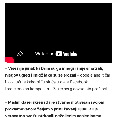
– Više nije junak kakvim su ga mnogi ranije smatrali,
njegov ugled i imidž jako su se srozali –
dodaje analitičar
i zaključuje kako bi “u slučaju da je Facebook
tradicionalna kompanija… Zakerberg davno bio prošlost.
– Mislim da je iskren i da je stvarno motivisan svojom
proklamovanom željom o približavanju ljudi, ali je
verovatno sve frustriraniji neželjenim posledicama