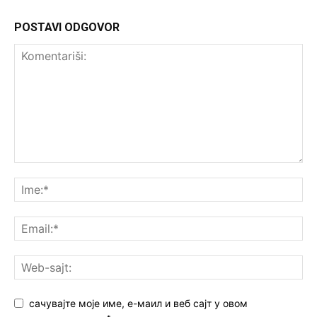
POSTAVI ODGOVOR
сачувајте моје име, е-маил и веб сајт у овом