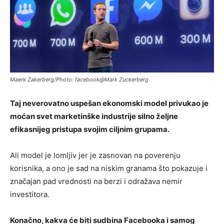
Maerk Zakerberg/Photo: facebook@Mark Zuckerberg
Taj neverovatno uspešan ekonomski model privukao je
moćan svet marketinške industrije silno željne
efikasnijeg pristupa svojim ciljnim grupama.
Ali model je lomljiv jer je zasnovan na poverenju
korisnika, a ono je sad na niskim granama što pokazuje i
značajan pad vrednosti na berzi i odražava nemir
investitora.
Konačno, kakva će biti sudbina Facebooka i samog