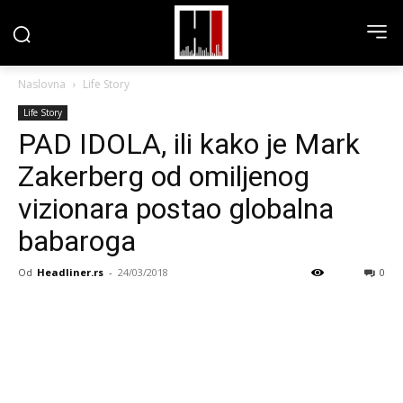
Naslovna
Life Story
Life Story
PAD IDOLA, ili kako je Mark
Zakerberg od omiljenog
vizionara postao globalna
babaroga
Od
Headliner.rs
-
24/03/2018
0