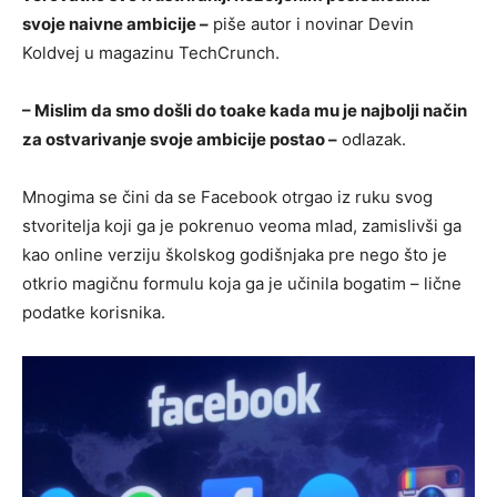
svoje naivne ambicije –
piše autor i novinar Devin
Koldvej u magazinu TechCrunch.
– Mislim da smo došli do toake kada mu je najbolji način
za ostvarivanje svoje ambicije postao –
odlazak.
Mnogima se čini da se Facebook otrgao iz ruku svog
stvoritelja koji ga je pokrenuo veoma mlad, zamislivši ga
kao online verziju školskog godišnjaka pre nego što je
otkrio magičnu formulu koja ga je učinila bogatim – lične
podatke korisnika.