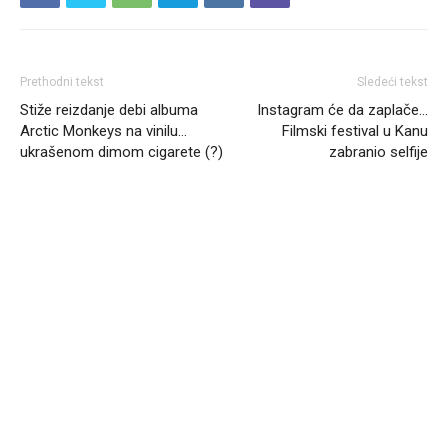
Prethodni tekst
Sledeći tekst
Stiže reizdanje debi albuma
Instagram će da zaplače…
Arctic Monkeys na vinilu…
Filmski festival u Kanu
ukrašenom dimom cigarete (?)
zabranio selfije
Headliner.rs
http://Headliner.rs