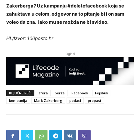
Zakerberga? Uz kampanju #deletefacebook koja se
zahuktava u celom, odgovor na to pitanje bi i on sam
voleo da zna. Iako mu se možda ne bi svideo.
HL/Izvor: 100posto.hr
Oglasi
KLJUČNE REČI
afera
berza
Facebook
Fejsbuk
kompanija
Mark Zakerberg
podaci
propast