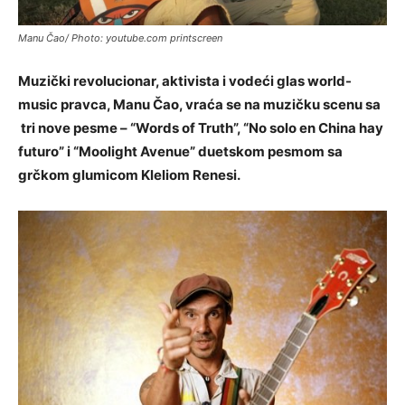
Manu Čao/ Photo: youtube.com printscreen
Muzički revolucionar, aktivista i vodeći glas world-
music pravca, Manu Čao, vraća se na muzičku scenu sa
tri nove pesme – “Words of Truth”, “No solo en China hay
futuro” i “Moolight Avenue” duetskom pesmom sa
grčkom glumicom Kleliom Renesi.