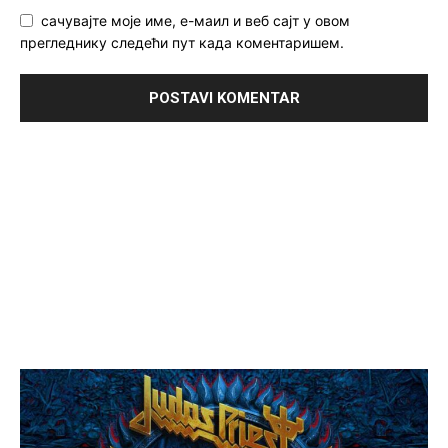
сачувајте моје име, е-маил и веб сајт у овом
прегледнику следећи пут када коментаришем.