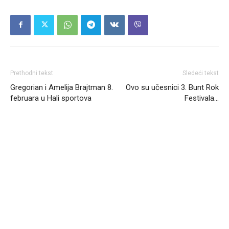
Prethodni tekst
Sledeći tekst
Gregorian i Amelija Brajtman 8.
Ovo su učesnici 3. Bunt Rok
februara u Hali sportova
Festivala…
Headliner.rs
http://Headliner.rs