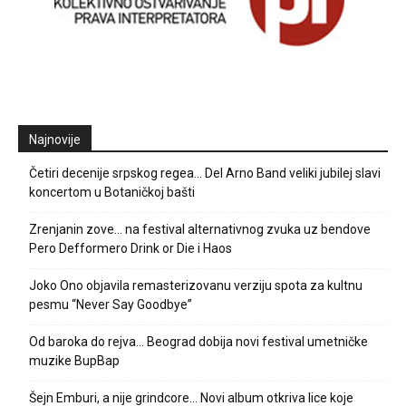
Najnovije
Četiri decenije srpskog regea… Del Arno Band veliki jubilej slavi
koncertom u Botaničkoj bašti
Zrenjanin zove… na festival alternativnog zvuka uz bendove
Pero Defformero Drink or Die i Haos
Joko Ono objavila remasterizovanu verziju spota za kultnu
pesmu “Never Say Goodbye”
Od baroka do rejva… Beograd dobija novi festival umetničke
muzike BupBap
Šejn Emburi, a nije grindcore… Novi album otkriva lice koje