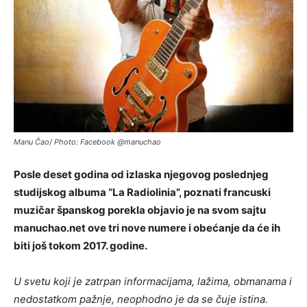
Manu Čao/ Photo: Facebook @manuchao
Posle deset godina od izlaska njegovog poslednjeg
studijskog albuma “La Radiolinia”, poznati francuski
muzičar španskog porekla objavio je na svom sajtu
manuchao.net ove tri nove numere i obećanje da će ih
biti još tokom 2017. godine.
U svetu koji je zatrpan informacijama, lažima, obmanama i
nedostatkom pažnje, neophodno je da se čuje istina.