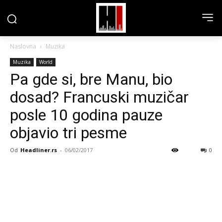
Naslovna
Muzika
Muzika
World
Pa gde si, bre Manu, bio
dosad? Francuski muzičar
posle 10 godina pauze
objavio tri pesme
Od
Headliner.rs
-
06/02/2017
0