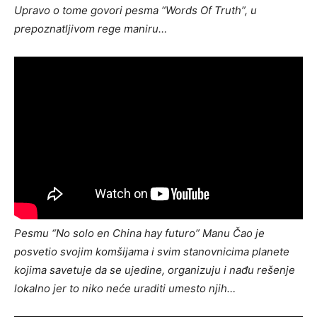
Upravo o tome govori pesma “Words Of Truth”, u
prepoznatljivom rege maniru…
Pesmu “No solo en China hay futuro” Manu Čao je
posvetio svojim komšijama i svim stanovnicima planete
kojima savetuje da se ujedine, organizuju i nađu rešenje
lokalno jer to niko neće uraditi umesto njih…