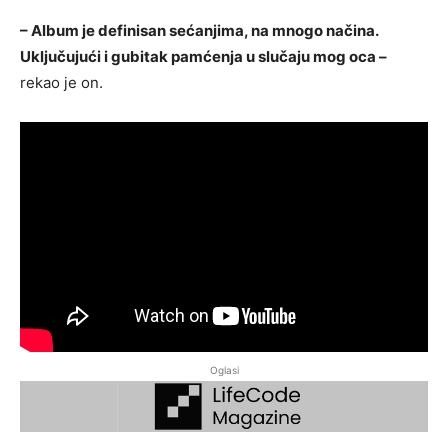
– Album je definisan sećanjima, na mnogo načina.
Uključujući i gubitak pamćenja u slučaju mog oca –
rekao je on.
Oglasi