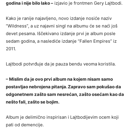
godina i nije bilo lako –
izjavio je frontmen Gery Lajtbodi.
Kako je ranije najavljeno, novo izdanje nosiće naziv
“Wildness”, a uz najavni singl na albumu će se naći još
devet pesama. Iščekivano izdanje prvi je album posle
sedam godina, a naslediće izdanje “Fallen Empires” iz
2011.
Lajtbodi potvrđuje da je pauza bendu veoma koristila.
– Mislim da je ovo prvi album na kojem nisam samo
postavljao nebrojena pitanja. Zapravo sam pokušao da
odgonetnem zašto sam nesrećan, zašto osećam kao da
nešto fali, zašto se bojim.
Album je delimično inspirisan i Lajtbodijevim ocem koji
pati od demencije.