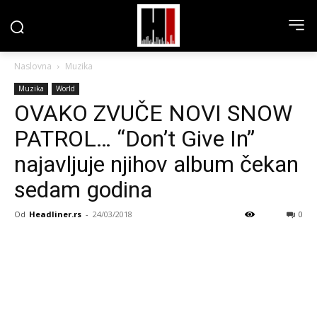
Naslovna
Muzika
Muzika
World
OVAKO ZVUČE NOVI SNOW
PATROL… “Don’t Give In”
najavljuje njihov album čekan
sedam godina
Od
Headliner.rs
-
24/03/2018
0