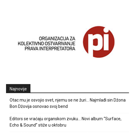
Najnovije
Otac mu je osvojio svet, njemu se ne žuri… Najmlađi sin Džona
Bon Džovija osnovao svoj bend
Editors se vraćaju organskom zvuku… Novi album “Surface,
Echo & Sound” stiže u oktobru