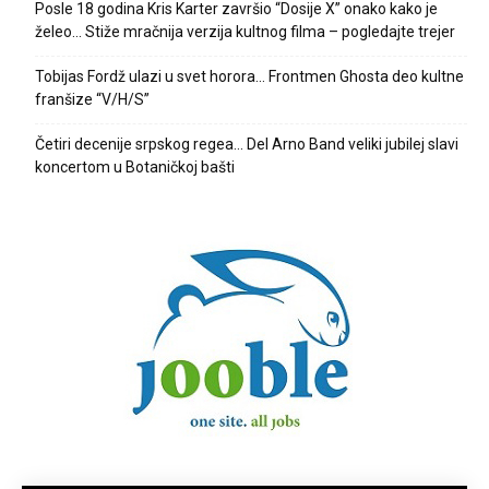
Posle 18 godina Kris Karter završio “Dosije X” onako kako je
želeo… Stiže mračnija verzija kultnog filma – pogledajte trejer
Tobijas Fordž ulazi u svet horora… Frontmen Ghosta deo kultne
franšize “V/H/S”
Četiri decenije srpskog regea… Del Arno Band veliki jubilej slavi
koncertom u Botaničkoj bašti