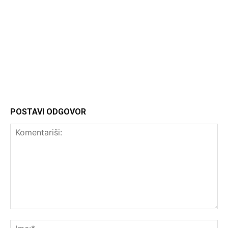
Headliner.rs
http://Headliner.rs
POSTAVI ODGOVOR