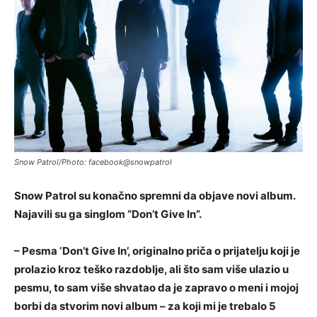
Snow Patrol/Photo: facebook@snowpatrol
Snow Patrol su konačno spremni da objave novi album.
Najavili su ga singlom “Don’t Give In”.
– Pesma ‘Don’t Give In’, originalno priča o prijatelju koji je
prolazio kroz teško razdoblje, ali što sam više ulazio u
pesmu, to sam više shvatao da je zapravo o meni i mojoj
borbi da stvorim novi album – za koji mi je trebalo 5