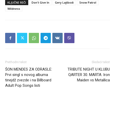
KLJUČNE REČI
Don't Give In
Gery Lajtbodi
Snow Patrol
Wildness
Prethodni tekst
Sledeći tekst
ŠON MENDES ZA ODRASLE:
TRIBUTE NIGHT U KLUBU
Prvi singl s novog albuma
QARTER 30. MARTA: Iron
tinejdž zvezde i na Billboard
Maiden vs Metallica
Adult Pop Songs listi