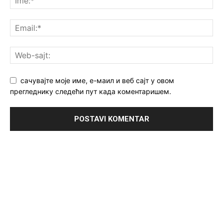
сачувајте моје име, е-маил и веб сајт у овом
прегледнику следећи пут када коментаришем.