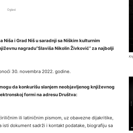
Oglasi
a Niša i Grad Niš u saradnji sa Niškim kulturnim
jiževnu nagradu”Slaviša Nikolin Živković“ za najbolji
Kn
ponoći 30. novembra 2022. godine.
va mogu da konkurišu slanjem neobjavljenog književnog
elektronskoj formi na adresu Društva:
iličnim ili latiničnim pismom, uz obavezne dijakritike,
da isti dokument sadrži i kontakt podatake, biografiju sa