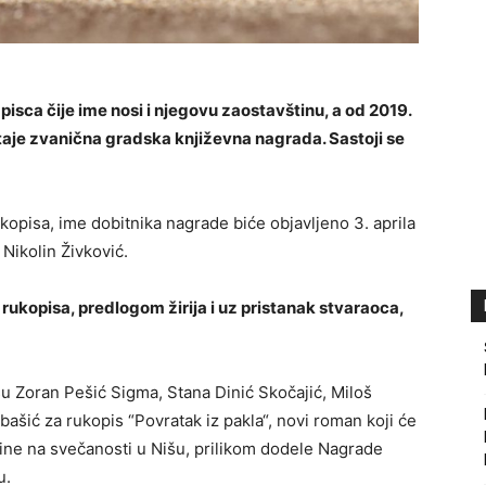
sca čije ime nosi i njegovu zaostavštinu, a od 2019.
aje zvanična gradska književna nagrada. Sastoji se
opisa, ime dobitnika nagrade biće objavljeno 3. aprila
Nikolin Živković.
 rukopisa, predlogom žirija i uz pristanak stvaraoca,
u Zoran Pešić Sigma, Stana Dinić Skočajić, Miloš
bašić za rukopis “Povratak iz pakla“, novi roman koji će
dine na svečanosti u Nišu, prilikom dodele Nagrade
u.