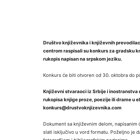
Društvo književnika i književnih prevodilac
centrom raspisali su konkurs za gradsku kn
rukopis napisan na srpskom jeziku.
Konkurs će biti otvoren od 30. oktobra do 
Književni stvaraoci iz Srbije i inostranst
rukopisa knjige proze, poezije ili drame u 
konkurs@drustvoknjizevnika.com
Dokument sa književnim delom, napisanim ćir
slati isključivo u vord formatu. Poželjno je 