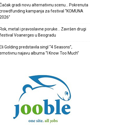
Čačak gradi novu alternativnu scenu… Pokrenuta
crowdfunding kampanja za festival “KOMUNA
2026”
Rok, metal i pravoslavne poruke… Završen drugi
festival Voanerges u Beogradu
Eli Golding predstavila singl “4 Seasons”,
emotivnu najavu albuma “I Know Too Much”