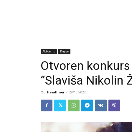
Aktuelno
Knjige
Otvoren konkurs 
“Slaviša Nikolin 
Od
Headliner
-
29/10/2022