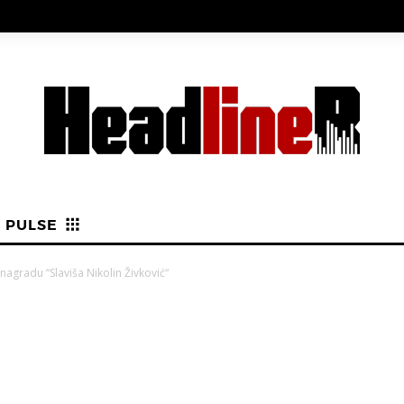
PULSE
nagradu “Slaviša Nikolin Živković“