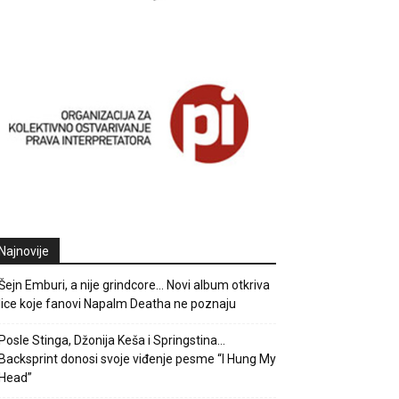
Najnovije
Šejn Emburi, a nije grindcore… Novi album otkriva
lice koje fanovi Napalm Deatha ne poznaju
Posle Stinga, Džonija Keša i Springstina…
Backsprint donosi svoje viđenje pesme “I Hung My
Head”