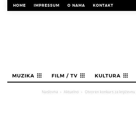
HOME
IMPRESSUM
O NAMA
KONTAKT
MUZIKA
FILM / TV
KULTURA
Naslovna
Aktuelno
Otvoren konkurs za književnu 