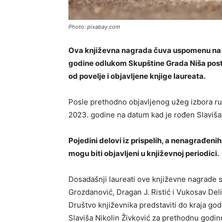
Photo: pixabay.com
Ova književna nagrada čuva uspomenu na pi
godine odlukom Skupštine Grada Niša post
od povelje i objavljene knjige laureata.
Posle prethodno objavljenog užeg izbora ruk
2023. godine na datum kad je rođen Slaviša 
Pojedini delovi iz prispelih, a nenagrađenih
mogu biti objavljeni u književnoj periodici.
Dosadašnji laureati ove književne nagrade s
Grozdanović, Dragan J. Ristić i Vukosav Deli
Društvo književnika predstaviti do kraja go
Slaviša Nikolin Živković za prethodnu godin